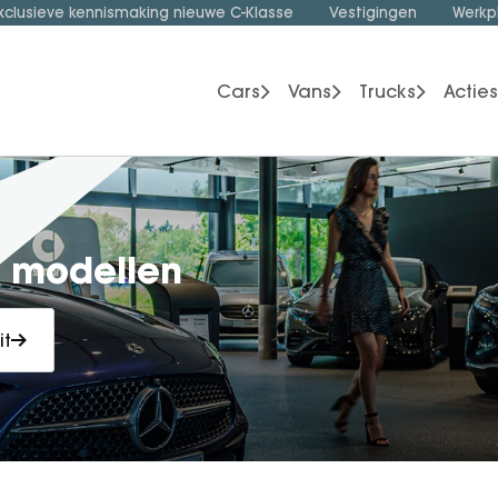
xclusieve kennismaking nieuwe C-Klasse
Vestigingen
Werkp
Cars
Vans
Trucks
Acties
z modellen
it