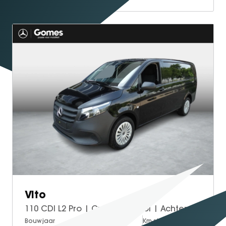
Vito
110 CDI L2 Pro | Cruise Control | Achteruitrijcamera
Bouwjaar
Brandstof
Km-stand