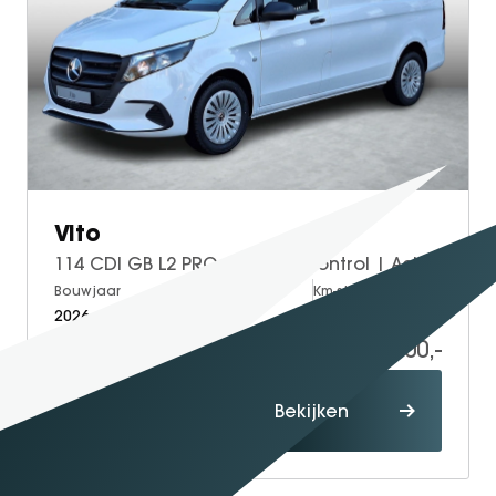
Vito
114 CDI GB L2 PRO | Cruise Control | Achteruitrijcamera | Trekhaak
Bouwjaar
Brandstof
Km-stand
2026
Diesel
5
49.800,-
60.229,-
Proefrit
Bekijken
maken