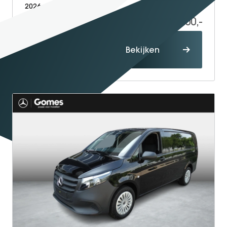
2026
Diesel
5
46.200,-
54.249,-
Proefrit
Bekijken
maken