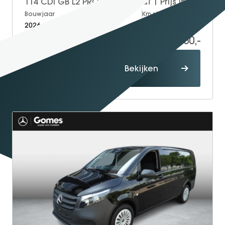
114 CDI GB L2 PRO | Automaat | Prijs incl. BPM | Trekhaak voor 2500 kg AHW
GT Coupé
Bouwjaar
Brandstof
Km-stand
2026
Diesel
5
S-Klasse
44.950,-
60.229,-
SL
smart
Proefrit
Bekijken
maken
smart #1
smart #3
smart #5
VOYAH
Free
Dream
Dongfeng
Mhero
Box
BYD
SEAL