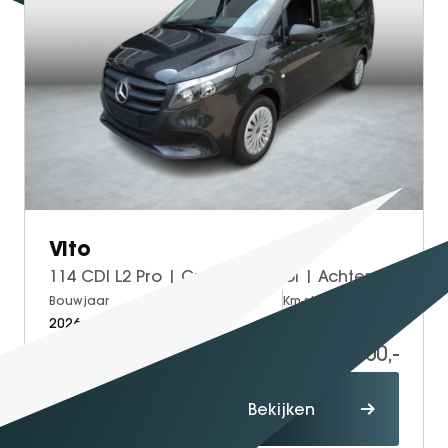
Vito
114 CDI L2 Pro | Cruise Control | Achteruitrijcamera
Bouwjaar
Brandstof
Km-stand
2026
Diesel
5
52.500,-
61.227,-
Proefrit
Bekijken
maken