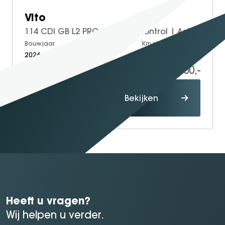
Vito
114 CDI GB L2 PRO | Cruise Control | Achteruitrijcamera | Trekhaak
Bouwjaar
Brandstof
Km-stand
2026
Diesel
5
49.800,-
60.229,-
Proefrit
Bekijken
maken
Heeft u vragen?
Wij helpen u verder.