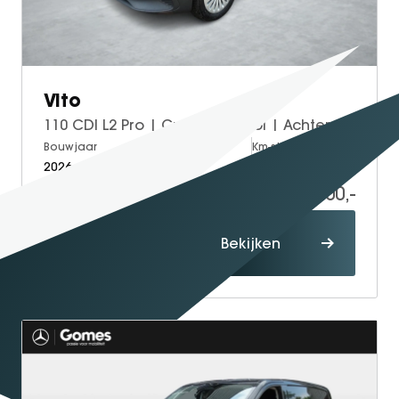
SEAL U
SEAL U DM-I
BYD SEAL 6 DM-I
SEAL 6 DM-I TOURING
Vito
SEALION 7
110 CDI L2 Pro | Cruise Control | Achteruitrijcamera
DOLPHIN SURF
Bouwjaar
Brandstof
Km-stand
2026
Diesel
5
BYD DOLPHIN
46.200,-
DOLPHIN G DM-i
54.249,-
ATTO 3 EVO
Proefrit
Bekijken
ATTO 2
maken
ATTO 2 DM-I