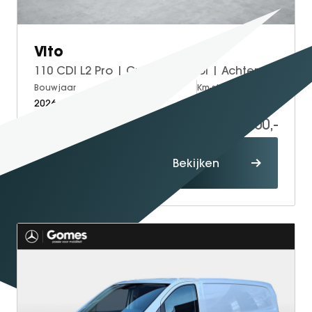
Vito
110 CDI L2 Pro | Cruise Control | Achteruitrijcamera
Bouwjaar
Brandstof
Km-stand
2026
Diesel
5
46.200,-
54.249,-
Proefrit
Bekijken
maken