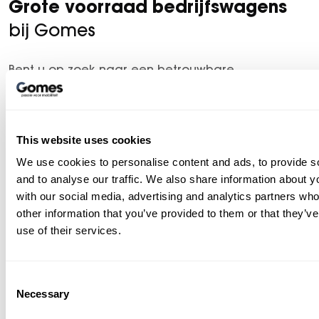
Grote voorraad bedrijfswagens
bij Gomes
Bent u op zoek naar een betrouwbare
Mercedes-Benz
bedrijfswagen? Bij Gomes vindt u
een ruime en actueel bijgewerkte voorraad
Mercedes-Benz bestelwagens – direct uit voorraad
This website uses cookies
leverbaar. Of u nu een compacte Mercedes-Benz
We use cookies to personalise content and ads, to provide s
Citan, een robuuste Vito of een ruime Sprinter
and to analyse our traffic. We also share information about yo
nodig hebt: wij hebben de juiste voor uw
with our social media, advertising and analytics partners wh
onderneming.
other information that you’ve provided to them or that they’v
use of their services.
Betrouwbare Mercedes-Benz
bedrijfswagens
Consent
Als officiële Mercedes-Benz dealer biedt Gomes
Necessary
Selection
uitsluitend nieuwe en jong gebruikte Mercedes-