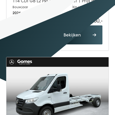
114 CDI GB L2 PRO | Automaat | Prijs incl. BPM | Trekhaak voor 2500 kg AHW
GT Coupé
Bouwjaar
Brandstof
Km-stand
2026
Diesel
5
S-Klasse
44.950,-
60.229,-
SL
smart
Proefrit
Bekijken
maken
smart #1
smart #3
smart #5
VOYAH
Free
Dream
Dongfeng
Mhero
Box
BYD
SEAL