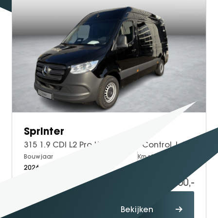
Sprinter
315 1.9 CDI L2 Pro HD | Cruise Control | Achteruitrijcamera
Bouwjaar
Brandstof
Km-stand
2026
Diesel
5
59.400,-
71.515,-
Proefrit
Bekijken
maken