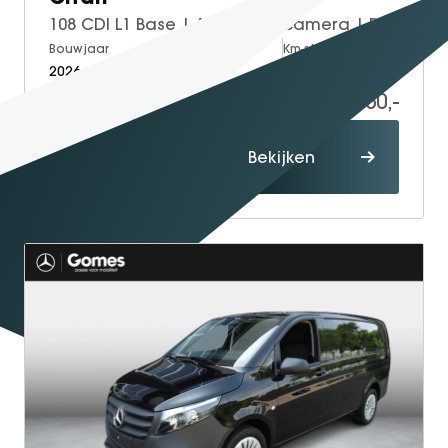
108 CDI L1 Base | Achteruitrijcamera | Parkeersensoren Achter | Spoorassistent
Bouwjaar
Brandstof
Km-stand
2026
Diesel
5
26.850,-
32.184,-
Proefrit
Bekijken
maken