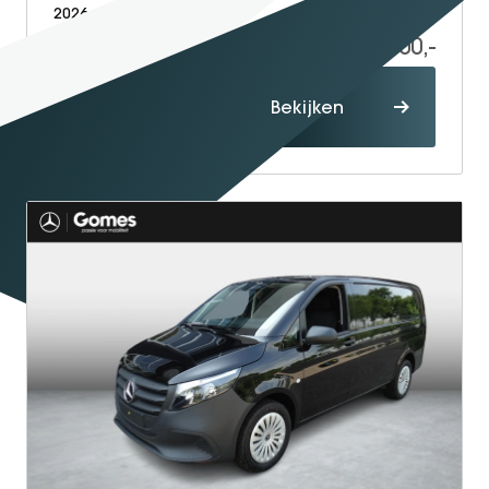
2026
Electric
9
41.700,-
60.114,-
Proefrit
Bekijken
maken