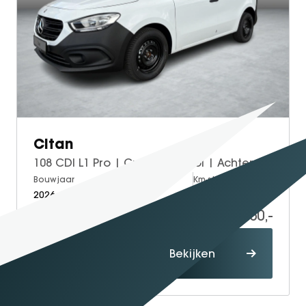
Citan
108 CDI L1 Pro | Cruise Control | Achteruitrijcamera | Parkeersensoren
Bouwjaar
Brandstof
Km-stand
2026
Diesel
5
29.250,-
34.720,-
Proefrit
Bekijken
maken