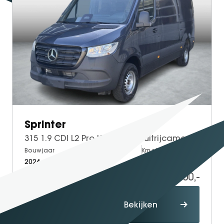
Sprinter
315 1.9 CDI L2 Pro HD | Achteruitrijcamera | Airco | Cruise Control
Bouwjaar
Brandstof
Km-stand
2026
Diesel
5
59.400,-
71.515,-
Proefrit
Bekijken
maken