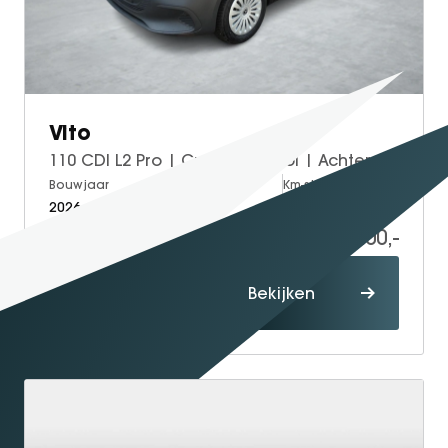
Vito
110 CDI L2 Pro | Cruise Control | Achteruitrijcamera
Bouwjaar
Brandstof
Km-stand
2026
Diesel
5
46.200,-
54.249,-
Proefrit
Bekijken
maken