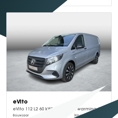
eVito
eVito 112 L2 60 kWh | Stoelverwarming | Cruise Control | Smartphone Installatie
Bouwjaar
Brandstof
Km-stand