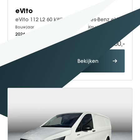
eVito
eVito 112 L2 60 kWh | Mercedes-Benz eVito eVito 112 L2 66 kWh
Bouwjaar
Brandstof
Km-stand
2026
Electric
5
41.700,-
60.114,-
Proefrit
Bekijken
maken