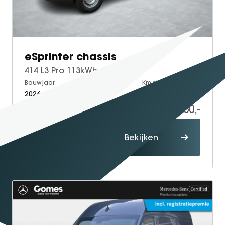
SEAL U
SEAL U DM-I
BYD SEAL 6 DM-I
SEAL 6 DM-I TOURING
eSprinter chassis
SEALION 7
414 L3 Pro 113kWh
DOLPHIN SURF
Bouwjaar
Brandstof
Km-stand
2026
Electric
10
BYD DOLPHIN
77.160,-
DOLPHIN G DM-i
ATTO 3 EVO
Proefrit
Bekijken
ATTO 2
maken
ATTO 2 DM-I