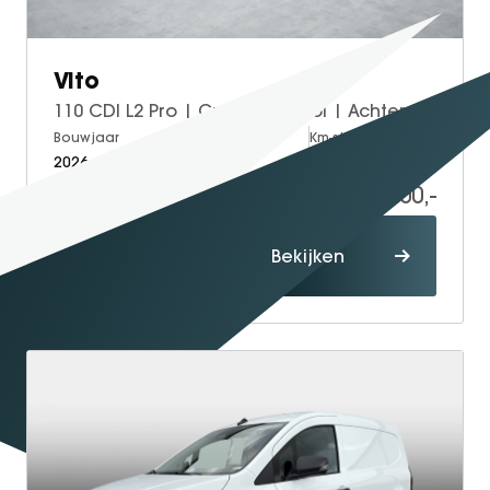
Vito
110 CDI L2 Pro | Cruise Control | Achteruitrijcamera
Bouwjaar
Brandstof
Km-stand
2026
Diesel
5
46.200,-
54.249,-
Proefrit
Bekijken
maken