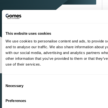
1934
Sinds
Mercedes-Benz, BYD, VOYAH,
Officieel dealer
smart, Dongfeng BOX en MHERO
This website uses cookies
Shopping
One-Stop-
We use cookies to personalise content and ads, to provide s
and to analyse our traffic. We also share information about yo
with our social media, advertising and analytics partners wh
1
2
3
4
other information that you’ve provided to them or that they’v
use of their services.
Consent
Necessary
Selection
Heeft u vragen?
Preferences
Wij helpen u verder.