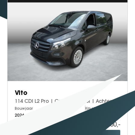
Vito
114 CDI L2 Pro | Cruise Control | Achteruitrijcamera
Bouwjaar
Brandstof
Km-stand
2026
Diesel
5
52.500,-
61.227,-