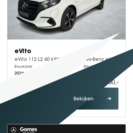
eVito
eVito 112 L2 60 kWh | Mercedes-Benz eVito eVito 112 L2 66 kWh
Bouwjaar
Brandstof
Km-stand
2026
Electric
5
40.500,-
58.634,-
Proefrit
Bekijken
maken