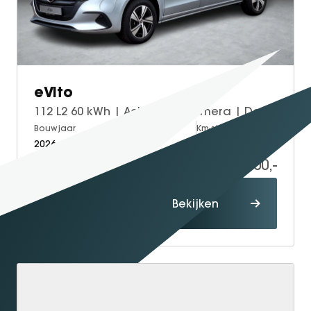
eVito
112 L2 60 kWh | Achteruitrijcamera | Dodehoekassistentie | Stoelverwarming Bestuurdersstoel | Tweezits Bijrijdersbank | Spoorassistent
Bouwjaar
Brandstof
Km-stand
2026
Electric
5
41.700,-
60.114,-
Proefrit
Bekijken
maken