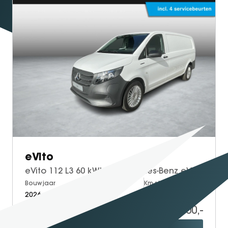
eVito
eVito 112 L3 60 kWh | Mercedes-Benz eVito eVito 112 L3 66 kWh
Bouwjaar
Brandstof
Km-stand
2026
Electric
5
39.400,-
57.448,-