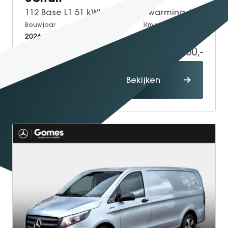
112 Base L1 51 kWh | Stoelverwarming | Achteruitrijcamera | Cruise Control
Bouwjaar
Brandstof
Km-stand
2026
Electric
5
32.000,-
39.585,-
Proefrit
Bekijken
maken