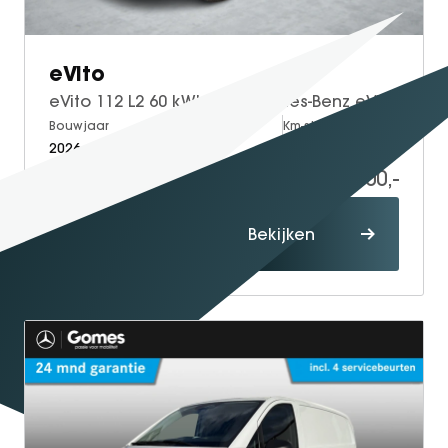
eVito
eVito 112 L2 60 kWh | Mercedes-Benz eVito eVito 112 L2 66 kWh
Bouwjaar
Brandstof
Km-stand
2026
Electric
5
41.700,-
60.114,-
Proefrit
Bekijken
maken