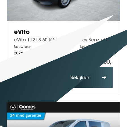
SEAL U
SEAL U DM-I
BYD SEAL 6 DM-I
SEAL 6 DM-I TOURING
eVito
SEALION 7
eVito 112 L3 60 kWh | Mercedes-Benz eVito eVito 112 L3 66 kWh
DOLPHIN SURF
Bouwjaar
Brandstof
Km-stand
2026
Electric
5
BYD DOLPHIN
40.700,-
DOLPHIN G DM-i
58.874,-
ATTO 3 EVO
Proefrit
Bekijken
ATTO 2
maken
ATTO 2 DM-I