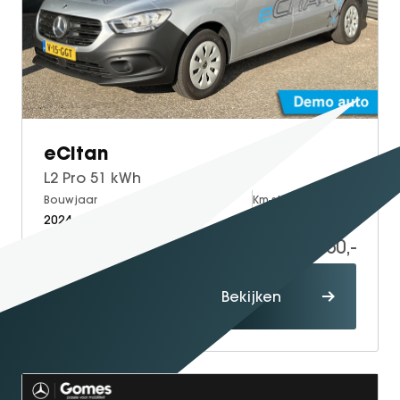
eCitan
L2 Pro 51 kWh
Bouwjaar
Brandstof
Km-stand
2024
Electric
9.500
27.950,-
Proefrit
Bekijken
maken