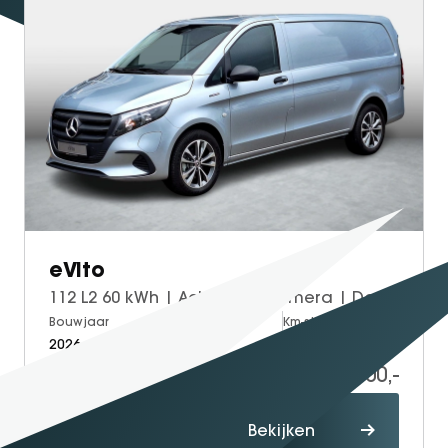
eVito
112 L2 60 kWh | Achteruitrijcamera | Dodehoekassistentie | Stoelverwarming Bestuurdersstoel | Tweezits Bijrijdersbank | Spoorassistent
Bouwjaar
Brandstof
Km-stand
2026
Electric
5
41.700,-
60.114,-
Proefrit
Bekijken
maken