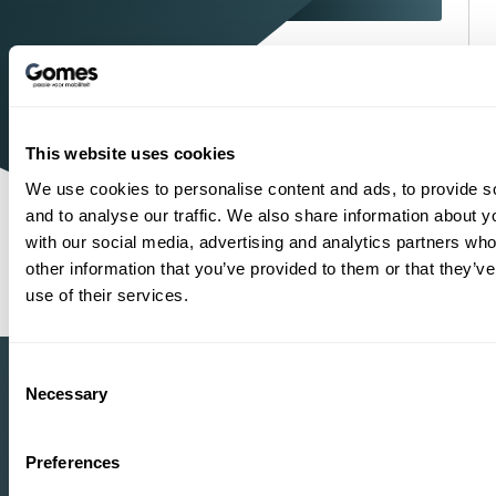
1934
Sinds
Mercedes-Benz, BYD, VOYAH,
Officieel dealer
smart, Dongfeng BOX en MHERO
This website uses cookies
Shopping
One-Stop-
We use cookies to personalise content and ads, to provide s
and to analyse our traffic. We also share information about yo
with our social media, advertising and analytics partners wh
1
2
other information that you’ve provided to them or that they’v
use of their services.
Consent
Necessary
Selection
Heeft u vragen?
Preferences
Wij helpen u verder.