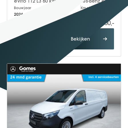
eVito 112 L3 60 kWh | Mercedes-Benz eVito eVito 112 L3 66 kWh
GT Coupé
Bouwjaar
Brandstof
Km-stand
2026
Electric
5
S-Klasse
40.700,-
58.874,-
SL
smart
Proefrit
Bekijken
maken
smart #1
smart #3
smart #5
VOYAH
Free
Dream
Dongfeng
Mhero
Box
BYD
SEAL