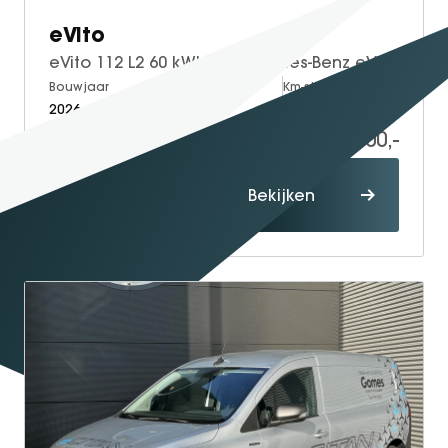
eVito
eVito 112 L2 60 kWh | Mercedes-Benz eVito eVito 112 L2 66 kWh
Bouwjaar
Brandstof
Km-stand
2026
Electric
5
41.700,-
60.114,-
Proefrit
Bekijken
maken