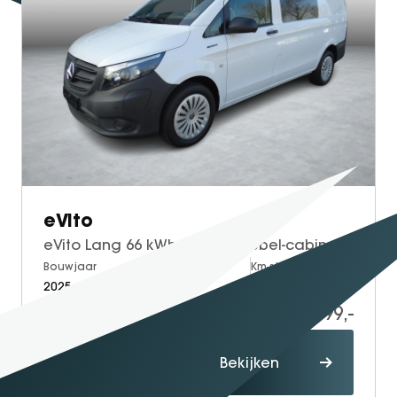
eVito
eVito Lang 66 kWh | Luxe Dubbel-cabine | Parkeersensoren voor & achter
Bouwjaar
Brandstof
Km-stand
2025
Electric
1.500
39.999,-
Proefrit
Bekijken
maken