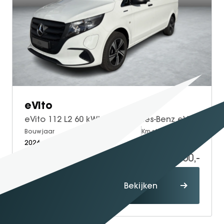
eVito
eVito 112 L2 60 kWh | Mercedes-Benz eVito eVito 112 L2 66 kWh
Bouwjaar
Brandstof
Km-stand
2026
Electric
5
40.500,-
58.634,-
Proefrit
Bekijken
maken