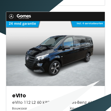
eVito
eVito 112 L2 60 kWh | Mercedes-Benz eVito eVito 112 L2 66 kWh
Bouwjaar
Brandstof
Km-stand