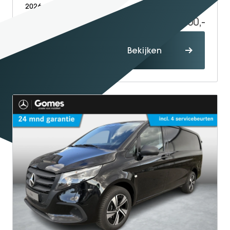
2026
Electric
5
41.700,-
60.114,-
Proefrit
Bekijken
maken