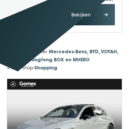
Proefrit
Bekijken
maken
1934
Sinds
Mercedes-Benz, BYD, VOYAH,
Officieel dealer
smart, Dongfeng BOX en MHERO
Shopping
One-Stop-