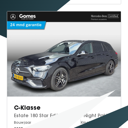
C-Klasse
Estate 180 Star Edition AMG | Night Pakket | Panoramadak | Burmester 3D Surround Sound | Elektrisch Verstelbare Stoelen + Memory | Dodehoekassistent | Apple CarPlay | Android Auto | Sfeerverlichting | Stoelverwarming | Achteruitrijcamera
Bouwjaar
Brandstof
Km-stand