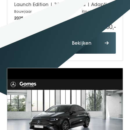
Launch Edition | 360° Camera | Adaptieve Cruise Control | Elektrisch Verstelbare Bestuurdersstoel + Geheugen | Stoelverwarming Bestuurder | Stoelventilatie Bestuurder | Apple Carplay | Android Auto | Sfeerverlichting | Elektrisch Inklapbare Buitenspiegels
Bouwjaar
Brandstof
Km-stand
2025
Electric
15.000
17.950,-
Proefrit
Bekijken
maken