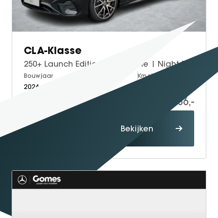
GT Coupé
S-Klasse
SL
CLA-Klasse
smart
250+ Launch Edition | AMG Line | Night Pakket | Panoramadak | DISTRONIC Afstandsassistent | Dodehoekassistent | MULTIBEAM LED Koplampen | Elektrisch Verstelbare Stoelen + Memory | Stoelverwarming | Sfeerverlichting | THERMOTRONIC Klimaatregeling | Apple CarPlay | Android Auto | Achteruitrijcamera | Parkeersensoren
smart #1
Bouwjaar
Brandstof
Km-stand
smart #3
2026
Electric
10
smart #5
59.886,-
VOYAH
Proefrit
Free
Bekijken
maken
Dream
Dongfeng
Mhero
Box
BYD
SEAL