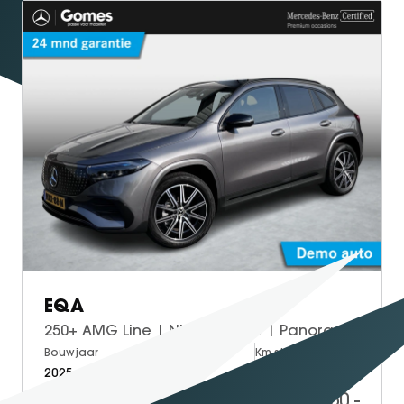
EQA
250+ AMG Line | Night Pakket | Panoramadak | Dodehoekassistent | Sierdelen Lindenhout Zwart | Apple CarPlay | Android Auto | Advanced Sound System | Stoelverwarming | Sfeerverlichting | Achteruitrijcamera | Elektrisch Inklapbare Buitenspiegels
Bouwjaar
Brandstof
Km-stand
2025
Electric
17.500
43.950,-