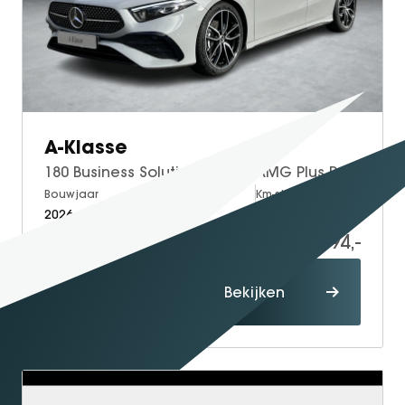
A-Klasse
180 Business Solution AMG | AMG Plus Pakket | Night Pakket | Panoramadak | Burmester Surround Sound | 360° Camera | Dodehoekassistent | Head-up Display | Elektrisch Verstelbare Stoelen + Memory
Bouwjaar
Brandstof
Km-stand
2026
Petrol
10
50.094,-
52.094,-
Proefrit
Bekijken
maken