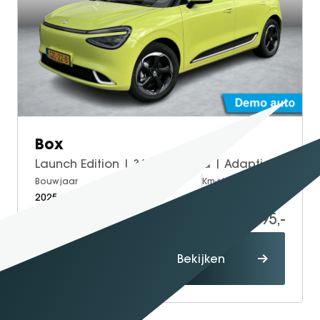
Box
Launch Edition | 360° Camera | Adaptieve Cruise Control | Elektrisch Verstelbare Bestuurdersstoel + Geheugen | Stoelverwarming Bestuurder | Stoelventilatie Bestuurder | Apple Carplay | Android Auto | Sfeerverlichting | Elektrisch Inklapbare Buitenspiegels
Bouwjaar
Brandstof
Km-stand
2025
Electric
15.000
19.995,-
Proefrit
Bekijken
maken