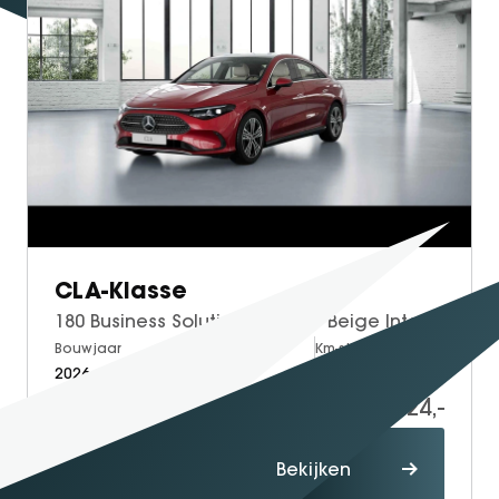
CLA-Klasse
180 Business Solution Luxury | Beige Interieur | Premium Pakket | Winter Pakket | Panoramadak | Trekhaak | MBUX Superscreen | 360° Camera | Adaptieve Cruise Control | Dodehoekassistent | Verkeersbordenassistent | Elektrisch Verstelbare Stoelen + Memory | Stoelverwarming | Stuurverwarming | Sfeerverlichting | THERMOTRONIC Klimaatregeling | Sierdelen Openporig Bruin Eikenhout | Apple CarPlay | Android Auto | Elektrische Klep Kofferbak | Achteruitrijcamera | Parkeersensoren
Bouwjaar
Brandstof
Km-stand
2026
Petrol
10
56.924,-
57.924,-
Proefrit
Bekijken
maken