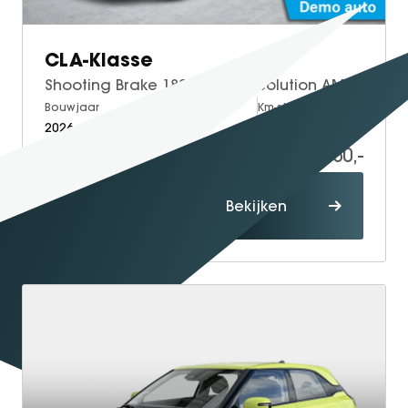
CLA-Klasse
Shooting Brake 180 Business Solution AMG | Panoramadak| Night pakket| Sfeerverlichting| Achteruitrijcamera
Bouwjaar
Brandstof
Km-stand
2026
Petrol
10.000
46.950,-
Proefrit
Bekijken
maken