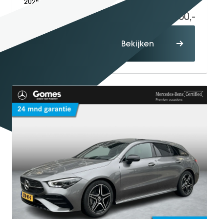
2025
Petrol
21.068
47.950,-
Proefrit
Bekijken
maken