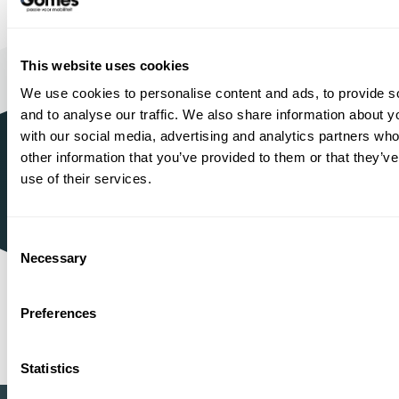
Bouwjaar
Brandstof
Km-stand
2023
Petrol
43.579
37.950,-
This website uses cookies
Proefrit
We use cookies to personalise content and ads, to provide s
Bekijken
maken
and to analyse our traffic. We also share information about yo
with our social media, advertising and analytics partners wh
other information that you’ve provided to them or that they’v
use of their services.
1934
Sinds
Mercedes-Benz, BYD, VOYAH,
Officieel dealer
smart, Dongfeng BOX en MHERO
Consent
Necessary
Shopping
One-Stop-
Selection
Preferences
1
2
...
44
45
46
47
48
49
Statistics