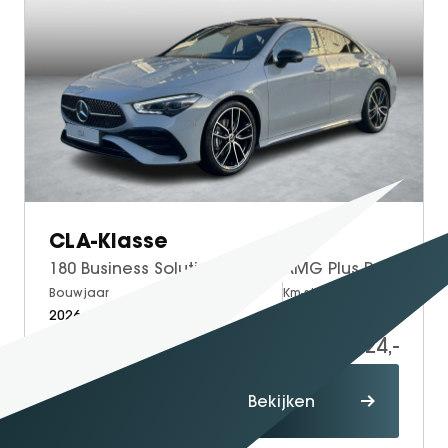
SEAL U
SEAL U DM-I
BYD SEAL 6 DM-I
SEAL 6 DM-I TOURING
SEALION 7
DOLPHIN SURF
BYD DOLPHIN
DOLPHIN G DM-i
CLA-Klasse
ATTO 3 EVO
180 Business Solution AMG | AMG Plus Pakket | Night Pakket | Panoramadak | 360° Camera | Dodehoekassistent | Head-up Display | MULTIBEAM LED Koplampen | Advanced Sound System | Elektrisch Verstelbare Stoelen + Memory | Stoelverwarming | Sfeerverlichting | Apple CarPlay | Android Auto
ATTO 2
Bouwjaar
Brandstof
Km-stand
ATTO 2 DM-I
2026
Petrol
10
53.724,-
55.724,-
Proefrit
Bekijken
maken