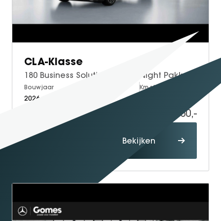
CLA-Klasse
180 Business Solution AMG | Night Pakket | Panoramadak | DISTRONIC Afstandsassistent | Dodehoekassistent | Verkeersbordenassistent | MULTIBEAM LED Koplampen | Elektrisch Verstelbare Stoelen + Memory | Stoelverwarming | Sfeerverlichting | THERMOTRONIC Klimaatregeling | Sierdelen Geborsteld Aluminium Lightlines | Apple CarPlay | Android Auto | Achteruitrijcamera | Parkeersensoren
Bouwjaar
Brandstof
Km-stand
2026
Petrol
10
58.060,-
59.060,-
Proefrit
Bekijken
maken