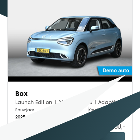
Box
Launch Edition | 360° Camera | Adaptieve Cruise Control | Elektrisch Verstelbare Bestuurdersstoel + Geheugen | Stoelverwarming Bestuurder | Stoelventilatie Bestuurder | Apple Carplay | Android Auto | Sfeerverlichting | Elektrisch Inklapbare Buitenspiegels
Bouwjaar
Brandstof
Km-stand
2025
Electric
27.500
17.950,-