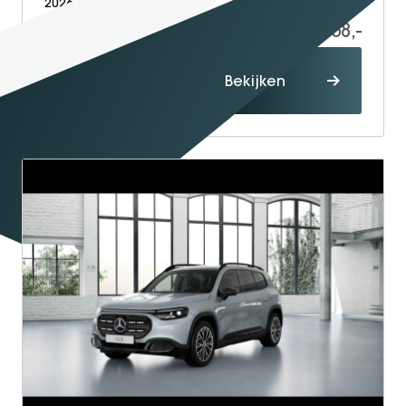
2026
Electric
10
63.668,-
64.668,-
Proefrit
Bekijken
maken