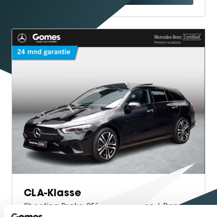
CLA-Klasse
Shooting Brake 250 e Star Edition | Panoramadak | Night Pakket | Achteruitrijcamera | Sfeerverlichting | Stoelverwarming | Multibeam LED | Dodehoekassistentie | Keyless-GO | Elektrisch Bedienbare Achterklep