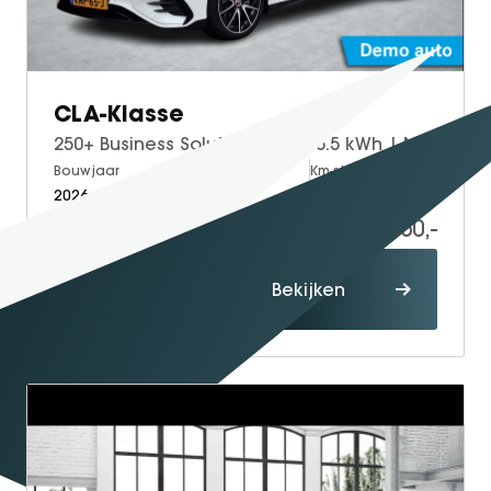
GT Coupé
S-Klasse
SL
CLA-Klasse
smart
250+ Business Solution AMG 85.5 kWh | Night Pakket | Trekhaak | Panoramadak | DISTRONIC Afstandsassistent | Dodehoekassistent | MULTIBEAM LED Koplampen | Elektrisch Verstelbare Stoelen + Memory | Stoelverwarming | Sfeerverlichting | THERMOTRONIC Klimaatregeling | Apple CarPlay | Android Auto | Achteruitrijcamera | Parkeersensoren
smart #1
Bouwjaar
Brandstof
Km-stand
smart #3
2026
Electric
10.000
smart #5
58.950,-
VOYAH
Proefrit
Free
Bekijken
maken
Dream
Dongfeng
Mhero
Box
BYD
SEAL