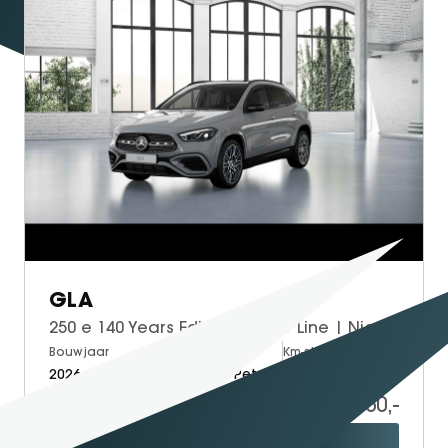
GLA
250 e 140 Years Edition | AMG Line | Night Pakket | Panoramadak | MULTIBEAM LED Koplampen | Stoelverwarming | Sfeerverlichting | Apple CarPlay | Android Auto | Elektrische Achterklep | Elektrisch Inklapbare Buitenspiegels | Achteruitrijcamera | Parkeersensoren
Bouwjaar
Brandstof
Km-stand
2026
Electric + Petrol
10
49.950,-