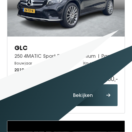
GLC
250 4MATIC Sport Edition Premium | Panoramadak | Trekhaak | Stoelverwarming
Bouwjaar
Brandstof
Km-stand
2019
Petrol
72.174
34.950,-
Proefrit
Bekijken
maken