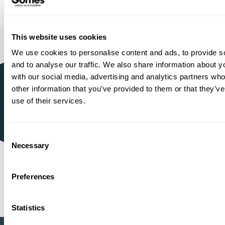
Bouwjaar
Brandstof
Km-stand
2025
Electric + Petrol
14.538
38.950,-
This website uses cookies
Proefrit
We use cookies to personalise content and ads, to provide s
Bekijken
maken
and to analyse our traffic. We also share information about yo
with our social media, advertising and analytics partners wh
other information that you’ve provided to them or that they’v
use of their services.
1934
Sinds
Mercedes-Benz, BYD, VOYAH,
Officieel dealer
smart, Dongfeng BOX en MHERO
Consent
Necessary
Shopping
One-Stop-
Selection
Preferences
1
2
...
6
7
8
9
10
11
Statistics