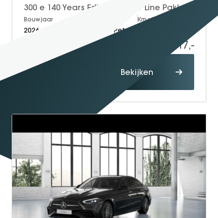
300 e 140 Years Edition | AMG Line Pakket | Night Pakket | Trekhaak | Panoramadak | 360° Camera | DISTRONIC Afstandsassistent | Dodehoekassistent | Verkeersbordenassistent | Apple CarPlay | Android Auto | Elektrisch Verstelbare Stoelen + Memory | Stoelverwarming | Sfeerverlichting | Elektrisch Inklapbare Buitenspiegels | Parkeersensoren
Bouwjaar
Brandstof
Km-stand
2026
Electric + Petrol
10
59.617,-
Proefrit
Bekijken
maken