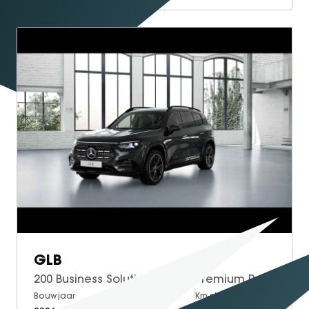
GLB
200 Business Solution AMG | Premium Pakket | Night Pakket | AMG Line Sportstoelen Pakket | Trekhaak | Panoramadak | Verstelbare Demping | Adaptieve Cruise Control | Dodehoekassistent | Verkeersbordenassistent | Apple CarPlay | Android Auto | MULTIBEAM LED Koplampen | Elektrisch Verstelbare Stoelen + Memory | Stoelverwarming | Sfeerverlichting | Elektrische Achterklep | Achteruitrijcamera | Parkeersensoren
Bouwjaar
Brandstof
Km-stand