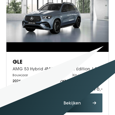
SEAL U
SEAL U DM-I
BYD SEAL 6 DM-I
SEAL 6 DM-I TOURING
SEALION 7
DOLPHIN SURF
BYD DOLPHIN
DOLPHIN G DM-i
GLE
ATTO 3 EVO
AMG 53 Hybrid 4MATIC+ Night Edition | Premium Plus Pakket | Night Pakket | Rijassistentie Pakket | Winter Pakket | Panoramadak | Trekhaak | Treeplanken | AIRMATIC Luchtvering | Burmester 3D Surround | 360° Camera | Head-up Display | Augmented Reality voor Navigatie | DISTRONIC Afstandsassistent | Dodehoekassistent | Apple CarPlay | Android Auto | MULTIBEAM LED Koplampen | Elektrisch Verstelbare Stoelen Voorzijde + Memory | Multicontourstoelen | Stoelventilatie | Stoelverwarming | Stuurverwarming | Sfeerverlichting | Elektrische Achterklep | Parkeersensoren
ATTO 2
Bouwjaar
Brandstof
Km-stand
ATTO 2 DM-I
2026
Electric + Petrol
10
140.876,-
147.376,-
Proefrit
Bekijken
maken