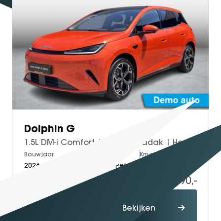
Dolphin G
1.5L DM-i Comfort | Panoramadak | Head up display | Stoelverwarming
Bouwjaar
Brandstof
Km-stand
2026
Electric + Petrol
10.000
28.990,-
Proefrit
Bekijken
maken