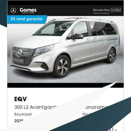
EQV
300 L2 Avantgarde 90 kWh | Panoramadak | Burmester | Rijassistentie | Elektrische Schuifdeuren | 360 Camera
Bouwjaar
Brandstof
Km-stand
2025
Electric
17.849
57.950,-