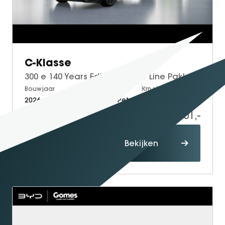
C-Klasse
300 e 140 Years Edition | AMG Line Pakket | Nappa Leder Zwart | Comfort Pakket Plus | Night Pakket | Rijassistentie Pakket Plus | Winter Pakket | Trekhaak | Panoramadak | Burmester 3D Surround | 360° Camera | Head-up Display | DISTRONIC Afstandsassistent | Verkeersbordenassistent | Apple CarPlay | Android Auto | Elektrisch Verstelbare Stoelen + Memory | Stoelverwarming Voor + Achter | Stuurverwarming | Sfeerverlichting | THERMOTRONIC Klimaatregeling | Elektrisch Inklapbare Buitenspiegels | Parkeersensoren
Bouwjaar
Brandstof
Km-stand
2026
Electric + Petrol
10
70.001,-
Proefrit
Bekijken
maken