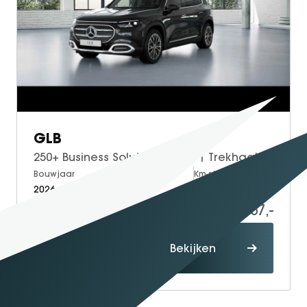
GLB
250+ Business Solution Luxury | Trekhaak | Panoramadak | Adaptieve Cruise Control | Dodehoekassistent | Verkeersbordenassistent | Apple CarPlay | Android Auto | Elektrisch Verstelbare Stoelen + Memory | Stoelverwarming | Sfeerverlichting | THERMOTRONIC Klimaatregeling | Donkergetint Glas Achter | Elektrische Achterklep | Achteruitrijcamera | Parkeersensoren
Bouwjaar
Brandstof
Km-stand
2026
Electric
10
63.057,-
64.057,-
Proefrit
Bekijken
maken