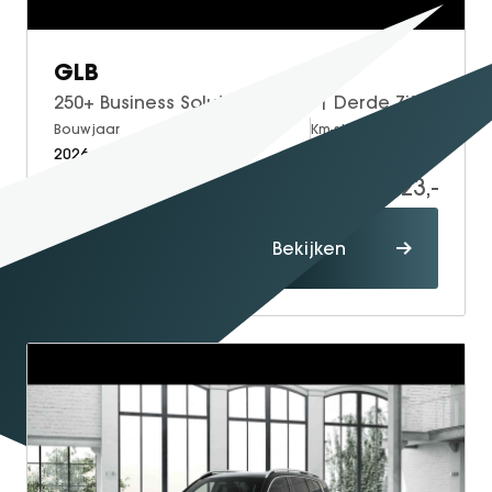
GLB
250+ Business Solution Luxury | Derde Zitrij | Night Pakket | Trekhaak | Panoramadak | Adaptieve Cruise Control | Dodehoekassistent | Verkeersbordenassistent | Apple CarPlay | Android Auto | Elektrisch Verstelbare Stoelen + Memory | Stoelverwarming | Sfeerverlichting | THERMOTRONIC Klimaatregeling | Elektrische Achterklep | Achteruitrijcamera | Parkeersensoren
Bouwjaar
Brandstof
Km-stand
2026
Electric
10
65.023,-
66.023,-
Proefrit
Bekijken
maken