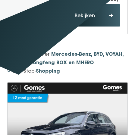
Proefrit
Bekijken
maken
1934
Sinds
Mercedes-Benz, BYD, VOYAH,
Officieel dealer
smart, Dongfeng BOX en MHERO
Shopping
One-Stop-