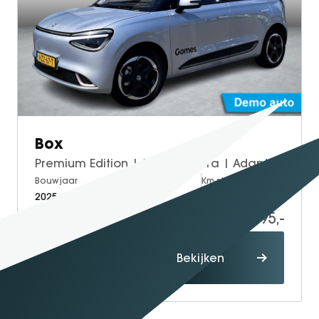
Box
Premium Edition | 360° Camera | Adaptieve Cruise Control | Elektrisch Verstelbare Bestuurdersstoel + Geheugen | Stoelverwarming Bestuurder | Stoelventilatie Bestuurder | Apple Carplay | Android Auto | Sfeerverlichting | Elektrisch Inklapbare Buitenspiegels
Bouwjaar
Brandstof
Km-stand
2025
Electric
10.000
19.995,-
Proefrit
Bekijken
maken