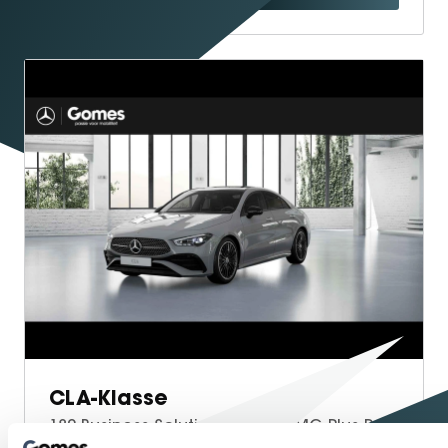
CLA-Klasse
180 Business Solution AMG | AMG Plus Pakket | Night Pakket | Panoramadak | Burmester 3D Surround Sound | 360° Camera | Dodehoekassistent | Head-up Display | MULTIBEAM LED Koplampen | Elektrisch Verstelbare Stoelen + Memory | Stoelverwarming | Sfeerverlichting | Apple CarPlay | Android Auto | Elektrisch Inklapbare Buitenspiegels | Parkeersensoren