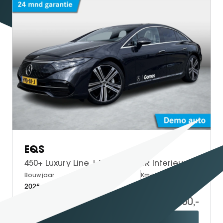
EQS
450+ Luxury Line | MANUFAKTUR Interieur Pakket | Premium Plus Pakket | Rijassistentiepakket Plus | Panoramadak | HYPERSCREEN | 360° Camera | AIRMATIC Luchtvering | Achterasbesturing | DIGITAL LIGHT | Head-up Display | Burmester Surround Sound | Elektrisch Verstelbare Stoelen + Memory | Multicontourstoelen + Massage | Stoelventilatie | Stoelverwarming voor + Achter | Stuurverwarming | Sfeerverlichting | Apple CarPlay | Android Auto
Bouwjaar
Brandstof
Km-stand
2025
Electric
15.000
89.950,-