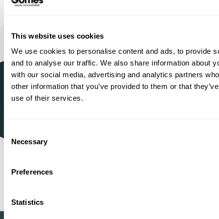
Bouwjaar
Brandstof
Km-stand
2026
Petrol
10
53.380,-
55.380,-
This website uses cookies
Proefrit
We use cookies to personalise content and ads, to provide s
Bekijken
maken
and to analyse our traffic. We also share information about yo
with our social media, advertising and analytics partners wh
other information that you’ve provided to them or that they’v
use of their services.
1934
Sinds
Mercedes-Benz, BYD, VOYAH,
Officieel dealer
smart, Dongfeng BOX en MHERO
Consent
Necessary
Shopping
One-Stop-
Selection
Preferences
1
2
3
4
5
6
7
8
9
Statistics