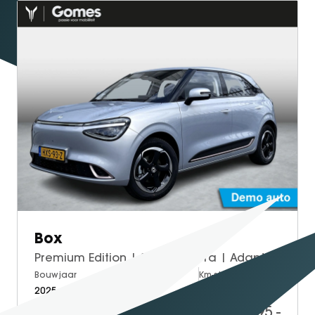
Box
Premium Edition | 360° Camera | Adaptieve Cruise Control | Elektrisch Verstelbare Bestuurdersstoel + Geheugen | Stoelverwarming Bestuurder | Stoelventilatie Bestuurder | Apple Carplay | Android Auto | Sfeerverlichting | Elektrisch Inklapbare Buitenspiegels
Bouwjaar
Brandstof
Km-stand
2025
Electric
10.000
19.995,-