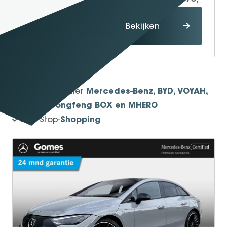
Proefrit
Bekijken
maken
1934
Sinds
Mercedes-Benz, BYD, VOYAH,
Officieel dealer
smart, Dongfeng BOX en MHERO
Shopping
One-Stop-