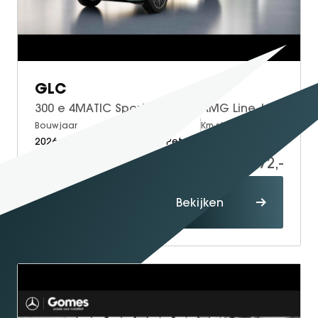
GLC
300 e 4MATIC Sport Edition | AMG Line | Nappa Leder Bruin | Premium Pakket | Night Pakket | Winter Pakket | Panoramadak | Trekhaak | Burmester 3D Surround | 360° Camera | DISTRONIC Afstandsassistent | Dodehoekassistent | DIGITAL LIGHT | Elektrisch Verstelbare Stoelen + Memory | Stoelverwarming voor + Achter | Stuurverwarming | Sfeerverlichting | Apple CarPlay | Android Auto
Bouwjaar
Brandstof
Km-stand
2026
Electric + Petrol
10
86.672,-
88.172,-
Proefrit
Bekijken
maken