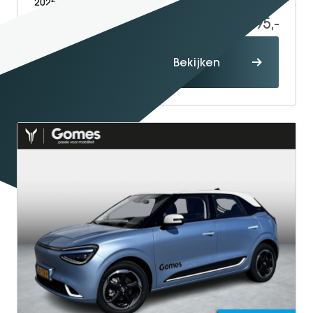
2025
Electric
15.000
19.995,-
Proefrit
Bekijken
maken