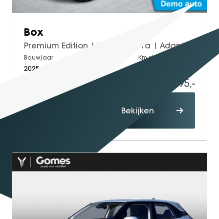
Box
Premium Edition | 360° Camera | Adaptieve Cruise Control | Elektrisch Verstelbare Bestuurdersstoel + Geheugen | Stoelverwarming Bestuurder | Stoelventilatie Bestuurder | Apple Carplay | Android Auto | Sfeerverlichting | Elektrisch Inklapbare Buitenspiegels
Bouwjaar
Brandstof
Km-stand
2025
Electric
10.000
19.995,-
Proefrit
Bekijken
maken