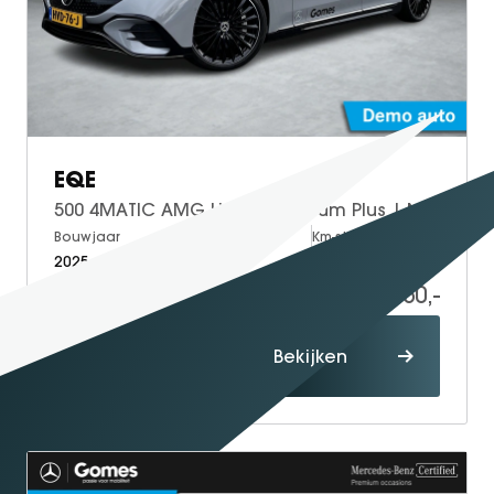
EQE
500 4MATIC AMG Line | Premium Plus | Night Pakket | Rijassistentiepakket Plus | Panoramadak | HYPERSCREEN | 360° Camera | Achterasbesturing | AIRMATIC Luchtvering | Burmester 3D Surround | Head-up Display | DIGITAL LIGHT | Elektrisch Verstelbare Stoelen + Memory | Multicountourstoelen + Massage | Stoelverwarming | Stoelventilatie | Stuurverwarming | Sfeerverlichting | Apple CarPlay | Android Auto
Bouwjaar
Brandstof
Km-stand
2025
Electric
20.000
82.950,-
Proefrit
Bekijken
maken