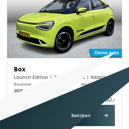
SEAL U
SEAL U DM-I
BYD SEAL 6 DM-I
SEAL 6 DM-I TOURING
SEALION 7
DOLPHIN SURF
BYD DOLPHIN
DOLPHIN G DM-i
Box
ATTO 3 EVO
Launch Edition | 360° Camera | Adaptieve Cruise Control | Elektrisch Verstelbare Bestuurdersstoel + Geheugen | Stoelverwarming Bestuurder | Stoelventilatie Bestuurder | Apple Carplay | Android Auto | Sfeerverlichting | Elektrisch Inklapbare Buitenspiegels
ATTO 2
Bouwjaar
Brandstof
Km-stand
ATTO 2 DM-I
2025
Electric
10.000
17.950,-
Proefrit
Bekijken
maken