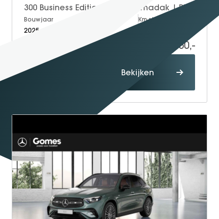
300 Business Edition | Panoramadak | Plus Pakket | DISTRONIC Afstandsassistent | Dodehoekassistent | Donkergetint Glas Achter | Apple CarPlay | Android Auto | Elektrisch Verstelbare Stoelen + Memory | Stoelverwarming | Sfeerverlichting | Elektrisch Inklapbare Buitenspiegels | Achteruitrijcamera | Parkeersensoren
Bouwjaar
Brandstof
Km-stand
2025
Electric
20.000
58.950,-
Proefrit
Bekijken
maken