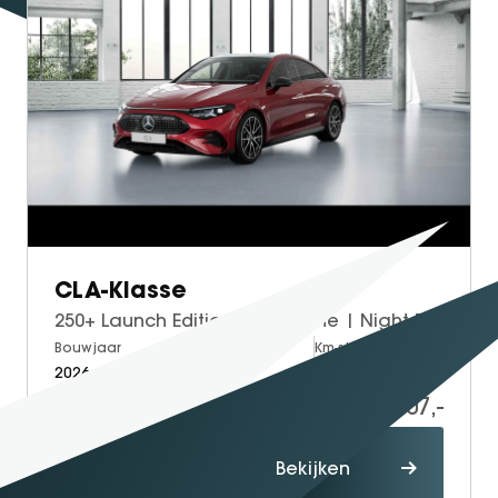
CLA-Klasse
250+ Launch Edition | AMG Line | Night Pakket | Trekhaak | Panoramadak | DISTRONIC Afstandsassistent | Dodehoekassistent | MULTIBEAM LED Koplampen | Elektrisch Verstelbare Stoelen + Memory | Stoelverwarming | Sfeerverlichting | THERMOTRONIC Klimaatregeling | Apple CarPlay | Android Auto | Achteruitrijcamera | Parkeersensoren
Bouwjaar
Brandstof
Km-stand
2026
Electric
10
61.407,-
Proefrit
Bekijken
maken