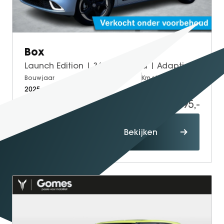
GT Coupé
S-Klasse
SL
Box
smart
Launch Edition | 360° Camera | Adaptieve Cruise Control | Elektrisch Verstelbare Bestuurdersstoel + Geheugen | Stoelverwarming Bestuurder | Stoelventilatie Bestuurder | Apple Carplay | Android Auto | Sfeerverlichting | Elektrisch Inklapbare Buitenspiegels
smart #1
Bouwjaar
Brandstof
Km-stand
smart #3
2025
Electric
15.000
smart #5
19.995,-
VOYAH
Proefrit
Free
Bekijken
maken
Dream
Dongfeng
Mhero
Box
BYD
SEAL