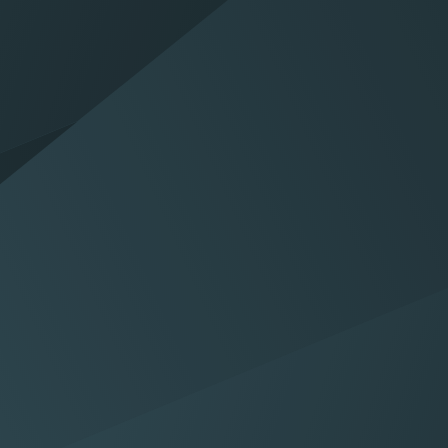
 ons
Vestiging
vraag en wij
Neem direct contact op met
u verder
een vestiging naar keuze