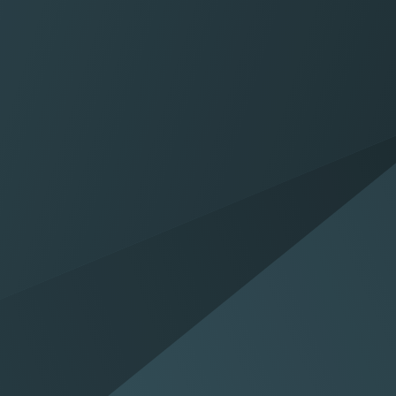
Proefrit maken
Mail
Maak een proefrit in één van
Mail ons uw 
onze modellen
helpen 