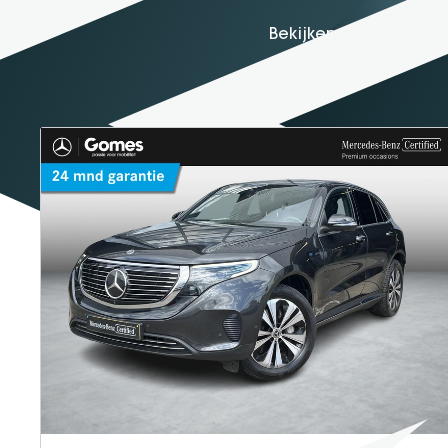
EQC
400 4MATIC 80 kWh
Bouwjaar
Brandstof
Km-stand
2021
Electric
44.813
36.950,-