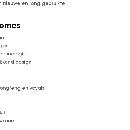
agen
technologie
ekkend design
 Dongfeng en Voyah
uil
howroom
chtstbijzijnde Gomes-locatie.
en bij Gomes
inden. Zoek op merk, model, aandrijving,
waliteit, transparantie en uitstekende