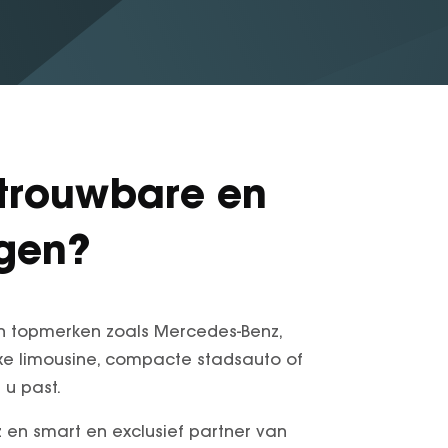
trouwbare en
agen?
an topmerken zoals Mercedes-Benz,
uxe limousine, compacte stadsauto of
 u past.
 en smart en exclusief partner van
n nieuwe en jong gebruikte
Gomes
én