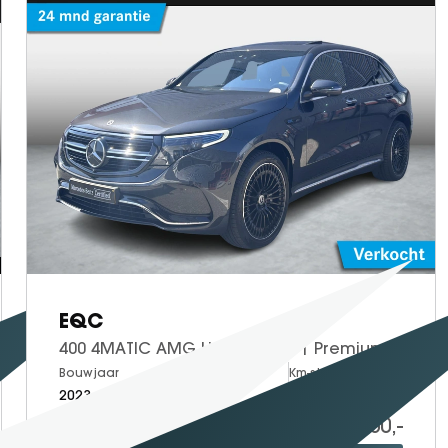
EQC
400 4MATIC AMG Line 80 kWh | Premium Plus | Panoramadak | Trekhaak | Head up display
Bouwjaar
Brandstof
Km-stand
2023
Electric
42.263
46.950,-
Proefrit
Bekijken
maken