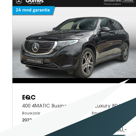
EQC
400 4MATIC Business Solution Luxury 80 kWh | Panoramadak | Memory | Head up display | 360 camera | Adaptieve cruise control
Bouwjaar
Brandstof
Km-stand
2022
Electric
63.391
39.950,-
Proefrit
Bekijken
maken