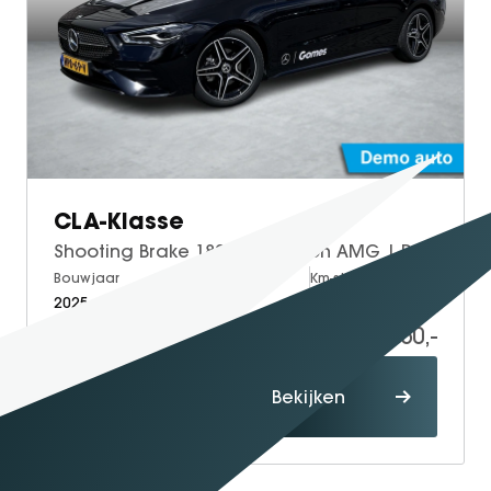
CLA-Klasse
Shooting Brake 180 Star Edition AMG | Panoramadak | Nightpakket | Apple CarPlay | Android Auto | Sfeerverlichting | Stoelverwarming | Achteruitrijcamera | Elektrische Achterklep | Elektrisch Inklapbare Buitenspiegels
Bouwjaar
Brandstof
Km-stand
2025
Petrol
15.000
37.950,-
Proefrit
Bekijken
maken