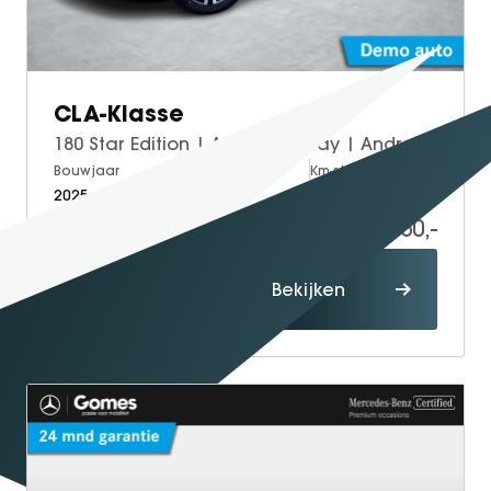
GT Coupé
S-Klasse
SL
CLA-Klasse
smart
180 Star Edition | Apple CarPlay | Android Auto | Volledig Digitaal Display | Stoelverwarming | Parkeersensoren | Achteruitrijcamera | Elektrisch Inklapbare Buitenspiegels
smart #1
Bouwjaar
Brandstof
Km-stand
smart #3
2025
Petrol
10.000
smart #5
36.950,-
VOYAH
Proefrit
Free
Bekijken
maken
Dream
Dongfeng
Mhero
Box
BYD
SEAL