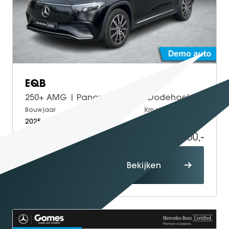
EQB
250+ AMG | Panoramadak | Dodehoekassistent | Donkergetint Glas Achter | Apple CarPlay | Android Auto | Advanced Sound System | Sfeerverlichting | Stoelverwarming | Verschuifbare Achterstoelen | Elektrisch Inklapbare Buitenspiegels
Bouwjaar
Brandstof
Km-stand
2025
Electric
50.000
42.950,-
Proefrit
Bekijken
maken