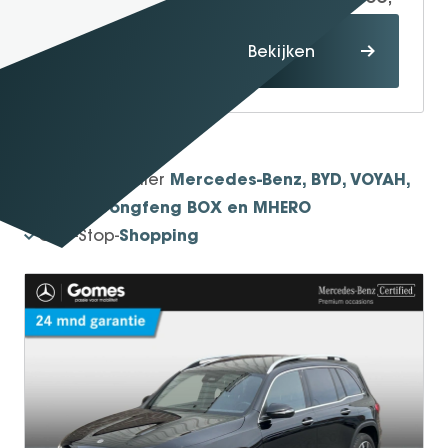
Proefrit
Bekijken
maken
1934
Sinds
Mercedes-Benz, BYD, VOYAH,
Officieel dealer
smart, Dongfeng BOX en MHERO
Shopping
One-Stop-