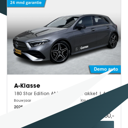
A-Klasse
180 Star Edition AMG | Night Pakket | Apple CarPlay | Android Auto | Sfeerverlichting | Stoelverwarming | Parkeersensoren | Achteruitrijcamera | Elektrisch Inklapbare Buitenspiegels
Bouwjaar
Brandstof
Km-stand
2025
Petrol
15.000
36.950,-