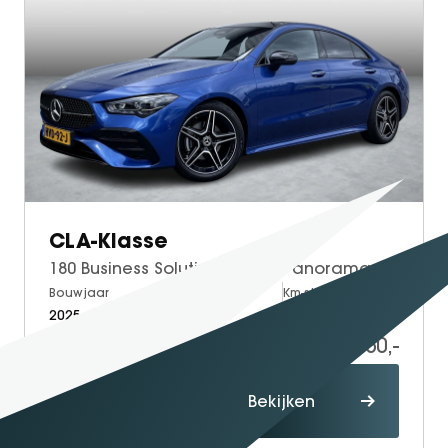
SEAL U
SEAL U DM-I
BYD SEAL 6 DM-I
SEAL 6 DM-I TOURING
SEALION 7
DOLPHIN SURF
BYD DOLPHIN
DOLPHIN G DM-i
CLA-Klasse
ATTO 3 EVO
180 Business Solution AMG | Panoramadak | Bruin Interieur | Night Pakket | MULTIBEAM LED Koplampen | Apple CarPlay | Android Auto | Sierdelen Walnotenhout Zwart | Sfeerverlichting | Stoelverwarming | Achteruitrijcamera
ATTO 2
Bouwjaar
Brandstof
Km-stand
ATTO 2 DM-I
2025
Petrol
19.348
42.950,-
Proefrit
Bekijken
maken