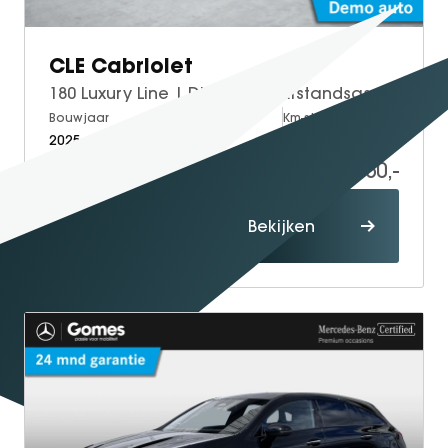
CLE Cabriolet
180 Luxury Line | DISTRONIC Afstandsassistent | Dodehoekassistent | Windscherm | Elektrisch Verstelbare Stoelen + Memory | Stoelverwarming | Sfeerverlichting | Apple CarPlay | Android Auto | Achteruitrijcamera
Bouwjaar
Brandstof
Km-stand
2025
Petrol
22.500
59.950,-
Proefrit
Bekijken
maken