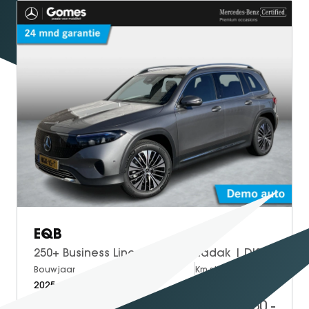
EQB
250+ Business Line | Panoramadak | DISTRONIC | Afstandsassistent | Dodehoek Assistent | Donkergetint Glas Achter | Apple CarPlay | Android Auto | Sfeerverlichting | Stoelverwarming | Verschuifbare Stoelen Achter | Elektrische Achterklep
Bouwjaar
Brandstof
Km-stand
2025
Electric
30.000
39.950,-