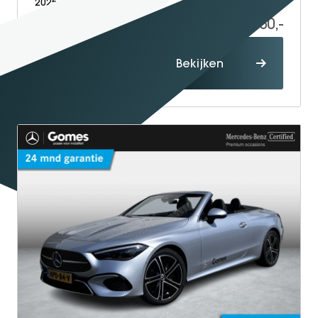
2025
Electric
25.000
55.950,-
Proefrit
Bekijken
maken