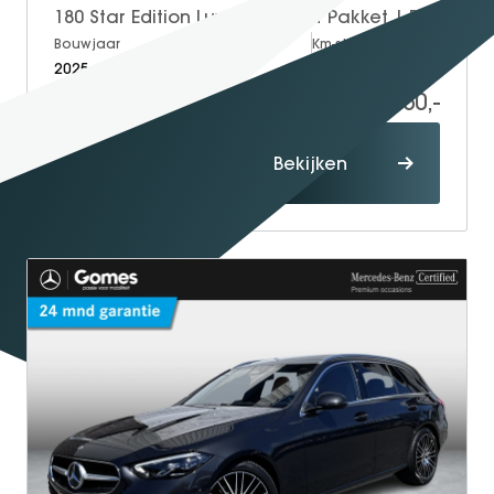
180 Star Edition Luxury | Night Pakket | Panoramadak | Apple CarPlay | Android Auto | Sfeerverlichting | Stoelverwarming | Parkeersensoren | Achteruitrijcamera | Elektrisch Inklapbare Buitenspiegels
Bouwjaar
Brandstof
Km-stand
2025
Petrol
15.000
38.950,-
Proefrit
Bekijken
maken