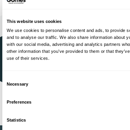
Bouwjaar
Brandstof
Km-stand
2025
Electric + Petrol
15.000
45.950,-
This website uses cookies
Proefrit
We use cookies to personalise content and ads, to provide s
Bekijken
maken
and to analyse our traffic. We also share information about yo
with our social media, advertising and analytics partners wh
other information that you’ve provided to them or that they’v
use of their services.
1934
Sinds
Mercedes-Benz, BYD, VOYAH,
Officieel dealer
smart, Dongfeng BOX en MHERO
Consent
Necessary
Shopping
One-Stop-
Selection
Preferences
1
2
3
4
5
6
7
8
9
Statistics