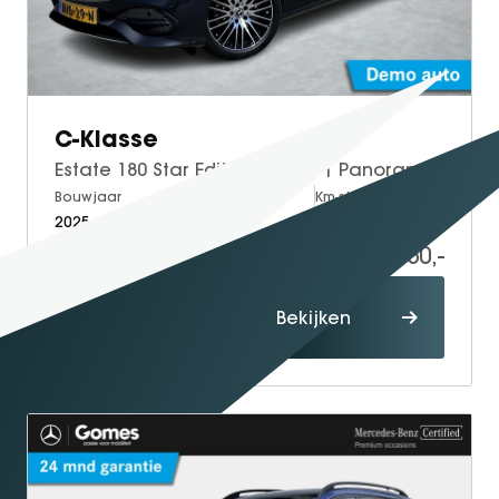
C-Klasse
Estate 180 Star Edition Luxury | Panoramadak | Trekhaak | Burmester 3D Surround Sound | DISTRONIC afstandsassistent | Dodehoekassistent | Apple CarPlay | Android Auto | Elektrisch Verstelbare Stoelen + Memory
Bouwjaar
Brandstof
Km-stand
2025
Petrol
20.000
45.950,-
Proefrit
Bekijken
maken