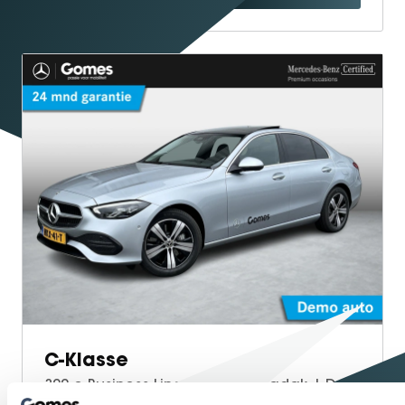
C-Klasse
300 e Business Line | Panoramadak | Donkergetint Glas Achter | Apple CarPlay | Android Auto | Sfeerverlichting | Stoelverwarming | Parkeersensoren | Achteruitrijcamera | Elektrisch Inklapbare Buitenspiegels