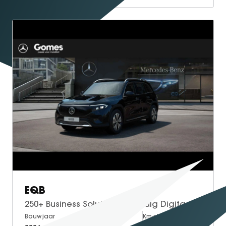
EQB
250+ Business Solution | Volledig Digitaal Display | THERMOTRONIC klimaatregeling | Draadloos Laden Smartphone | Stoelverwarming | Sfeerverlichting | Verschuifbare Stoelen Achter | Apple CarPlay | Android Auto | Elektrische Achterklep | Elektrisch Inklapbare Buitenspiegels | Achteruitrijcamera | Parkeersensoren
Bouwjaar
Brandstof
Km-stand