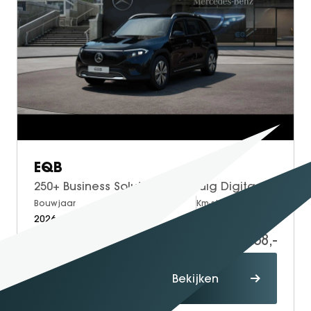
SEAL U
SEAL U DM-I
BYD SEAL 6 DM-I
SEAL 6 DM-I TOURING
SEALION 7
DOLPHIN SURF
BYD DOLPHIN
DOLPHIN G DM-i
EQB
ATTO 3 EVO
250+ Business Solution | Volledig Digitaal Display | THERMOTRONIC klimaatregeling | Draadloos Laden Smartphone | Stoelverwarming | Sfeerverlichting | Verschuifbare Stoelen Achter | Apple CarPlay | Android Auto | Elektrische Achterklep | Elektrisch Inklapbare Buitenspiegels | Achteruitrijcamera | Parkeersensoren
ATTO 2
Bouwjaar
Brandstof
Km-stand
ATTO 2 DM-I
2026
Electric
10
52.558,-
54.558,-
Proefrit
Bekijken
maken