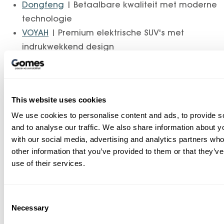
Dongfeng
| Betaalbare kwaliteit met moderne
technologie
VOYAH
| Premium elektrische SUV's met
indrukwekkend design
Waarom kiezen voor Gomes?
Officiële dealer van o.a. Mercedes-Benz, smart,
This website uses cookies
Dongfeng en Voyah
We use cookies to personalise content and ads, to provide s
Actuele voorraad cars direct beschikbaar
and to analyse our traffic. We also share information about yo
Specialist in elektrische en hybride voertuigen
with our social media, advertising and analytics partners wh
Mogelijkheid tot private lease, financiering of
other information that you’ve provided to them or that they’v
inruil
use of their services.
Persoonlijk advies op maat – online en in de
showroom
Consent
Ontdek onze verschillende
vestigingen
en vind uw
Necessary
Selection
dichtstbijzijnde Gomes-locatie.