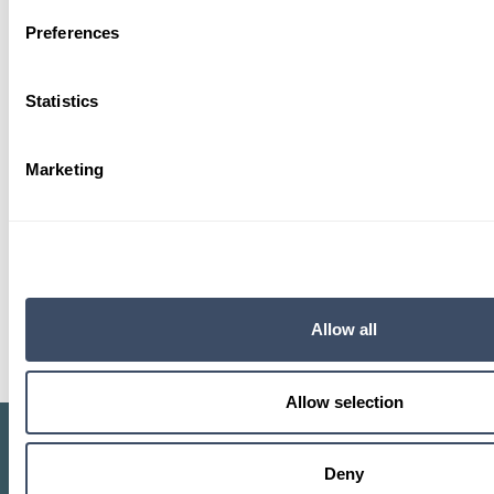
Preferences
Vind uw volgende personenwagen
bij Gomes
Statistics
Gebruik onze filters om snel uw ideale voertuig te
vinden. Zoek op merk, model, aandrijving,
Marketing
bouwjaar of prijsklasse. Bij Gomes profiteert u van
kwaliteit, transparantie en uitstekende service.
Bekijk nu onze voorraad cars van
Mercedes-Benz
,
smart
,
Dongfeng
en
VOYAH
en plan direct een
proefrit
.
Allow all
Allow selection
Mobility
Voorraad
Deny
Cars
Cars