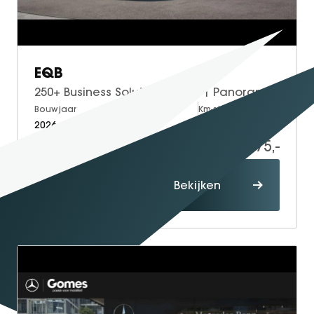
GT Coupé
S-Klasse
SL
EQB
smart
250+ Business Solution Luxury | Panoramadak | Dodehoekassistent | Stoelverwarming | Sfeerverlichting | Apple CarPlay | Android Auto | Verschuifbare Stoelen Achter | Elektrische Achterklep | Elektrisch Inklapbare Buitenspiegels | Achteruitrijcamera | Parkeersensoren
smart #1
Bouwjaar
Brandstof
Km-stand
smart #3
2026
Electric
10
smart #5
51.675,-
53.675,-
VOYAH
Proefrit
Free
Bekijken
maken
Dream
Dongfeng
Mhero
Box
BYD
SEAL