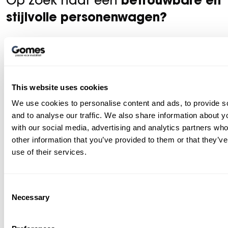
betrouwbare en
Op zoek naar een
stijlvolle personenwagen?
Bij Gomes vindt u een uitgebreide voorraad cars
van topmerken zoals Mercedes-Benz, smart,
Dongfeng en VOYAH. Of u nu kiest voor een luxe
limousine, compacte stadsauto of een elektrische
This website uses cookies
SUV – wij hebben het voertuig dat bij u past.
We use cookies to personalise content and ads, to provide s
and to analyse our traffic. We also share information about yo
Als officieel dealer van onder andere Mercedes-
with our social media, advertising and analytics partners wh
Benz en smart en exclusief partner van Dongfeng
other information that you’ve provided to them or that they’v
use of their services.
en VOYAH, bieden wij een breed scala aan nieuwe
en jong gebruikte personenwagens.
Consent
Topmerken onder één dak bij
Necessary
Selection
Gomes
Mercedes-Benz
| Luxe, comfort en innovatie in