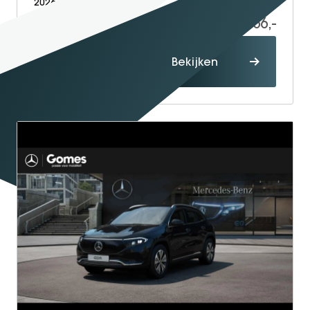
2026
Electric
10
56.466,-
57.466,-
Proefrit
Bekijken
maken