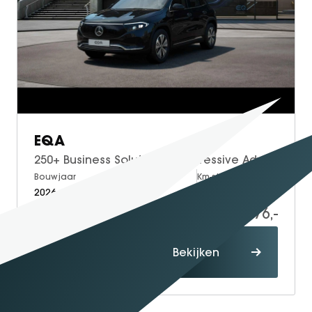
EQA
250+ Business Solution | Progressive Advanced Pakket | Dodehoekassistent | Adaptieve Grootlichtassistent | LED Koplampen | Stoelverwarming | Sfeerverlichting | Elektrische Achterklep | Elektrisch Inklapbare Buitenspiegels | Achteruitrijcamera | Parkeersensoren
Bouwjaar
Brandstof
Km-stand
2026
Electric
10
49.376,-
51.376,-
Proefrit
Bekijken
maken