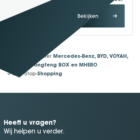
Proefrit
Bekijken
maken
1934
Sinds
Mercedes-Benz, BYD, VOYAH,
Officieel dealer
smart, Dongfeng BOX en MHERO
Shopping
One-Stop-
Heeft u vragen?
Wij helpen u verder.