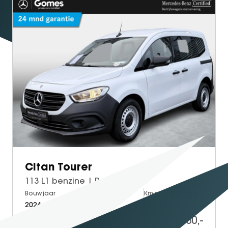
Citan Tourer
113 L1 benzine | Rolstoelauto
Bouwjaar
Brandstof
Km-stand
2024
Petrol
53.118
39.950,-