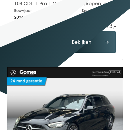
108 CDI L1 Pro | Citan BPM-vrij kopen in 2025
Bouwjaar
Brandstof
Km-stand
2024
Diesel
315
24.873,-
Proefrit
Bekijken
maken