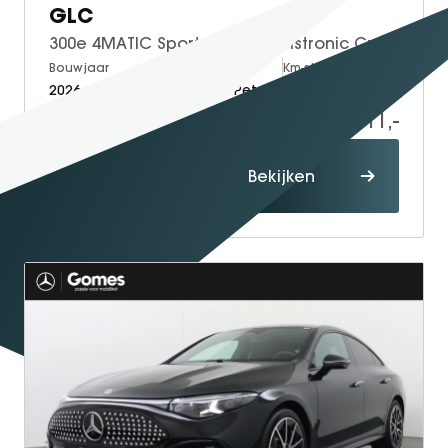
GLC
300e 4MATIC Sport Edition | Distronic Cruise Control | Massagestoelen Voorin | Memoryseats | Panorama - Schuifdak | Head-Up Display | 360° Camera | Burmester Surround Sound
Bouwjaar
Brandstof
Km-stand
2026
Electric + Petrol
15
88.311,-
89.811,-
Proefrit
Bekijken
maken