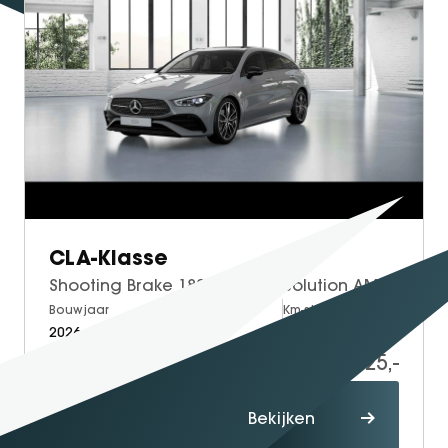
CLA-Klasse
Shooting Brake 180 Business Solution AMG | AMG Plus Pakket | Night Pakket | Panoramadak | 360° Camera | Dodehoekassistent | Head-up Display | MULTIBEAM LED Koplampen | Advanced Sound System | Elektrisch Verstelbare Stoelen + Memory | Stoelverwarming | Sfeerverlichting | Apple CarPlay | Android Auto
Bouwjaar
Brandstof
Km-stand
2026
Petrol
10
55.825,-
57.825,-
Proefrit
Bekijken
maken