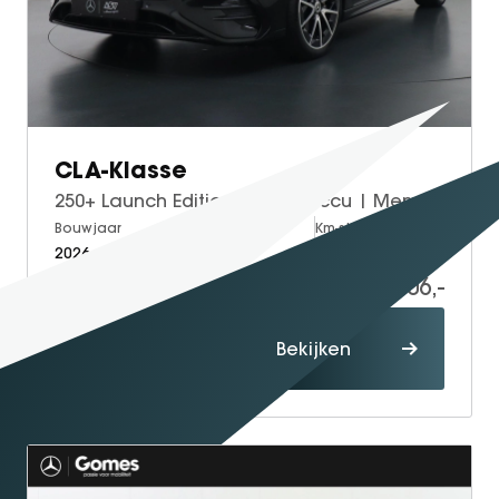
CLA-Klasse
250+ Launch Edition 85 kWh Accu | Memorystoelen | Warmtepomp | Multibeam Led | Stoelverwarming Voorin | Distronic Cruise Control | Achteruitrijcamera | Nightpakket | Dodehoekassistent
Bouwjaar
Brandstof
Km-stand
2026
Electric
15
59.906,-
Proefrit
Bekijken
maken