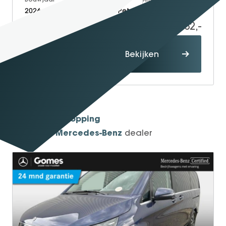
2026
Electric + Petrol
10
88.432,-
89.932,-
Proefrit
Bekijken
maken
1934
Sinds
Shopping
One-Stop-
Mercedes-Benz
Officieel
dealer