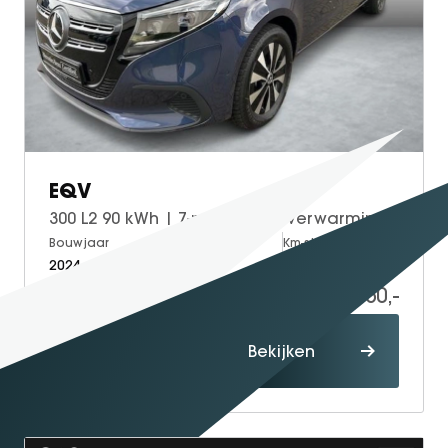
EQV
300 L2 90 kWh | 7-pers | Stoelverwarming | Navigatie
Bouwjaar
Brandstof
Km-stand
2024
Electric
9.769
54.950,-
Proefrit
Bekijken
maken