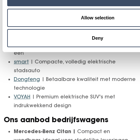
bedrijfswagens. Elk voertuig is gecontroleerd,
rijklaar en snel beschikbaar. Ideaal voor zowel
particuliere rijders als zakelijke klanten.
Allow selection
Ons aanbod personenwagens
Deny
Mercedes-Benz
| Luxe, comfort en innovatie in
één
smart
| Compacte, volledig elektrische
stadsauto
Dongfeng
| Betaalbare kwaliteit met moderne
technologie
VOYAH
| Premium elektrische SUV's met
indrukwekkend design
Ons aanbod bedrijfswagens
Mercedes-Benz Citan |
Compact en