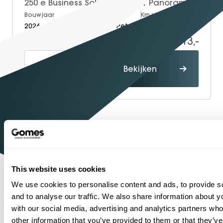
250 e Business Solution AMG | Panorama - Schuifdak | Multibeam Led | Apple Carplay & Android Auto | Sfeerverlichting | Stoelverwarming Voorin | Achteruitrijcamera | Nightpakket
Bouwjaar
Brandstof
Km-stand
2026
Electric + Petrol
15
47.213,-
49.213,-
Proefrit
Bekijken
maken
1934
Sinds
Shopping
One-Stop-
Mercedes-Benz
Officieel
dealer
This website uses cookies
1
2
...
54
55
56
57
58
59
We use cookies to personalise content and ads, to provide s
and to analyse our traffic. We also share information about yo
with our social media, advertising and analytics partners wh
other information that you’ve provided to them or that they’v