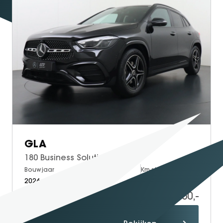
GLA
180 Business Solution AMG
Bouwjaar
Brandstof
Km-stand
2026
Petrol
9.996
54.950,-
Proefrit