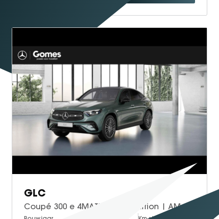
GLC
Coupé 300 e 4MATIC Sport Edition | AMG Line | Leder Zwart | Premium Pakket | Night Pakket | Winter Pakket | Trekhaak | Panoramadak | 360° Camera | DISTRONIC Afstandsassistent | Dodehoekassistent | Elektrisch Verstelbare Stoelen + Memory | Stoelverwarming | Stuurverwarming | Sfeerverlichting | Sierdelen Lindehout Antraciet | Elektrisch Inklapbare Buitenspiegels | Parkeersensoren
Bouwjaar
Brandstof
Km-stand