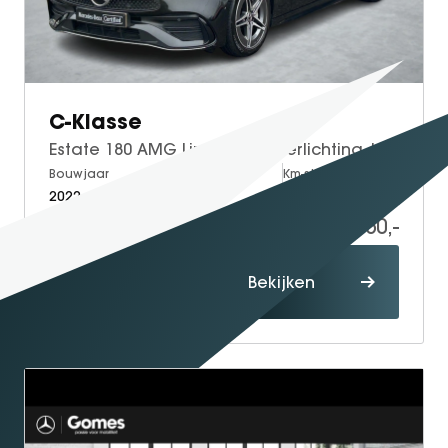
C-Klasse
Estate 180 AMG Line | Sfeerverlichting | Stoelverwarming | Cruise Control | Achteruitrijcamera
Bouwjaar
Brandstof
Km-stand
2022
Petrol
103.567
29.950,-
Proefrit
Bekijken
maken