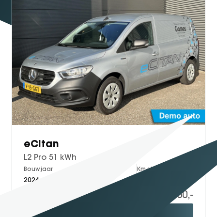
SEAL U
SEAL U DM-I
BYD SEAL 6 DM-I
SEAL 6 DM-I TOURING
SEALION 7
DOLPHIN SURF
BYD DOLPHIN
DOLPHIN G DM-i
ATTO 3 EVO
ATTO 2
eCitan
ATTO 2 DM-I
L2 Pro 51 kWh
Bouwjaar
Brandstof
Km-stand
2024
Electric
9.500
27.950,-