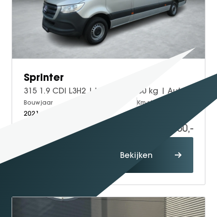
GT Coupé
S-Klasse
SL
smart
smart #1
Sprinter
smart #3
315 1.9 CDI L3H2 | laadklep 500 kg | Automaat | Alarm klasse 3
smart #5
Bouwjaar
Brandstof
Km-stand
VOYAH
2021
Diesel
180.635
Free
27.950,-
Dream
Proefrit
Dongfeng
Bekijken
maken
Mhero
Box
BYD
SEAL