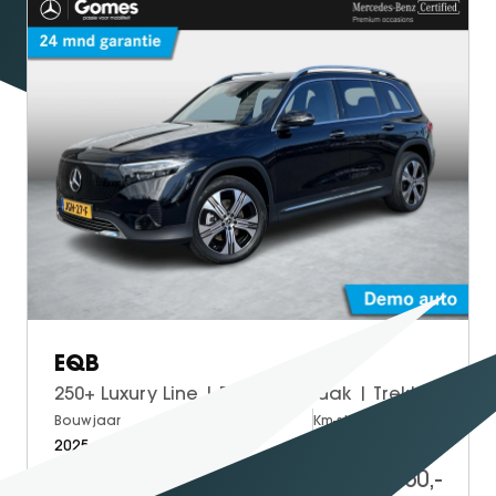
EQB
250+ Luxury Line | Panoramadak | Trekhaak | Dodehoekassistent | Advanced Sound System | Donkergetint Glas Achter | Draadloos Oplaadsysteem Smartphone | Apple CarPlay | Android Auto | Sfeerverlichting | Stoelverwarming
Bouwjaar
Brandstof
Km-stand
2025
Electric
10.000
47.950,-