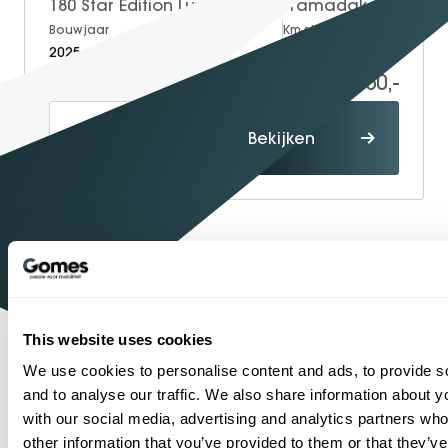
180 Star Edition Luxury | Panoramadak | Night Pakket | Dodehoekassistent | Sfeerverlichting | Stoelverwarming | Parkeersensoren | Achteruitrijcamera | Elektrisch Inklapbare Buitenspiegels
Bouwjaar
Brandstof
Km-stand
2025
Petrol
15.000
36.950,-
Proefrit
Bekijken
maken
1934
Sinds
Shopping
One-Stop-
Mercedes-Benz
Officieel
dealer
This website uses cookies
1
2
...
58
59
60
61
62
63
We use cookies to personalise content and ads, to provide s
and to analyse our traffic. We also share information about yo
with our social media, advertising and analytics partners wh
other information that you’ve provided to them or that they’v