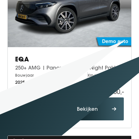
EQA
250+ AMG | Panoramadak | Night Pakket | Winter Pakket | 360° Camera | Sierdelen Lindenhout Zwart | Dodehoekassistent | Apple CarPlay | Android Auto | Advanced Sound System | Sfeerverlichting | Stoelverwarming | Stuurverwarming
Bouwjaar
Brandstof
Km-stand
2025
Electric
15.000
44.950,-
Proefrit
Bekijken
maken