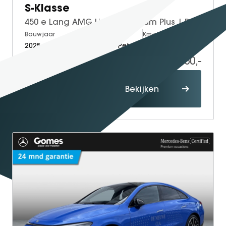
S-Klasse
450 e Lang AMG Line | Premium Plus | Panoramadak | Executive Rear Plus Pakket | Exclusief Pakket | Chauffeur Pakket | Rijassistentie Pakket | Achterasbesturing | AIRMATIC Luchtvering | Burmester 3D Surround | 360° Camera | Head-up Display met Augmented Reality | Sluitbekrachtiging | Stoelverwarming voor + achter | Stoelventilatie voor + achter | Stuurverwarming | TV Tuner | DIGITAL LIGHT
Bouwjaar
Brandstof
Km-stand
2025
Electric + Petrol
15.000
119.950,-
Proefrit
Bekijken
maken