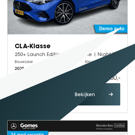
CLA-Klasse
250+ Launch Edition | AMG Line | Night Pakket | Panoramadak | MULTIBEAM LED Koplampen | DISTRONIC Afstandsassistent | Dodehoekassistent | Elektrisch Verstelbare Stoelen + Memory | Stoelverwarming | Sfeerverlichting
Bouwjaar
Brandstof
Km-stand
2025
Electric
10.000
49.950,-
Proefrit
Bekijken
maken