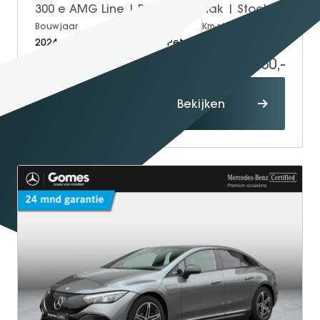
300 e AMG Line | Panoramadak | Stoel & Stuurverwarming
Bouwjaar
Brandstof
Km-stand
2024
Electric + Petrol
8.378
62.950,-
Proefrit
Bekijken
maken