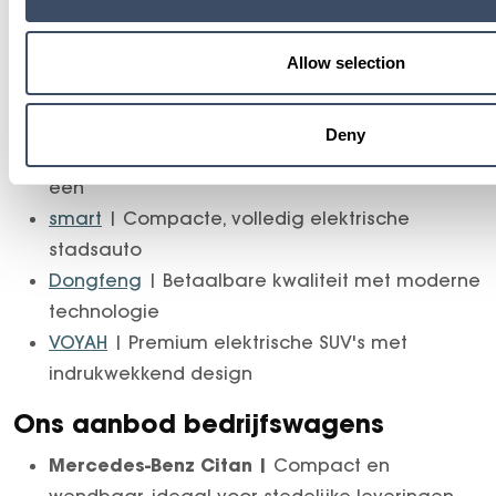
bedrijfswagens. Elk voertuig is gecontroleerd,
rijklaar en snel beschikbaar. Ideaal voor zowel
particuliere rijders als zakelijke klanten.
Allow selection
Ons aanbod personenwagens
Deny
Mercedes-Benz
| Luxe, comfort en innovatie in
één
smart
| Compacte, volledig elektrische
stadsauto
Dongfeng
| Betaalbare kwaliteit met moderne
technologie
VOYAH
| Premium elektrische SUV's met
indrukwekkend design
Ons aanbod bedrijfswagens
Mercedes-Benz Citan |
Compact en