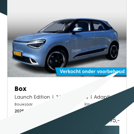
SEAL U
SEAL U DM-I
BYD SEAL 6 DM-I
SEAL 6 DM-I TOURING
SEALION 7
DOLPHIN SURF
BYD DOLPHIN
DOLPHIN G DM-i
ATTO 3 EVO
ATTO 2
Box
ATTO 2 DM-I
Launch Edition | 360° Camera | Adaptieve Cruise Control | Elektrisch Verstelbare Bestuurdersstoel + Geheugen | Stoelverwarming Bestuurder | Stoelventilatie Bestuurder | Apple Carplay | Android Auto | Sfeerverlichting | Elektrisch Inklapbare Buitenspiegels
Bouwjaar
Brandstof
Km-stand
2025
Electric
15.000
19.995,-