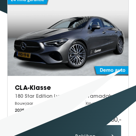
CLA-Klasse
180 Star Edition Luxury | Panoramadak | Apple CarPlay | Android Auto | Sierdelen Lindehout Zwart | Sfeerverlichting | Stoelverwarming | Achteruitrijcamera | Parkeersensoren | Elektrisch Inklapbare Buitenspiegels
Bouwjaar
Brandstof
Km-stand
2025
Petrol
10.000
38.950,-
Proefrit