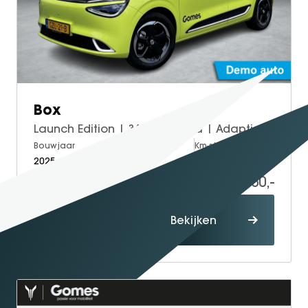
GT Coupé
S-Klasse
SL
smart
smart #1
Box
smart #3
Launch Edition | 360° Camera | Adaptieve Cruise Control | Elektrisch Verstelbare Bestuurdersstoel + Geheugen | Stoelverwarming Bestuurder | Stoelventilatie Bestuurder | Apple Carplay | Android Auto | Sfeerverlichting | Elektrisch Inklapbare Buitenspiegels
smart #5
Bouwjaar
Brandstof
Km-stand
VOYAH
2025
Electric
10.000
Free
17.950,-
Dream
Proefrit
Dongfeng
Bekijken
maken
Mhero
Box
BYD
SEAL