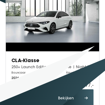
CLA-Klasse
250+ Launch Edition | AMG Line | Night Pakket | Panoramadak | Trekhaak | Dodehoekassistent | Elektrisch Verstelbare Stoelen + Memory | MULTIBEAM LED Koplampen | Stoelverwarming | Sfeerverlichting | Apple CarPlay | Android Auto
Bouwjaar
Brandstof
Km-stand
2026
Electric
10
60.177,-
Proefrit
Bekijken
maken