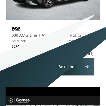
EQE
300 AMG Line | Nightpakket | Panoramadak
Bouwjaar
Brandstof
Km-stand
2024
Electric
18.095
49.950,-
Proefrit
Bekijken
maken