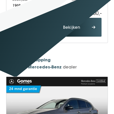
1968
Petrol
85.092
39.950,-
Proefrit
Bekijken
maken
1934
Sinds
Shopping
One-Stop-
Mercedes-Benz
Officieel
dealer