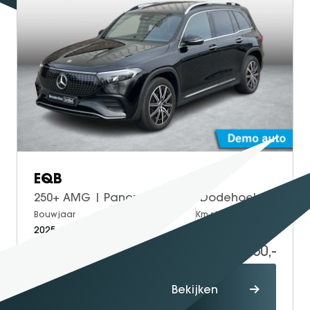
EQB
250+ AMG | Panoramadak | Dodehoekassistent | Donkergetint Glas Achter | Apple CarPlay | Android Auto | Advanced Sound System | Sfeerverlichting | Stoelverwarming | Verschuifbare Achterstoelen | Elektrisch Inklapbare Buitenspiegels
Bouwjaar
Brandstof
Km-stand
2025
Electric
50.000
42.950,-
Proefrit
Bekijken
maken