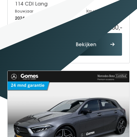
114 CDI Lang
Bouwjaar
Brandstof
Km-stand
2024
Diesel
10.000
44.950,-
Proefrit
Bekijken
maken