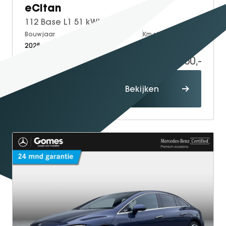
eCitan
112 Base L1 51 kWh
Bouwjaar
Brandstof
Km-stand
2025
Electric
3.500
36.950,-
Proefrit
Bekijken
maken