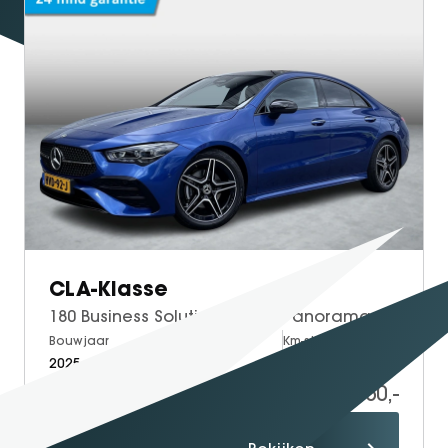
CLA-Klasse
180 Business Solution AMG | Panoramadak | Bruin Interieur | Night Pakket | MULTIBEAM LED Koplampen | Apple CarPlay | Android Auto | Sierdelen Walnotenhout Zwart | Sfeerverlichting | Stoelverwarming | Achteruitrijcamera
Bouwjaar
Brandstof
Km-stand
2025
Petrol
19.348
42.950,-
Proefrit