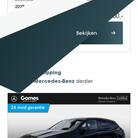
2025
Electric
30.000
39.950,-
Proefrit
Bekijken
maken
1934
Sinds
Shopping
One-Stop-
Mercedes-Benz
Officieel
dealer