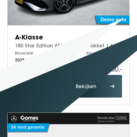
A-Klasse
180 Star Edition AMG | Night Pakket | Apple CarPlay | Android Auto | Sfeerverlichting | Stoelverwarming | Parkeersensoren | Achteruitrijcamera | Elektrisch Inklapbare Buitenspiegels
Bouwjaar
Brandstof
Km-stand
2025
Petrol
15.000
36.950,-
Proefrit
Bekijken
maken