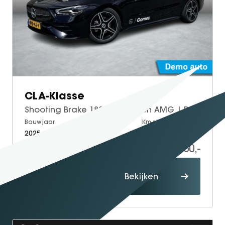
CLA-Klasse
Shooting Brake 180 Star Edition AMG | Panoramadak | Nightpakket | Apple CarPlay | Android Auto | Sfeerverlichting | Stoelverwarming | Achteruitrijcamera | Elektrische Achterklep | Elektrisch Inklapbare Buitenspiegels
Bouwjaar
Brandstof
Km-stand
2025
Petrol
15.000
37.950,-
Proefrit
Bekijken
maken