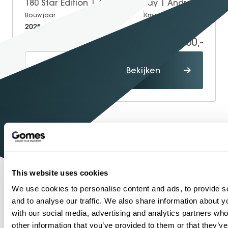
180 Star Edition | Apple CarPlay | Android Auto | Volledig Digitaal Display | Stoelverwarming | Parkeersensoren | Achteruitrijcamera | Elektrisch Inklapbare Buitenspiegels
Bouwjaar
Brandstof
Km-stand
2025
Petrol
10.000
36.950,-
Proefrit
Bekijken
maken
1934
Sinds
Shopping
One-Stop-
Mercedes-Benz
Officieel
dealer
This website uses cookies
1
2
...
58
59
60
61
62
63
We use cookies to personalise content and ads, to provide s
and to analyse our traffic. We also share information about yo
with our social media, advertising and analytics partners wh
other information that you’ve provided to them or that they’v