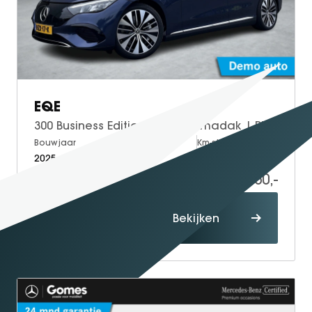
EQE
300 Business Edition | Panoramadak | Plus Pakket | DISTRONIC Afstandsassistent | Apple CarPlay | Android Auto | Elektrisch Verstelbare Stoelen + Memory | Stoelverwarming | Sfeerverlichting | Parkeersensoren | Achteruitrijcamera
Bouwjaar
Brandstof
Km-stand
2025
Electric
25.000
55.950,-
Proefrit
Bekijken
maken