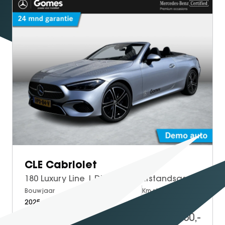
CLE Cabriolet
180 Luxury Line | DISTRONIC Afstandsassistent | Dodehoekassistent | Windscherm | Elektrisch Verstelbare Stoelen + Memory | Stoelverwarming | Sfeerverlichting | Apple CarPlay | Android Auto | Achteruitrijcamera
Bouwjaar
Brandstof
Km-stand
2025
Petrol
22.500
59.950,-