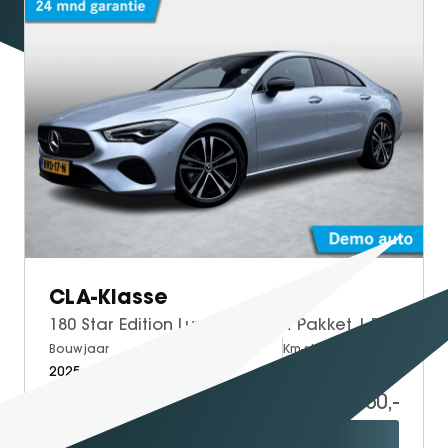
SEAL U
SEAL U DM-I
BYD SEAL 6 DM-I
SEAL 6 DM-I TOURING
SEALION 7
DOLPHIN SURF
BYD DOLPHIN
DOLPHIN G DM-i
ATTO 3 EVO
ATTO 2
CLA-Klasse
ATTO 2 DM-I
180 Star Edition Luxury | Night Pakket | Panoramadak | Apple CarPlay | Android Auto | Sfeerverlichting | Stoelverwarming | Parkeersensoren | Achteruitrijcamera | Elektrisch Inklapbare Buitenspiegels
Bouwjaar
Brandstof
Km-stand
2025
Petrol
15.000
38.950,-