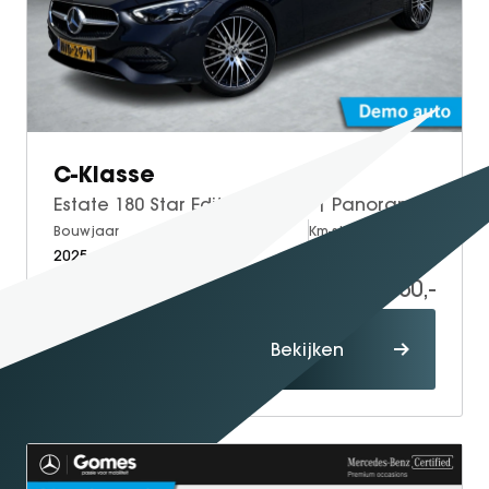
GT Coupé
S-Klasse
SL
smart
smart #1
C-Klasse
smart #3
Estate 180 Star Edition Luxury | Panoramadak | Trekhaak | Burmester 3D Surround Sound | DISTRONIC afstandsassistent | Dodehoekassistent | Apple CarPlay | Android Auto | Elektrisch Verstelbare Stoelen + Memory
smart #5
Bouwjaar
Brandstof
Km-stand
VOYAH
2025
Petrol
20.000
Free
45.950,-
Dream
Proefrit
Dongfeng
Bekijken
maken
Mhero
Box
BYD
SEAL