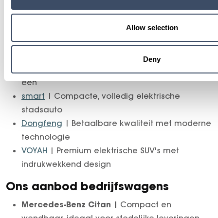
bedrijfswagens. Elk voertuig is gecontroleerd,
rijklaar en snel beschikbaar. Ideaal voor zowel
particuliere rijders als zakelijke klanten.
Allow selection
Ons aanbod personenwagens
Deny
Mercedes-Benz
| Luxe, comfort en innovatie in
één
smart
| Compacte, volledig elektrische
stadsauto
Dongfeng
| Betaalbare kwaliteit met moderne
technologie
VOYAH
| Premium elektrische SUV's met
indrukwekkend design
Ons aanbod bedrijfswagens
Mercedes-Benz Citan |
Compact en