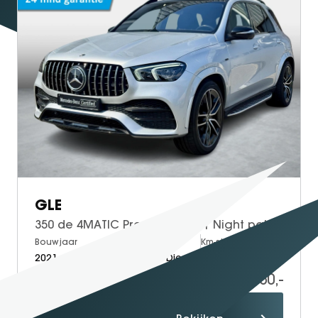
GLE
350 de 4MATIC Premium Plus | Night pakket | Burmester | Head-up Display | 360° Camera | Digital light | Memory pakket | Keyless-GO | Elektrische achterklep
Bouwjaar
Brandstof
Km-stand
2021
Electric + Diesel
126.692
49.950,-
Proefrit