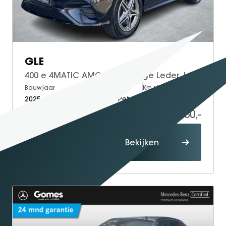
GLE
400 e 4MATIC AMG Line | Beige Leder | Luchtvering | Trekhaak | Panoramadak | Burmester
Bouwjaar
Brandstof
Km-stand
2025
Electric + Petrol
8.610
85.950,-
Proefrit
Bekijken
maken