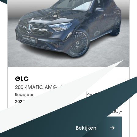
GLC
200 4MATIC AMG Line
Bouwjaar
Brandstof
Km-stand
2022
Petrol
71.156
54.950,-
Proefrit
Bekijken
maken