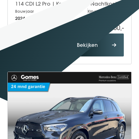
114 CDI L2 Pro | Koelwagen | Nachtkoeling | Achteruitrijcamera | Cruise Control
Bouwjaar
Brandstof
Km-stand
2024
Diesel
60.868
44.950,-
Proefrit
Bekijken
maken