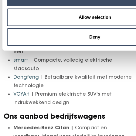
bedrijfswagens. Elk voertuig is gecontroleerd,
rijklaar en snel beschikbaar. Ideaal voor zowel
particuliere rijders als zakelijke klanten.
Allow selection
Ons aanbod personenwagens
Deny
Mercedes-Benz
| Luxe, comfort en innovatie in
één
smart
| Compacte, volledig elektrische
stadsauto
Dongfeng
| Betaalbare kwaliteit met moderne
technologie
VOYAH
| Premium elektrische SUV's met
indrukwekkend design
Ons aanbod bedrijfswagens
Mercedes-Benz Citan |
Compact en