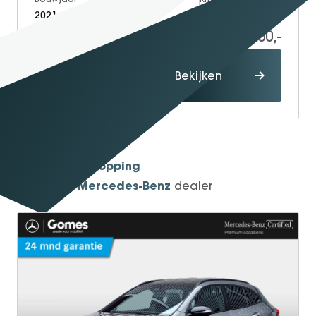
2021
Electric
44.813
36.950,-
Proefrit
Bekijken
maken
1934
Sinds
Shopping
One-Stop-
Mercedes-Benz
Officieel
dealer