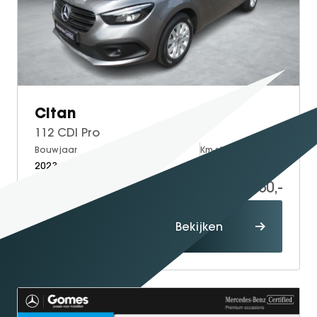
GT Coupé
S-Klasse
SL
smart
smart #1
Citan
smart #3
112 CDI Pro
smart #5
Bouwjaar
Brandstof
Km-stand
VOYAH
2023
Diesel
56.249
Free
19.950,-
Dream
Proefrit
Dongfeng
Bekijken
maken
Mhero
Box
BYD
SEAL