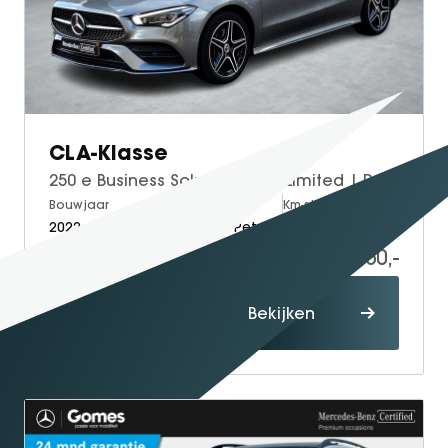
CLA-Klasse
250 e Business Solution AMG Limited | Panoramadak | Night pakket | Achteruitrijcamera | Sfeerverlichting | Stoelverwarming | Multibeam LED | Keyless-GO
Bouwjaar
Brandstof
Km-stand
2022
Electric + Petrol
83.319
32.950,-
Proefrit
Bekijken
maken