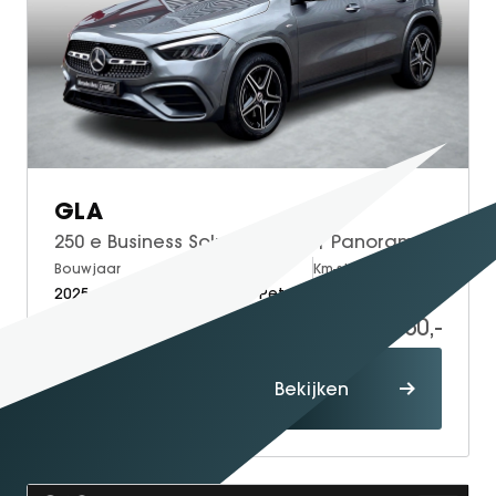
GLA
250 e Business Solution AMG | Panoramadak | Night pakket | Achteruitrijcamera | DISTRONIC Afstandsassistent | Sfeerverlichting | Stoelverwarming | Advanced Sound System | Keyless-GO | Elektrische achterklep
Bouwjaar
Brandstof
Km-stand
2025
Electric + Petrol
16.976
48.950,-
Proefrit
Bekijken
maken