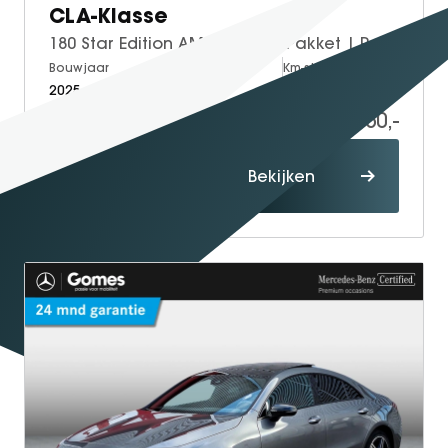
CLA-Klasse
180 Star Edition AMG | Night Pakket | Panoramadak | Bruin Interieur | Dodehoekassistent | Apple CarPlay | Android Auto | Sfeerverlichting | Stoelverwarming | Parkeersensoren | Achteruitrijcamera | Elektrisch Inklapbare Buitenspiegels
Bouwjaar
Brandstof
Km-stand
2025
Petrol
19.150
41.950,-
Proefrit
Bekijken
maken