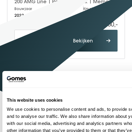
200 AMG Line | Panoramadak | Memory | Apple Carplay & Android Auto
Bouwjaar
Brandstof
Km-stand
2023
Petrol
84.189
34.950,-
Proefrit
Bekijken
maken
1934
Sinds
Shopping
One-Stop-
Mercedes-Benz
Officieel
dealer
This website uses cookies
1
2
3
4
5
6
7
8
9
We use cookies to personalise content and ads, to provide s
and to analyse our traffic. We also share information about yo
with our social media, advertising and analytics partners wh
other information that you’ve provided to them or that they’v