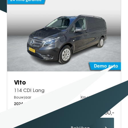
Vito
114 CDI Lang
Bouwjaar
Brandstof
Km-stand
2024
Diesel
10.000
44.950,-
Proefrit