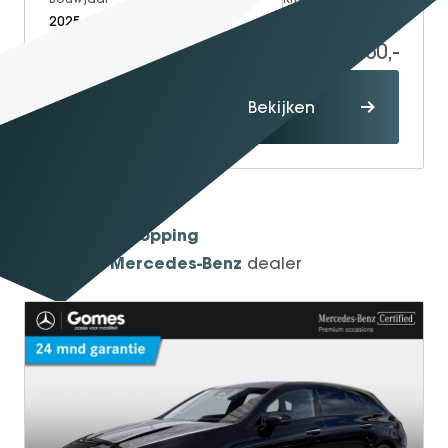
2025
Petrol
22.500
59.950,-
Proefrit
Bekijken
maken
1934
Sinds
Shopping
One-Stop-
Mercedes-Benz
Officieel
dealer