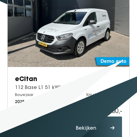
eCitan
112 Base L1 51 kWh
Bouwjaar
Brandstof
Km-stand
2025
Electric
3.500
36.950,-
Proefrit
Bekijken
maken