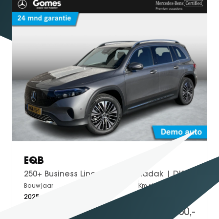
EQB
250+ Business Line | Panoramadak | DISTRONIC | Afstandsassistent | Dodehoek Assistent | Donkergetint Glas Achter | Apple CarPlay | Android Auto | Sfeerverlichting | Stoelverwarming | Verschuifbare Stoelen Achter | Elektrische Achterklep
Bouwjaar
Brandstof
Km-stand
2025
Electric
30.000
39.950,-