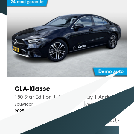
SEAL U
SEAL U DM-I
BYD SEAL 6 DM-I
SEAL 6 DM-I TOURING
SEALION 7
DOLPHIN SURF
BYD DOLPHIN
DOLPHIN G DM-i
ATTO 3 EVO
ATTO 2
CLA-Klasse
ATTO 2 DM-I
180 Star Edition | Apple CarPlay | Android Auto | Volledig Digitaal Display | Stoelverwarming | Parkeersensoren | Achteruitrijcamera | Elektrisch Inklapbare Buitenspiegels
Bouwjaar
Brandstof
Km-stand
2025
Petrol
10.000
36.950,-