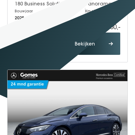
180 Business Solution AMG | Panoramadak | Bruin Interieur | Night Pakket | MULTIBEAM LED Koplampen | Apple CarPlay | Android Auto | Sierdelen Walnotenhout Zwart | Sfeerverlichting | Stoelverwarming | Achteruitrijcamera
Bouwjaar
Brandstof
Km-stand
2025
Petrol
19.348
42.950,-
Proefrit
Bekijken
maken