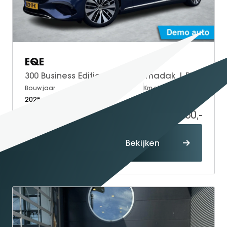
EQE
300 Business Edition | Panoramadak | Plus Pakket | DISTRONIC Afstandsassistent | Apple CarPlay | Android Auto | Elektrisch Verstelbare Stoelen + Memory | Stoelverwarming | Sfeerverlichting | Parkeersensoren | Achteruitrijcamera
Bouwjaar
Brandstof
Km-stand
2025
Electric
25.000
55.950,-
Proefrit
Bekijken
maken