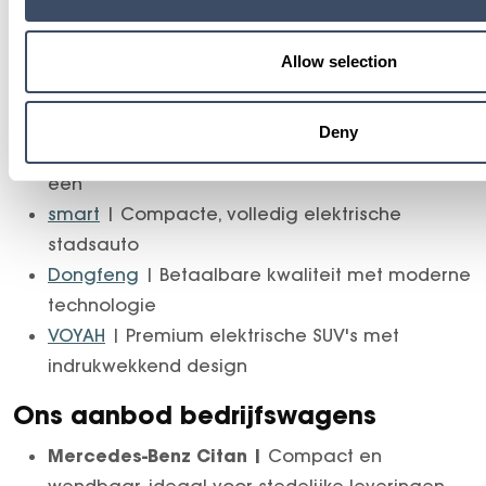
bedrijfswagens. Elk voertuig is gecontroleerd,
rijklaar en snel beschikbaar. Ideaal voor zowel
particuliere rijders als zakelijke klanten.
Allow selection
Ons aanbod personenwagens
Deny
Mercedes-Benz
| Luxe, comfort en innovatie in
één
smart
| Compacte, volledig elektrische
stadsauto
Dongfeng
| Betaalbare kwaliteit met moderne
technologie
VOYAH
| Premium elektrische SUV's met
indrukwekkend design
Ons aanbod bedrijfswagens
Mercedes-Benz Citan |
Compact en