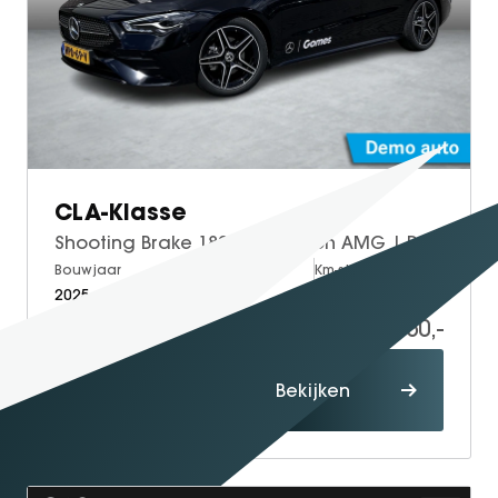
CLA-Klasse
Shooting Brake 180 Star Edition AMG | Panoramadak | Nightpakket | Apple CarPlay | Android Auto | Sfeerverlichting | Stoelverwarming | Achteruitrijcamera | Elektrische Achterklep | Elektrisch Inklapbare Buitenspiegels
Bouwjaar
Brandstof
Km-stand
2025
Petrol
15.000
37.950,-
Proefrit
Bekijken
maken