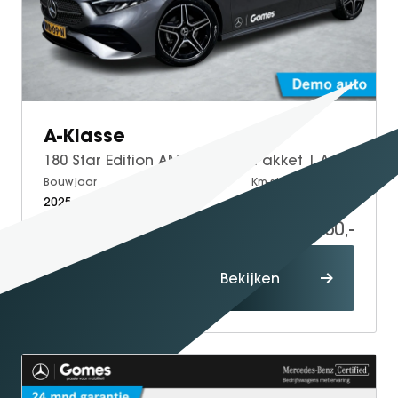
A-Klasse
180 Star Edition AMG | Night Pakket | Apple CarPlay | Android Auto | Sfeerverlichting | Stoelverwarming | Parkeersensoren | Achteruitrijcamera | Elektrisch Inklapbare Buitenspiegels
Bouwjaar
Brandstof
Km-stand
2025
Petrol
15.000
36.950,-
Proefrit
Bekijken
maken