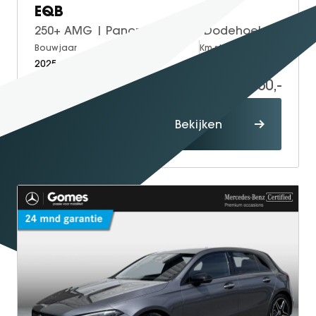
EQB
250+ AMG | Panoramadak | Dodehoekassistent | Donkergetint Glas Achter | Apple CarPlay | Android Auto | Advanced Sound System | Sfeerverlichting | Stoelverwarming | Verschuifbare Achterstoelen | Elektrisch Inklapbare Buitenspiegels
Bouwjaar
Brandstof
Km-stand
2025
Electric
50.000
42.950,-
Proefrit
Bekijken
maken