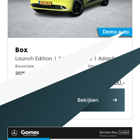
GT Coupé
S-Klasse
SL
smart
smart #1
Box
smart #3
Launch Edition | 360° Camera | Adaptieve Cruise Control | Elektrisch Verstelbare Bestuurdersstoel + Geheugen | Stoelverwarming Bestuurder | Stoelventilatie Bestuurder | Apple Carplay | Android Auto | Sfeerverlichting | Elektrisch Inklapbare Buitenspiegels
smart #5
Bouwjaar
Brandstof
Km-stand
VOYAH
2025
Electric
10.000
Free
17.950,-
Dream
Proefrit
Dongfeng
Bekijken
maken
Mhero
Box
BYD
SEAL