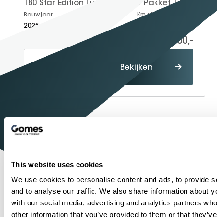
180 Star Edition Luxury | Night Pakket | Panoramadak | Apple CarPlay | Android Auto | Sfeerverlichting | Stoelverwarming | Parkeersensoren | Achteruitrijcamera | Elektrisch Inklapbare Buitenspiegels
Bouwjaar
Brandstof
Km-stand
2025
Petrol
15.000
38.950,-
Proefrit
Bekijken
maken
1934
Sinds
Shopping
One-Stop-
Mercedes-Benz
Officieel
dealer
This website uses cookies
1
2
3
4
5
6
7
8
9
We use cookies to personalise content and ads, to provide s
and to analyse our traffic. We also share information about yo
with our social media, advertising and analytics partners wh
other information that you’ve provided to them or that they’v