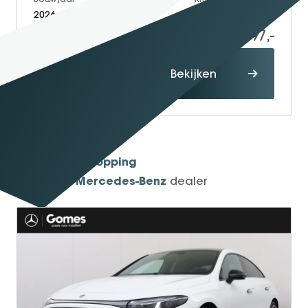
2026
Electric
15
60.197,-
Proefrit
Bekijken
maken
1934
Sinds
Shopping
One-Stop-
Mercedes-Benz
Officieel
dealer