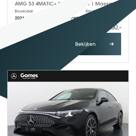
AMG 53 4MATIC+ Night Edition | Massagestoelen Voorin | Achterasbesturing | Panorama - Schuifdak | Head-Up Display | 360° Camera | Trekhaak Wegklapbaar | Burmester 4D Surround Sound
Bouwjaar
Brandstof
Km-stand
2026
Electric + Petrol
15
134.950,-
144.450,-
Proefrit
Bekijken
maken