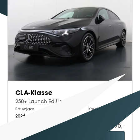
SEAL U
SEAL U DM-I
BYD SEAL 6 DM-I
SEAL 6 DM-I TOURING
SEALION 7
DOLPHIN SURF
BYD DOLPHIN
DOLPHIN G DM-i
ATTO 3 EVO
ATTO 2
CLA-Klasse
ATTO 2 DM-I
250+ Launch Edition 85 kWh
Bouwjaar
Brandstof
Km-stand
2026
Electric
15
59.895,-