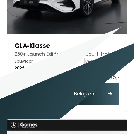
CLA-Klasse
250+ Launch Edition 85 kWh Accu | Trekhaak Wegklapbaar | Memorystoelen | Warmtepomp | Multibeam Led | Stoelverwarming Voorin | Distronic Cruise Control | Achteruitrijcamera | Nightpakket | Dodehoekassistent
Bouwjaar
Brandstof
Km-stand
2026
Electric
15
59.495,-
Proefrit
Bekijken
maken