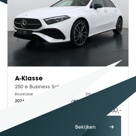
A-Klasse
250 e Business Solution AMG
Bouwjaar
Brandstof
Km-stand
2026
Electric + Petrol
8.999
41.950,-
Proefrit
Bekijken
maken