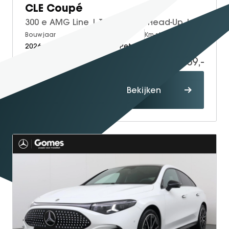
CLE Coupé
300 e AMG Line | Trekhaak | Head-Up | Burmester
Bouwjaar
Brandstof
Km-stand
2026
Electric + Petrol
15
79.339,-
86.048,-
Proefrit
Bekijken
maken