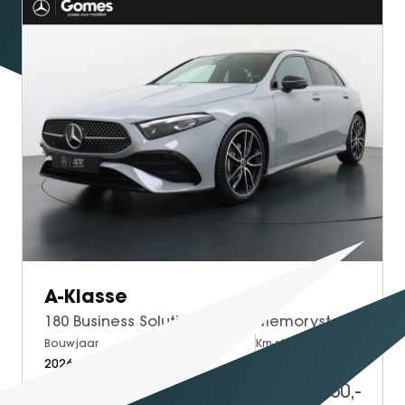
A-Klasse
180 Business Solution AMG | Memorystoelen | Apple Carplay & Android Auto | Panorama - Schuifdak | Head-Up Display | 360° Camera | Multibeam Led
Bouwjaar
Brandstof
Km-stand
2026
Petrol
7.995
43.950,-