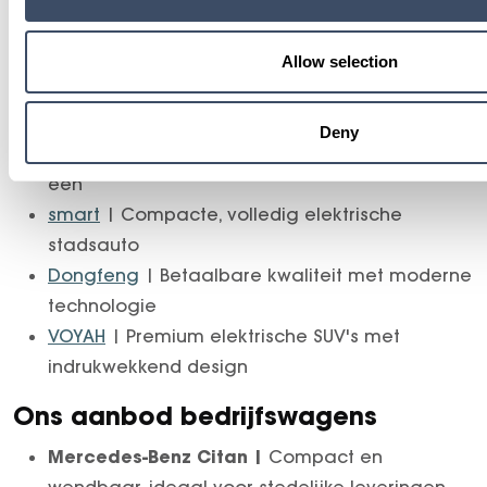
bedrijfswagens. Elk voertuig is gecontroleerd,
rijklaar en snel beschikbaar. Ideaal voor zowel
particuliere rijders als zakelijke klanten.
Allow selection
Ons aanbod personenwagens
Deny
Mercedes-Benz
| Luxe, comfort en innovatie in
één
smart
| Compacte, volledig elektrische
stadsauto
Dongfeng
| Betaalbare kwaliteit met moderne
technologie
VOYAH
| Premium elektrische SUV's met
indrukwekkend design
Ons aanbod bedrijfswagens
Mercedes-Benz Citan |
Compact en