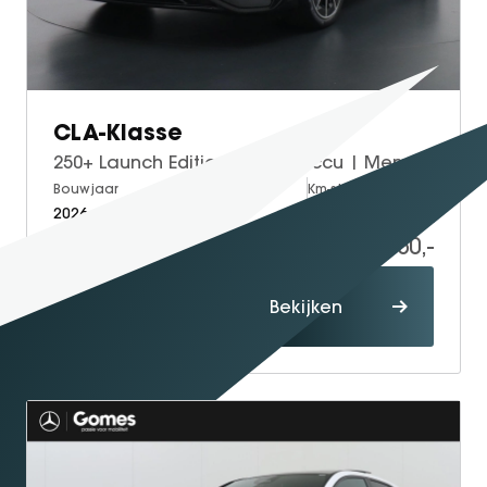
CLA-Klasse
250+ Launch Edition 85 kWh Accu | Memorystoelen | Warmtepomp | Multibeam Led | Stoelverwarming Voorin | Distronic Cruise Control | Achteruitrijcamera | Nightpakket | Dodehoekassistent
Bouwjaar
Brandstof
Km-stand
2026
Electric
15
52.950,-
Proefrit
Bekijken
maken