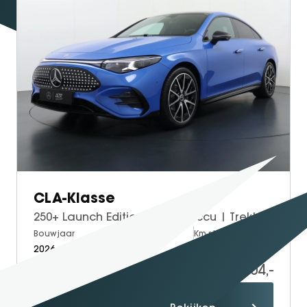
CLA-Klasse
250+ Launch Edition 85 kWh Accu | Trekhaak Wegklapbaar | Memorystoelen | Warmtepomp | Multibeam Led | Stoelverwarming Voorin | Distronic Cruise Control | Achteruitrijcamera | Nightpakket | Dodehoekassistent
Bouwjaar
Brandstof
Km-stand
2026
Electric
15
61.104,-
Proefrit