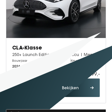
CLA-Klasse
250+ Launch Edition 85 kWh Accu | Memorystoelen | Warmtepomp | Multibeam Led | Stoelverwarming Voorin | Distronic Cruise Control | Achteruitrijcamera | Nightpakket | Dodehoekassistent
Bouwjaar
Brandstof
Km-stand
2026
Electric
15
58.999,-
Proefrit
Bekijken
maken