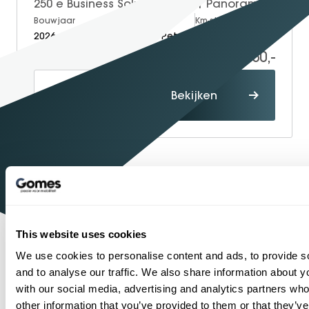
250 e Business Solution AMG | Panorama - Schuifdak | Multibeam Led | DAB+ Radio | Apple Carplay & Android Auto | Sfeerverlichting | Achteruitrijcamera
Bouwjaar
Brandstof
Km-stand
2026
Electric + Petrol
3.995
46.950,-
51.778,-
Proefrit
Bekijken
maken
1934
Sinds
Shopping
One-Stop-
Mercedes-Benz
Officieel
dealer
This website uses cookies
1
2
...
6
7
8
9
10
11
We use cookies to personalise content and ads, to provide s
and to analyse our traffic. We also share information about yo
with our social media, advertising and analytics partners wh
other information that you’ve provided to them or that they’v