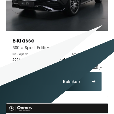
GT Coupé
S-Klasse
SL
smart
smart #1
E-Klasse
smart #3
300 e Sport Edition
smart #5
Bouwjaar
Brandstof
Km-stand
VOYAH
2026
Electric + Petrol
15
Free
77.548,-
79.548,-
Dream
Proefrit
Dongfeng
Bekijken
maken
Mhero
Box
BYD
SEAL