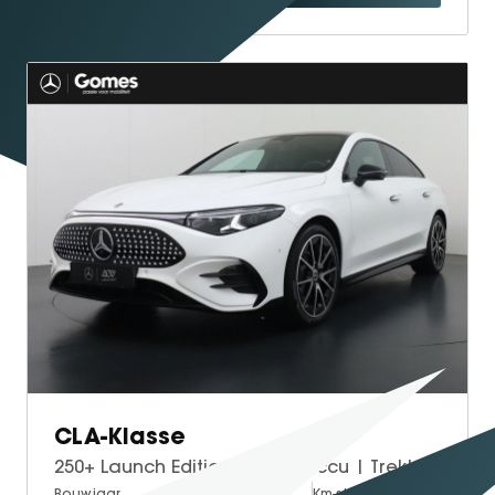
CLA-Klasse
250+ Launch Edition 85 kWh Accu | Trekhaak Wegklapbaar | Memorystoelen | Warmtepomp | Multibeam Led | Stoelverwarming Voorin | Distronic Cruise Control | Achteruitrijcamera | Nightpakket | Dodehoekassistent
Bouwjaar
Brandstof
Km-stand