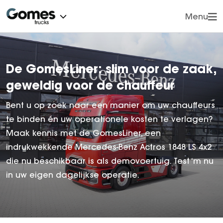
Menu
Vorige
Vorige
Onze modellen
eMobility
ONZE MODELLEN
ONDERDELEN
De GomesLiner: slim voor de zaak,
Onderdelen
Op- en ombouw
geweldig voor de chauffeur
Mercedes-Benz
Orginele Mercedes-Benz onderdelen & accessoi
Service en diensten
Actros
Trucksparts onderdelen
Bent u op zoek naar een manier om uw chauffeurs
Afleveringen
Actros F
te binden én uw operationele kosten te verlagen?
Maak kennis met de GomesLiner, een
Actros L ProCab
Vestigingen
Werkplaatsafspraak
indrukwekkende Mercedes-Benz Actros 1848 LS 4x2
Actros L tot 500 ton
Nieuws
die nu beschikbaar is als demovoertuig. Test ‘m nu
eActros 400
Vacatures
in uw eigen dagelijkse operatie.
eActros 600
Over ons
Atego
Atego Bouwverkeer