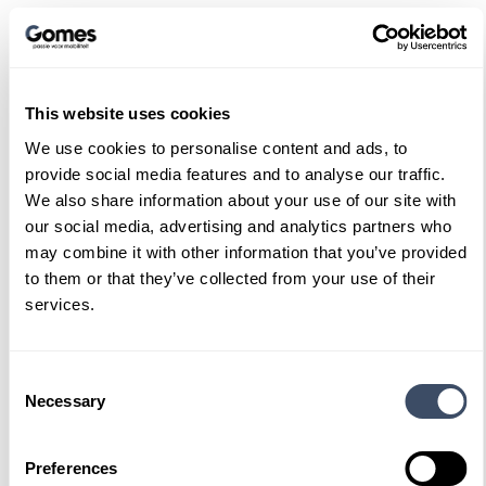
Test ‘m nu zelf
This website uses cookies
Wij bieden u de unieke kans om de GomesLiner
één tot twee weken volledig mee te laten draaien
We use cookies to personalise content and ads, to
provide social media features and to analyse our traffic.
in uw eigen praktijk. Geen snelle proefrit, maar
We also share information about your use of our site with
een echte praktijktest waarbij uw eigen chauffeur
our social media, advertising and analytics partners who
ervaart wat onze GomesLiner te bieden heeft en u
may combine it with other information that you’ve provided
de harde cijfers over het verbruik ziet. Neem nu
to them or that they’ve collected from your use of their
contact op voor meer informatie en plan uw eigen
services.
praktijktest.
Consent
Necessary
Selection
Persoonsgegevens
Preferences