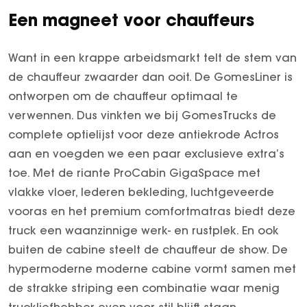
Arocs
Een magneet voor chauffeurs
Arocs tot 500 ton
Econic
Want in een krappe arbeidsmarkt telt de stem van
eEconic
de chauffeur zwaarder dan ooit. De GomesLiner is
FUSO
ontworpen om de chauffeur optimaal te
verwennen. Dus vinkten we bij GomesTrucks de
FUSO Canter
complete optielijst voor deze antiekrode Actros
FUSO eCanter
aan en voegden we een paar exclusieve extra’s
toe. Met de riante ProCabin GigaSpace met
vlakke vloer, lederen bekleding, luchtgeveerde
vooras en het premium comfortmatras biedt deze
truck een waanzinnige werk- en rustplek. En ook
buiten de cabine steelt de chauffeur de show. De
hypermoderne moderne cabine vormt samen met
de strakke striping een combinatie waar menig