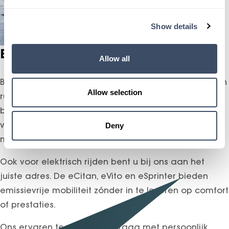
Show details
Bekijk ook onze bedrijfswagens
Allow all
Bij Gomes, officieel Mercedes-Benz dealer, vindt u een
Allow selection
ruim aanbod bedrijfswagens die perfect aansluiten
bij uw onderneming. Van de compacte Citan tot de
veelzijdige Vito en ruime Sprinter – wij hebben het
Deny
model dat bij u past.
Ook voor elektrisch rijden bent u bij ons aan het
juiste adres. De eCitan, eVito en eSprinter bieden
emissievrije mobiliteit zónder in te leveren op comfort
of prestaties.
Ons ervaren team helpt u graag met persoonlijk