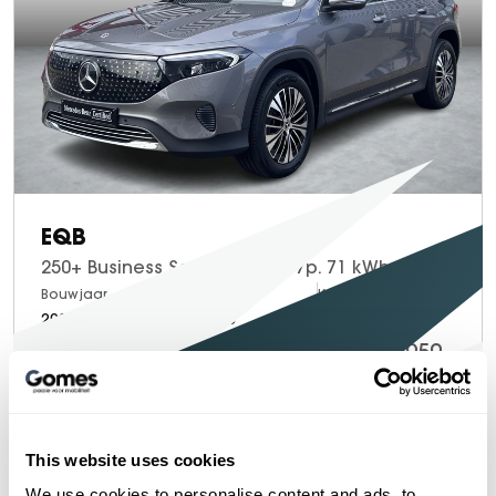
EQB
250+ Business Solution AMG 7p. 71 kWh | Head up display
Bouwjaar
Brandstof
Km-stand
2025
Electric
8.705
48.950,-
Proefrit maken
Bekijken
This website uses cookies
We use cookies to personalise content and ads, to