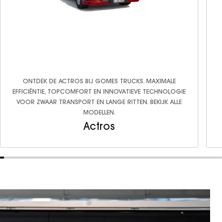
GT Coupé
S-Klasse
SL
smart
smart #1
ONTDEK DE ACTROS BIJ GOMES TRUCKS. MAXIMALE
smart #3
EFFICIËNTIE, TOPCOMFORT EN INNOVATIEVE TECHNOLOGIE
smart #5
VOOR ZWAAR TRANSPORT EN LANGE RITTEN. BEKIJK ALLE
MODELLEN.
VOYAH
Actros
Free
Dream
Dongfeng
Mhero
Box
BYD
SEAL