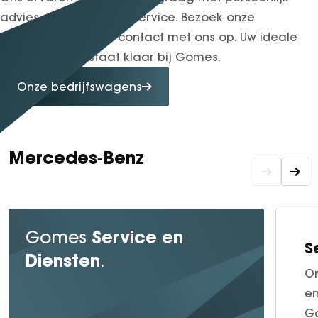
advies en uitstekende service. Bezoek onze
showroom of neem contact met ons op. Uw ideale
bedrijfswagen staat klaar bij Gomes.
Onze bedrijfswagens
Mercedes‑Benz
Service en
Gomes
S
Diensten
.
On
en
Go