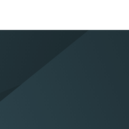
 ons
Vestiging
vraag en wij
Neem direct contact op met
u verder
een vestiging naar keuze