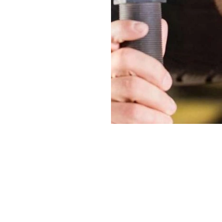
omes Lease
Van Pro