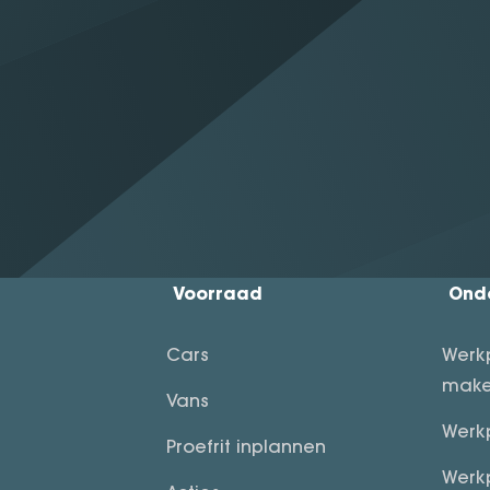
Voorraad
Ond
Cars
Werk
make
Vans
Werk
Proefrit inplannen
Werk
Acties
Scha
es
Merken
Mee