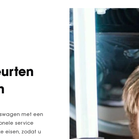
urten
n
jfswagen met een
onele service
e eisen, zodat u