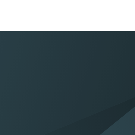
Proefrit maken
Mail
Maak een proefrit in één van
Mail ons uw 
onze modellen
helpen 