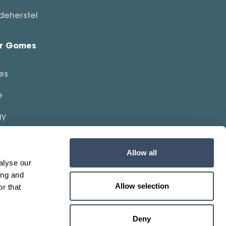
es
e
gy
Allow all
alyse our
ing and
Allow selection
r that
©2026 — Created by
Reyez!
Deny
Show details