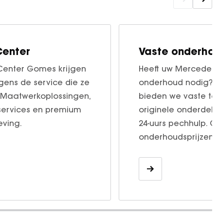
oCenter Gomes krijgen
Heeft uw Mercedes
gens de service die ze
onderhoud nodig? 
 Maatwerkoplossingen,
bieden we vaste ta
sservices en premium
originele onderdele
eving.
24-uurs pechhulp. 
onderhoudsprijzen!