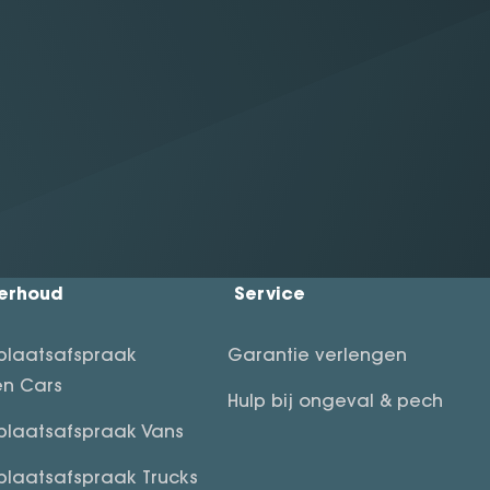
erhoud
Service
plaatsafspraak
Garantie verlengen
n Cars
Hulp bij ongeval & pech
plaatsafspraak Vans
plaatsafspraak Trucks
deherstel
r Gomes