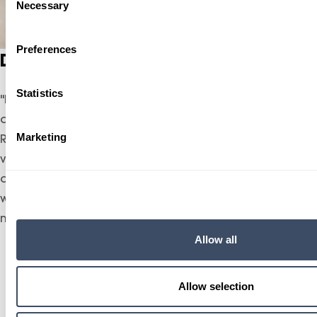
Necessary
Selection
Preferences
De toekomst van mobiliteit
Statistics
"Dankzij de doorontwikkeling van eTrucks,
aantrekkelijke subsidieregelingen van de
Marketing
Rijksoverheid en fiscale voordelen is elektrisch rijden
voor steeds meer transporttaken een volwaardig
alternatief. Wij helpen u integraal en realistisch uw
wagenpark te verduurzamen en adviseren u over
meer dan de elektrische truck alleen."
Allow all
Allow selection