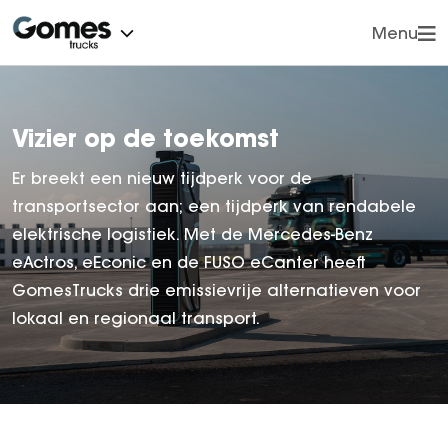
Menu
Vorige
Vorige
Onze modellen
eMobility
ONZE MODELLEN
ONDERDELEN
Vizier op de toekomst
Onderdelen
Op- en ombouw
Mercedes-Benz
Orginele Mercedes-Benz ond
Er breekt een nieuw tijdperk voor de
Service en diensten
Actros
Trucksparts onderdelen
transportsector aan; een tijdperk van rendabele
Afleveringen
elektrische logistiek. Met de Mercedes-Benz
Actros F
eActros, eEconic en de FUSO eCanter heeft
Actros L ProCab
Vestigingen
GomesTrucks drie emissievrije alternatieven voor
Werkplaatsafspraak
Actros L tot 500 ton
lokaal en regionaal transport.
Nieuws
eActros 400
Vacatures
eActros 600
Over ons
Atego
Atego Bouwverkeer