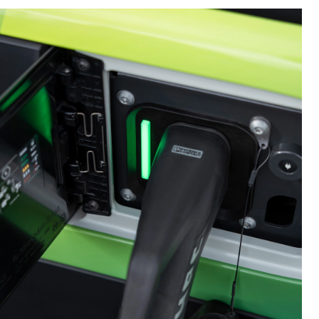
Arocs
Arocs tot 500 ton
Econic
eEconic
FUSO
FUSO Canter
FUSO eCanter