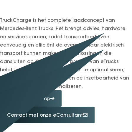
TruckCharge is het complete laadconcept van
Mercedes-Benz Trucks. Het brengt advies, hardware
en services samen, zodat transportbedrijven
eenvoudig en efficiënt de overstap naar elektrisch
transport kunnen maken. Met oplossingen die
aansluiten op de dagelijkse praktijk van eTrucks
helpt TruckCharge om laadtijden te optimaliseren,
kosten inzichtelijk te maken en de inzetbaarheid van
het wagenpark te maximaliseren.
Neem contact op
Contact met onze eConsultant