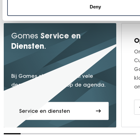
Service en diensten
Deny
Service en
Gomes
O
Diensten
.
On
Cu
Go
service
Bij Gomes staat
al vele
kl
decennia lang hoog op de agenda.
o
Service en diensten