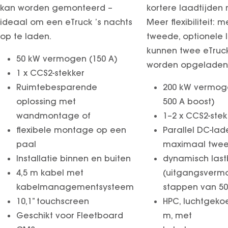
kan worden gemonteerd –
kortere laadtijden 
ideaal om een eTruck ’s nachts
Meer flexibiliteit: 
op te laden.
tweede, optionele 
kunnen twee eTruck
50 kW vermogen (150 A)
worden opgeladen
1 x CCS2-stekker
Ruimtebesparende
200 kW vermog
oplossing met
500 A boost)
wandmontage of
1–2 x CCS2-stek
flexibele montage op een
Parallel DC-la
paal
maximaal twee
Installatie binnen en buiten
dynamisch las
4,5 m kabel met
(uitgangsverm
kabelmanagementsysteem
stappen van 50
10,1” touchscreen
HPC, luchtgekoe
Geschikt voor Fleetboard
m, met