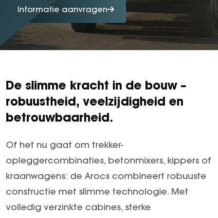
Arocs
Informatie aanvragen
Arocs tot 500 ton
Econic
eEconic
FUSO
De slimme kracht in de bouw –
FUSO Canter
robuustheid, veelzijdigheid en
FUSO eCanter
betrouwbaarheid.
Of het nu gaat om trekker-
opleggercombinaties, betonmixers, kippers of
kraanwagens: de Arocs combineert robuuste
constructie met slimme technologie. Met
volledig verzinkte cabines, sterke