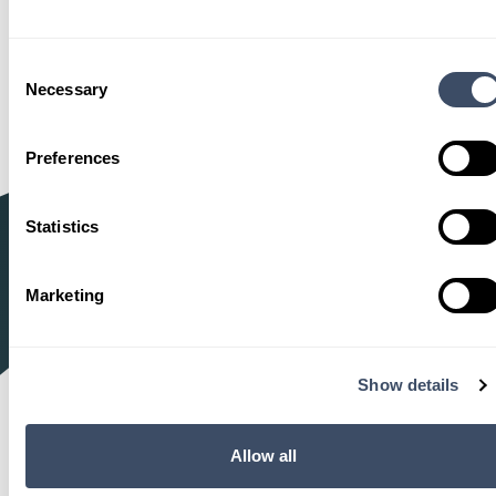
Klantenservice
Consent
Necessary
Selection
Heeft u vragen over onze trucks of
diensten? We helpen u graag snel en
Preferences
persoonlijk verder.
Statistics
Naar Klantenservice
Marketing
Show details
Allow all