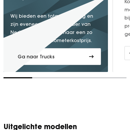
Ko
me
Wij bieden een totaaloplossing en
bi
zijn eveneens de truckdealer van
pr
Nederland die streeft naar een zo
ge
laag mogelijke kilometerkostprijs.
Ga naar Trucks
Uitgelichte modellen