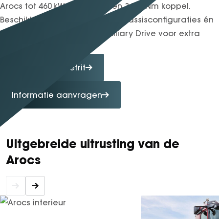
Arocs tot 460 kW vermogen en 3 000 Nm koppel.
Beschikbaar in allerlei as- en chassisconfiguraties én
optioneel met Hydraulic Auxiliary Drive voor extra
tractie.
Maak een proefrit
Informatie aanvragen
Uitgebreide uitrusting van de
Arocs