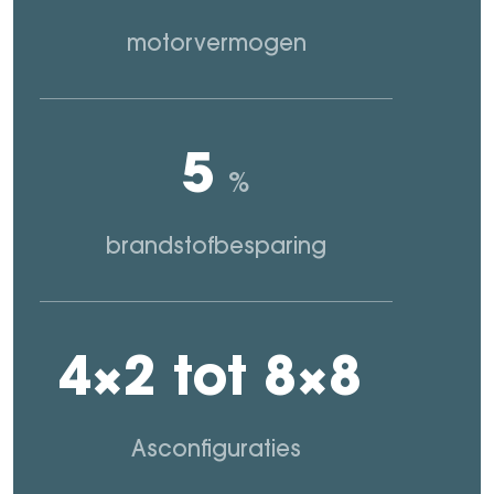
motorvermogen
5
%
brandstofbesparing
4×2 tot 8×8
Asconfiguraties