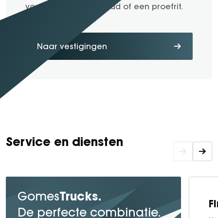
voor advies, onderhoud of een proefrit.
Naar vestigingen
Service en diensten
Trucks.
Gomes
F
De perfecte combinatie.