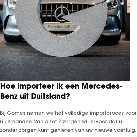
GT Coupé
S-Klasse
SL
smart
smart #1
smart #3
smart #5
VOYAH
Free
Hoe importeer ik een Mercedes-
Dream
Benz uit Duitsland?
Dongfeng
Mhero
Bij Gomes nemen we het volledige importproces voor
Box
u uit handen. Van A tot Z zorgen wij ervoor dat u
BYD
zonder zorgen kunt genieten van uw nieuwe voertuig.
SEAL