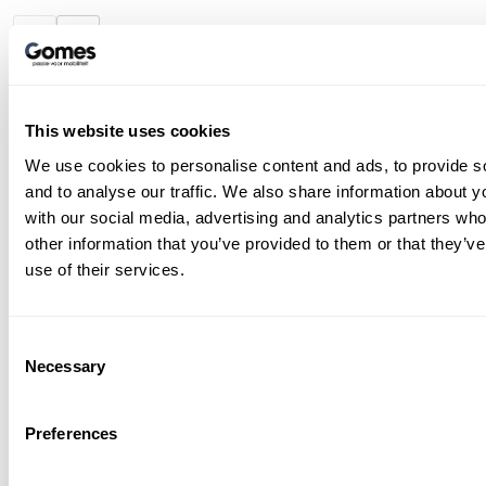
Service en
Gomes
This website uses cookies
G
Diensten
We use cookies to personalise content and ads, to provide s
.
Ve
and to analyse our traffic. We also share information about yo
with our social media, advertising and analytics partners wh
Me
other information that you’ve provided to them or that they’v
Wa
use of their services.
on
service
Bij Gomes staat
al vele
de
decennia lang hoog op de agenda.
re
Consent
Necessary
Selection
pri
Service en diensten
Preferences