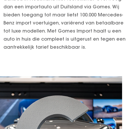
Garantie verlengen
E-Klasse Limousine
Arocs tot 500 ton
dan een importauto uit Duitsland via Gomes. Wij
EQA
Econic
Gomes Select
bieden toegang tot maar liefst 100.000 Mercedes-
EQB
eEconic
Trucks
Benz import voertuigen, variërend van betaalbare
EQE
FUSO
tot luxe modellen. Met Gomes Import haalt u een
EQE SUV
Fuso Canter
auto in huis die compleet is uitgerust en tegen een
EQS
Fuso eCanter
aantrekkelijk tarief beschikbaar is.
EQS SUV
EQV
G-Klasse
GLA
GLB
GLC
GLC Coupé
GLE
GLE Coupé
GLS