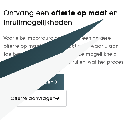
offerte op maat
Ontvang een
en
inruilmogelijkheden
Voor elke importauto ontvangt u een heldere
offerte op maat, zodat u exact weet waar u aan
toe bent. Bovendien bieden we de mogelijkheid
om uw huidige voertuig in te ruilen, wat het proces
nog eenvoudiger maakt.
Inruilvoorwaarden
Offerte aanvragen