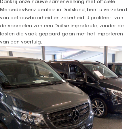
Dankzij onze nauwe samenwerking met officiële
SEAL U
Mercedes-Benz dealers in Duitsland, bent u verzekerd
SEAL U DM-I
van betrouwbaarheid en zekerheid. U profiteert van
BYD SEAL 6 DM-I
de voordelen van een Duitse importauto, zonder de
SEAL 6 DM-I TOURING
lasten die vaak gepaard gaan met het importeren
SEALION 7
van een voertuig.
DOLPHIN SURF
BYD DOLPHIN
DOLPHIN G DM-i
ATTO 3 EVO
ATTO 2
ATTO 2 DM-I