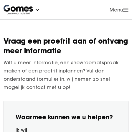
Menu
Vorige
Vorige
Cars
Vans
OVER ONS
CONTACT
Vraag een proefrit aan of ontvang
Trucks
Werkplaatsafspraak
meer informatie
Klachten
Contact
Voorraad
Werkplaatsafspraak maken
Nieuws
Wilt u meer informatie, een showroomafspraak
Onderhoud
Proefrit inplannen
Vestigingen
maken of een proefrit inplannen? Vul dan
Lease
onderstaand formulier in, wij nemen zo snel
Vacatures
Over ons
mogelijk contact met u op!
Wie zijn wij?
Exclusieve kennismaking nieuwe C-Klasse
Reviews
Vestigingen
Klantensite
Werkplaatsafspraak
Waarmee kunnen we u helpen?
Financiële zaken
Acties
Nieuws
Uw privacy
Ik wil