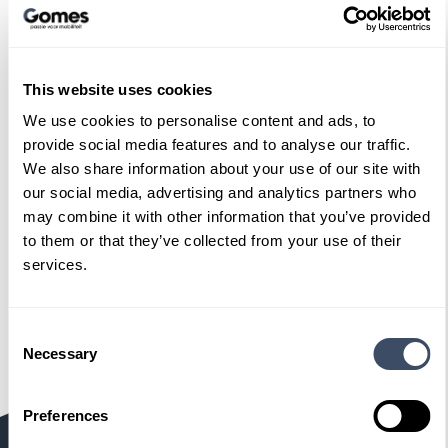
Met welke vestiging wilt u contact?
This website uses cookies
We use cookies to personalise content and ads, to
provide social media features and to analyse our traffic.
Vraag/opmerking
We also share information about your use of our site with
our social media, advertising and analytics partners who
may combine it with other information that you’ve provided
to them or that they’ve collected from your use of their
services.
Ik wil geen updates ontvangen.
Consent
Necessary
Selection
Door op verzenden te klikken, ga je
akkoord met onze
Privacy verklaring
en
Preferences
Algemene voorwaarden
.