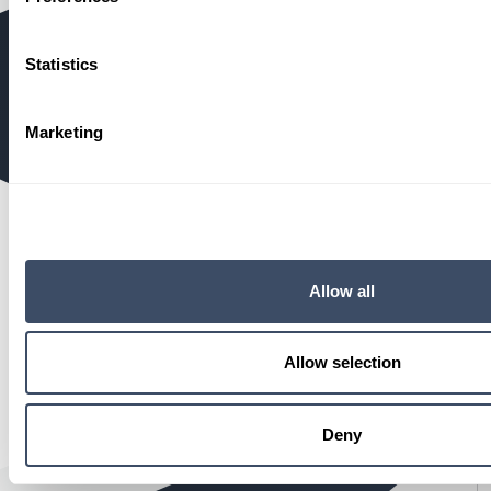
Statistics
Marketing
Allow all
Wognum Trucks
Allow selection
Tender 3, 1687 JB Wognum
Deny
0229 - 57 76 77