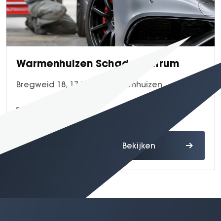
Warmenhuizen Schadecentrum
Bregweid 18, 1749 DJ Warmenhuizen
0297 - 34 02 53
Route
Bekijken