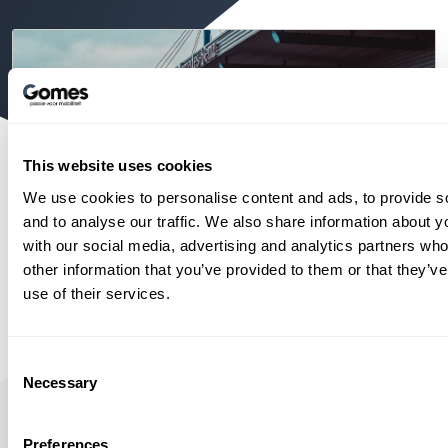
This website uses cookies
We use cookies to personalise content and ads, to provide s
and to analyse our traffic. We also share information about yo
with our social media, advertising and analytics partners wh
other information that you’ve provided to them or that they’v
Utrecht Trucks
use of their services.
Isotopenweg 37, 3542 AS Utrecht
Consent
030 - 247 50 00
Necessary
Selection
Route
Bekijken
Preferences