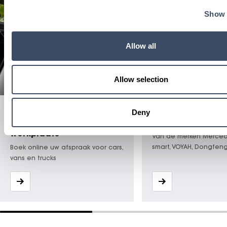
Show 
Allow all
Allow selection
Maak direct een
Ontdek de
Deny
afspraak in onze
personenwagens
werkplaats
Van de merken Merced
smart, VOYAH, Dongfen
Boek online uw afspraak voor cars,
MHERO
vans en trucks