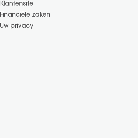
Klantensite
Financiële zaken
Heeft u vragen?
Uw privacy
Wij helpen u verder.
Gomes Mob