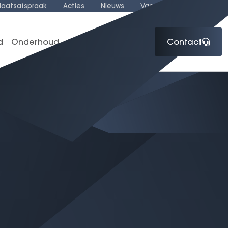
laatsafspraak
Acties
Nieuws
Vacatures
Over ons
d
Onderhoud
Lease
Over ons
Contact