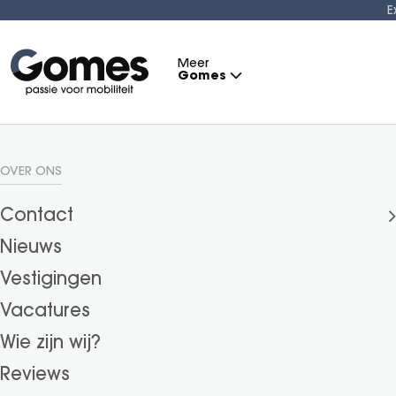
E
Meer
Gomes
Gomes Blog
OVER ONS
CONTACT
Blijf op de hoogte van onderhoudstips, modelupdat
Klachten
Zo blijft u zorgeloos onderweg.
Contact
Werkplaatsafspraak maken
Nieuws
Proefrit inplannen
Vestigingen
Vacatures
Wie zijn wij?
Reviews