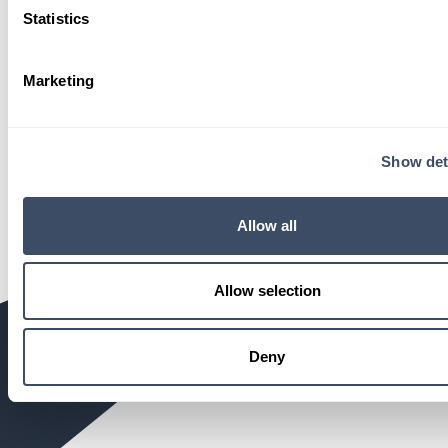
Statistics
CV (PDF, JPG, DOCX) (optioneel)
Marketing
Motivatie
Show det
Allow all
Allow selection
Verstuur jouw sollicitatie
Deny