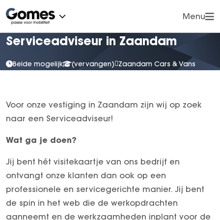
Menu
Serviceadviseur in Zaandam
Vorige
Vorige
Cars
Vans
OVER ONS
CONTACT
Beide mogelijk
(vervangen)
Zaandam Cars & Vans
Trucks
Werkplaatsafspraak
Klachten
Contact
Voorraad
Werkplaatsafspraak maken
Nieuws
Voor onze vestiging in Zaandam zijn wij op zoek
Onderhoud
Proefrit inplannen
Vestigingen
naar een Serviceadviseur!
Lease
Vacatures
Over ons
Wat ga je doen?
Wie zijn wij?
Exclusieve kennismaking nieuwe C-Klasse
Jij bent hét visitekaartje van ons bedrijf en
Reviews
Vestigingen
ontvangt onze klanten dan ook op een
Klantensite
Werkplaatsafspraak
professionele en servicegerichte manier. Jij bent
Financiële zaken
Acties
de spin in het web die de werkopdrachten
Nieuws
Uw privacy
aanneemt en de werkzaamheden inplant voor de