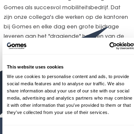
Vacatures
Gomes als succesvol mobiliteitsbedrijf. Dat
Over ons
zijn onze collega's die werken op de kantoren
bij Gomes en elke dag een grote bijdrage
leveren aan het "draaiende" houden van de
organisatie.
Dagelijks werken onze collega's met dezelfde
This website uses cookies
trots aan ons gemeenschappelijke doel;
We use cookies to personalise content and ads, to provide
customers for life!
social media features and to analyse our traffic. We also
share information about your use of our site with our social
Kantoor vacatures
media, advertising and analytics partners who may combine
it with other information that you’ve provided to them or that
they’ve collected from your use of their services.
Gomes Mobility
Gomes Energy
Consent