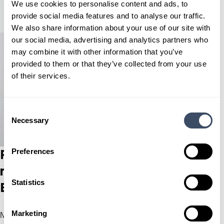
We use cookies to personalise content and ads, to
provide social media features and to analyse our traffic.
We also share information about your use of our site with
our social media, advertising and analytics partners who
may combine it with other information that you’ve
provided to them or that they’ve collected from your use
of their services.
Consent
Necessary
Selection
Profiteren van de huidige fiscale
Preferences
regeling? Kies voor de Mercedes-
Statistics
Benz GLC
Marketing
Met de pseudo-eindheffing die in 2027 ingaat, is dit