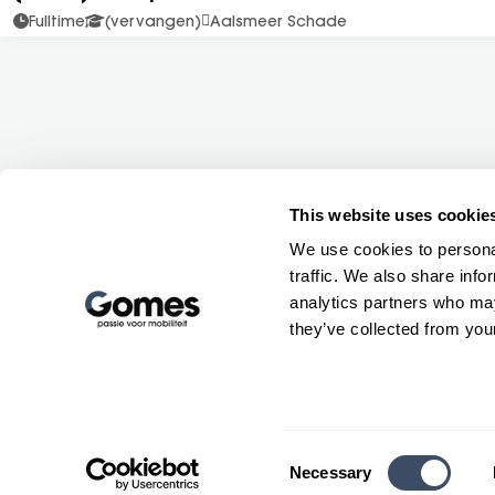
Fulltime
(vervangen)
Aalsmeer Schade
Gomes Mob
Cars
Vans
Trucks
This website uses cookie
Volg ons
We use cookies to personal
Onderhoud
traffic. We also share info
Services en
analytics partners who may
they’ve collected from your
Consent
Necessary
Selection