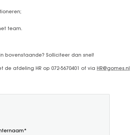
ioneren;
 het team.
 in bovenstaande? Solliciteer dan snel!
 de afdeling HR op 072-5670401 of via
HR@gomes.nl
hternaam*