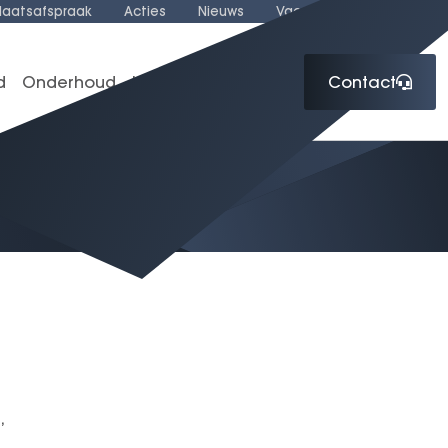
laatsafspraak
Acties
Nieuws
Vacatures
Over ons
d
Onderhoud
Lease
Over ons
Contact
,