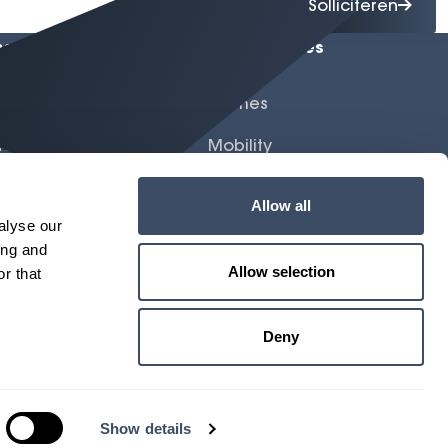
Solliciteren
es Lease
Meer Gomes
evormen
Gomes
rte aanvragen
Mobility
 Gomes Lease
Energy
Allow all
alyse our
Lease
ing and
Werken Bij
Allow selection
r that
Nieuws
Deny
Contact
Blogs
Show details