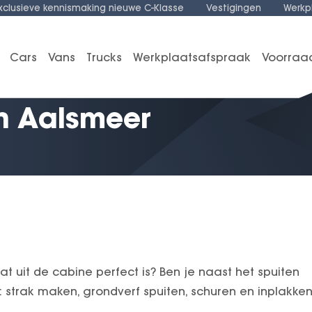
xclusieve kennismaking nieuwe C-Klasse
Vestigingen
Werkp
Cars
Vans
Trucks
Werkplaatsafspraak
Voorraa
in Aalsmeer
 uit de cabine perfect is? Ben je naast het spuiten
trak maken, grondverf spuiten, schuren en inplakken