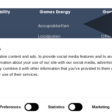
ility
Gomes Energy
Gom
Accupakketten
Leas
Laadpalen
Offe
Zonnepanelen
Over
s
ise content and ads, to provide social media features and to an
rmation about your use of our site with our social media, advertis
 diensten
 combine it with other information that you’ve provided to them o
 use of their services.
Preferences
Statistics
Marketing