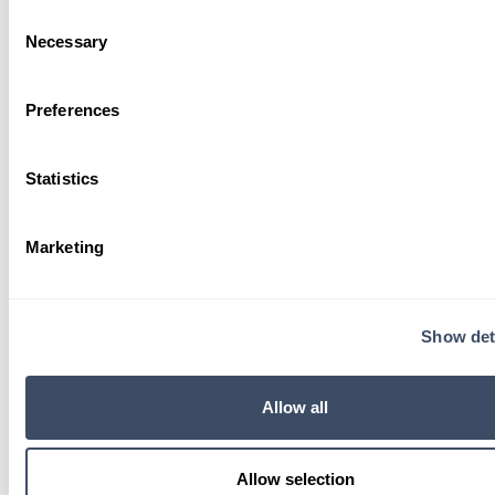
Consent
Necessary
Selection
Telefoonnummer*
Preferences
Statistics
Woonplaats
Marketing
CV (PDF, JPG, DOCX) (optioneel)
Show det
Allow all
Motivatie
Allow selection