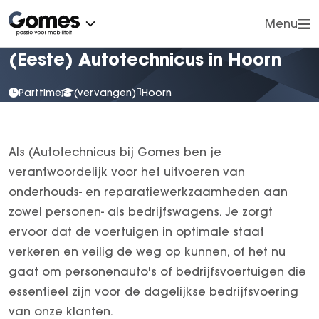
Menu
(Eeste) Autotechnicus in Hoorn
Vorige
Vorige
Cars
Vans
OVER ONS
CONTACT
Parttime
(vervangen)
Hoorn
Trucks
Werkplaatsafspraak
Klachten
Contact
Voorraad
Werkplaatsafspraak maken
Nieuws
Als (Autotechnicus bij Gomes ben je
Onderhoud
Proefrit inplannen
Vestigingen
verantwoordelijk voor het uitvoeren van
Lease
Vacatures
onderhouds- en reparatiewerkzaamheden aan
Over ons
zowel personen- als bedrijfswagens. Je zorgt
Wie zijn wij?
ervoor dat de voertuigen in optimale staat
Exclusieve kennismaking nieuwe C-Klasse
Reviews
Vestigingen
verkeren en veilig de weg op kunnen, of het nu
Klantensite
Werkplaatsafspraak
gaat om personenauto's of bedrijfsvoertuigen die
Financiële zaken
Acties
essentieel zijn voor de dagelijkse bedrijfsvoering
Nieuws
Uw privacy
van onze klanten.