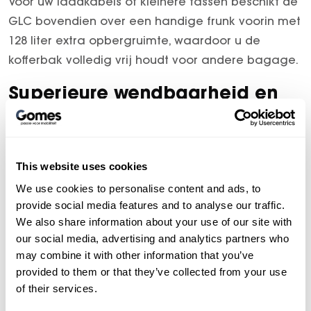
Voor uw laadkabels of kleinere tassen beschikt de
GLC bovendien over een handige frunk voorin met
128 liter extra opbergruimte, waardoor u de
kofferbak volledig vrij houdt voor andere bagage.
Superieure wendbaarheid en
comfort
De elektrische GLC is niet alleen verfijnd, maar ook
verrassend krachtig. Met het Agility &
This website uses cookies
Comfortpakket profiteert u van technieken die
We use cookies to personalise content and ads, to
rechtstreeks uit de S-Klasse komen. De AIRMATIC-
provide social media features and to analyse our traffic.
We also share information about your use of our site with
luchtvering garandeert een stabiele rit, terwijl de
our social media, advertising and analytics partners who
achterasbesturing de draaicirkel aanzienlijk
may combine it with other information that you’ve
verkleint. Dit maakt manoeuvreren in de stad net
provided to them or that they’ve collected from your use
zo eenvoudig als cruisen op de snelweg.
of their services.