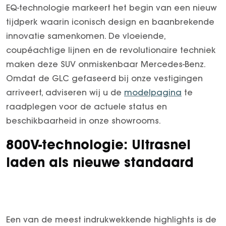
Garantie verlengen
E-Klasse Limousine
Arocs tot 500 ton
EQ-technologie markeert het begin van een nieuw
EQA
Econic
tijdperk waarin iconisch design en baanbrekende
Gomes Select
EQB
eEconic
innovatie samenkomen. De vloeiende,
Trucks
coupéachtige lijnen en de revolutionaire techniek
EQE
FUSO
maken deze SUV onmiskenbaar Mercedes-Benz.
EQE SUV
Fuso Canter
Omdat de GLC gefaseerd bij onze vestigingen
EQS
Fuso eCanter
arriveert, adviseren wij u de
modelpagina
te
EQS SUV
raadplegen voor de actuele status en
EQV
beschikbaarheid in onze showrooms.
G-Klasse
GLA
800V-technologie: Ultrasnel
GLB
laden als nieuwe standaard
GLC
GLC Coupé
GLE
GLE Coupé
Een van de meest indrukwekkende highlights is de
GLS