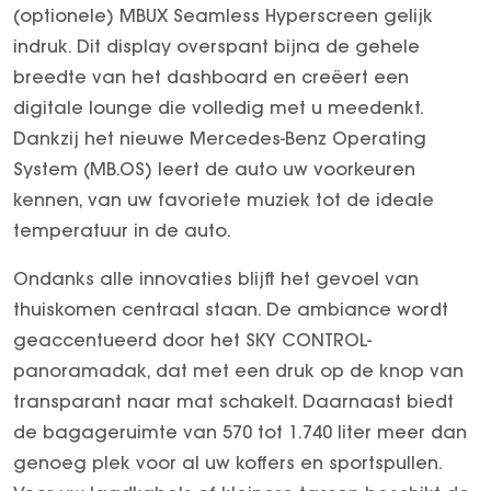
(optionele) MBUX Seamless Hyperscreen gelijk
SEAL U
indruk. Dit display overspant bijna de gehele
SEAL U DM-I
breedte van het dashboard en creëert een
BYD SEAL 6 DM-I
digitale lounge die volledig met u meedenkt.
SEAL 6 DM-I TOURING
Dankzij het nieuwe Mercedes-Benz Operating
SEALION 7
System (MB.OS) leert de auto uw voorkeuren
DOLPHIN SURF
kennen, van uw favoriete muziek tot de ideale
BYD DOLPHIN
temperatuur in de auto.
DOLPHIN G DM-i
ATTO 3 EVO
Ondanks alle innovaties blijft het gevoel van
ATTO 2
thuiskomen centraal staan. De ambiance wordt
ATTO 2 DM-I
geaccentueerd door het SKY CONTROL-
panoramadak, dat met een druk op de knop van
transparant naar mat schakelt. Daarnaast biedt
de bagageruimte van 570 tot 1.740 liter meer dan
genoeg plek voor al uw koffers en sportspullen.