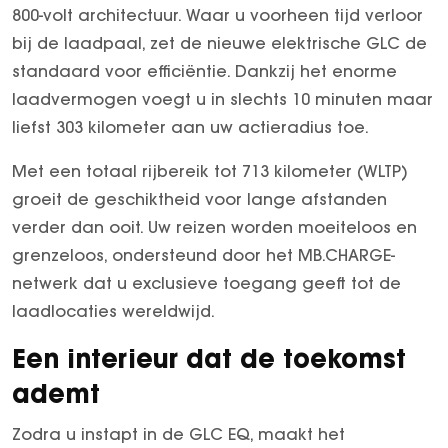
800-volt architectuur. Waar u voorheen tijd verloor
GT Coupé
bij de laadpaal, zet de nieuwe elektrische GLC de
S-Klasse
standaard voor efficiëntie. Dankzij het enorme
SL
laadvermogen voegt u in slechts 10 minuten maar
smart
liefst 303 kilometer aan uw actieradius toe.
smart #1
Met een totaal rijbereik tot 713 kilometer (WLTP)
smart #3
groeit de geschiktheid voor lange afstanden
smart #5
verder dan ooit. Uw reizen worden moeiteloos en
VOYAH
grenzeloos, ondersteund door het MB.CHARGE-
Free
netwerk dat u exclusieve toegang geeft tot de
Dream
laadlocaties wereldwijd.
Dongfeng
Mhero
Een interieur dat de toekomst
Box
ademt
BYD
Zodra u instapt in de GLC EQ, maakt het
SEAL