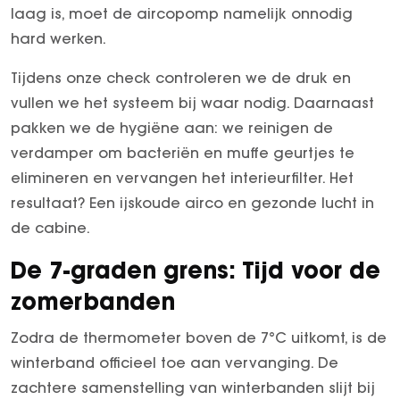
laag is, moet de aircopomp namelijk onnodig
GT Coupé
hard werken.
S-Klasse
Tijdens onze check controleren we de druk en
SL
vullen we het systeem bij waar nodig. Daarnaast
smart
pakken we de hygiëne aan: we reinigen de
smart #1
verdamper om bacteriën en muffe geurtjes te
smart #3
elimineren en vervangen het interieurfilter. Het
smart #5
resultaat? Een ijskoude airco en gezonde lucht in
VOYAH
de cabine.
Free
Dream
De 7-graden grens: Tijd voor de
Dongfeng
zomerbanden
Mhero
Box
Zodra de thermometer boven de 7°C uitkomt, is de
BYD
winterband officieel toe aan vervanging. De
zachtere samenstelling van winterbanden slijt bij
SEAL