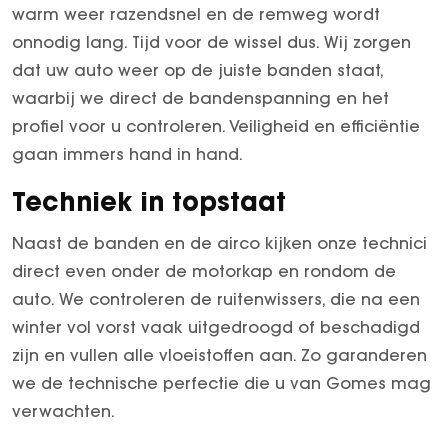
warm weer razendsnel en de remweg wordt
SEAL U
onnodig lang. Tijd voor de wissel dus. Wij zorgen
SEAL U DM-I
dat uw auto weer op de juiste banden staat,
BYD SEAL 6 DM-I
waarbij we direct de bandenspanning en het
SEAL 6 DM-I TOURING
profiel voor u controleren. Veiligheid en efficiëntie
SEALION 7
gaan immers hand in hand.
DOLPHIN SURF
BYD DOLPHIN
Techniek in topstaat
DOLPHIN G DM-i
Naast de banden en de airco kijken onze technici
ATTO 3 EVO
direct even onder de motorkap en rondom de
ATTO 2
auto. We controleren de ruitenwissers, die na een
ATTO 2 DM-I
winter vol vorst vaak uitgedroogd of beschadigd
zijn en vullen alle vloeistoffen aan. Zo garanderen
we de technische perfectie die u van Gomes mag
verwachten.