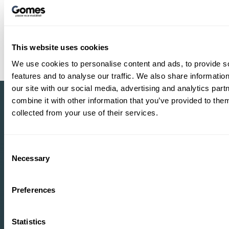
072 - 56 70 400
info@gomes.nl
This website uses cookies
We use cookies to personalise content and ads, to provide s
features and to analyse our traffic. We also share informatio
our site with our social media, advertising and analytics pa
combine it with other information that you’ve provided to them
collected from your use of their services.
Heeft u vragen?
Wij helpen u verder.
Consent
Necessary
Selection
Proefrit maken
Preferences
Maak een proefrit in één van onze modellen
Statistics