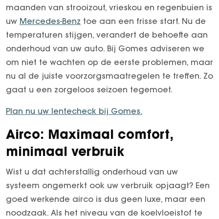
Garantie verlengen
E-Klasse Limousine
Arocs tot 500 ton
maanden van strooizout, vrieskou en regenbuien is
EQA
Econic
uw
Mercedes-Benz
toe aan een frisse start. Nu de
Gomes Select
EQB
eEconic
temperaturen stijgen, verandert de behoefte aan
Trucks
onderhoud van uw auto. Bij Gomes adviseren we
EQE
FUSO
om niet te wachten op de eerste problemen, maar
EQE SUV
Fuso Canter
nu al de juiste voorzorgsmaatregelen te treffen. Zo
EQS
Fuso eCanter
gaat u een zorgeloos seizoen tegemoet.
EQS SUV
EQV
Plan nu uw lentecheck bij Gomes.
G-Klasse
Airco: Maximaal comfort,
GLA
GLB
minimaal verbruik
GLC
Wist u dat achterstallig onderhoud van uw
GLC Coupé
systeem ongemerkt ook uw verbruik opjaagt? Een
GLE
goed werkende airco is dus geen luxe, maar een
GLE Coupé
noodzaak. Als het niveau van de koelvloeistof te
GLS