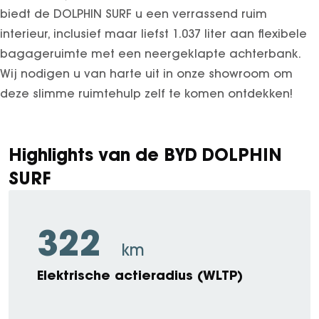
SEAL U
biedt de DOLPHIN SURF u een verrassend ruim
SEAL U DM-I
interieur, inclusief maar liefst 1.037 liter aan flexibele
BYD SEAL 6 DM-I
bagageruimte met een neergeklapte achterbank.
SEAL 6 DM-I TOURING
Wij nodigen u van harte uit in onze showroom om
deze slimme ruimtehulp zelf te komen ontdekken!
SEALION 7
DOLPHIN SURF
BYD DOLPHIN
Highlights van de BYD DOLPHIN
DOLPHIN G DM-i
SURF
ATTO 3 EVO
ATTO 2
ATTO 2 DM-I
322
km
Elektrische actieradius (WLTP)