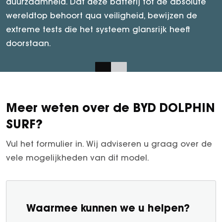
duurzaamheid. Dat deze batterij tot de absolute
optimaal benut. Het directe resultaat? Een
wereldtop behoort qua veiligheid, bewijzen de
uitzonderlijk hoge efficiëntie en merkbaar meer
extreme tests die het systeem glansrijk heeft
binnenruimte voor u en uw passagiers.
doorstaan.
Meer weten over de BYD DOLPHIN
SURF?
Vul het formulier in. Wij adviseren u graag over de
vele mogelijkheden van dit model.
Waarmee kunnen we u helpen?