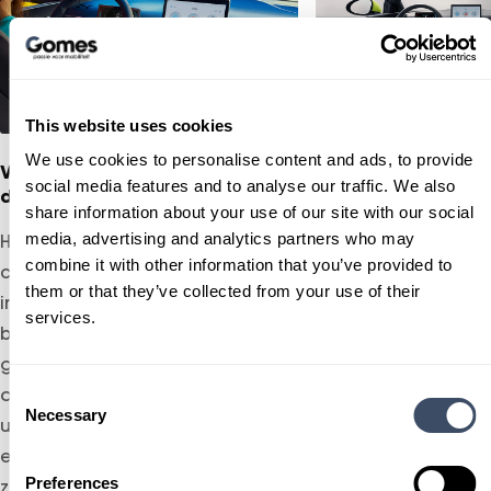
This website uses cookies
We use cookies to personalise content and ads, to provide
Veilig en gebruiksvriendelijk
Speelse, futurisct
social media features and to analyse our traffic. We also
display
accenten
share information about your use of our site with our social
media, advertising and analytics partners who may
Het 10,1-inch display staat
De ventilatieopen
combine it with other information that you’ve provided to
centraal in het
DOLPHIN SURF zijn 
them or that they’ve collected from your use of their
instrumentenpaneel en is
designstatement op
services.
bewust perfect op ooghoogte
hun robuuste lijne
geplaatst. Zo houdt u uw blik
eigentijds, futurist
altijd veilig op de weg en heeft
geven ze het inter
Consent
Necessary
Selection
u alle belangrijke rij-informatie
heerlijk gedurfd, m
en navigatie direct helder in het
gevoel.
Preferences
zicht.