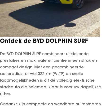
GT Coupé
S-Klasse
SL
smart
smart #1
Ontdek de BYD DOLPHIN SURF
smart #3
smart #5
De BYD DOLPHIN SURF combineert uitstekende
VOYAH
prestaties en maximale efficiëntie in een strak en
Free
compact design. Met een gecombineerde
Dream
actieradius tot wel 322 km (WLTP) en snelle
Dongfeng
laadmogelijkheden is dit dé volledig elektrische
Mhero
stadsauto die helemaal klaar is voor uw dagelijkse
Box
ritten.
BYD
SEAL
Ondanks zijn compacte en wendbare buitenmaten