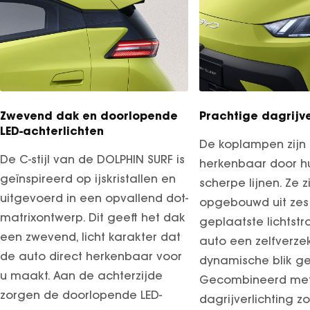
Zwevend dak en doorlopende
Prachtige dagrijve
LED-achterlichten
De koplampen zijn 
De C-stijl van de DOLPHIN SURF is
herkenbaar door hu
geïnspireerd op ijskristallen en
scherpe lijnen. Ze z
uitgevoerd in een opvallend dot-
opgebouwd uit zes
matrixontwerp. Dit geeft het dak
geplaatste lichtstr
een zwevend, licht karakter dat
auto een zelfverze
de auto direct herkenbaar voor
dynamische blik ge
u maakt. Aan de achterzijde
Gecombineerd met d
zorgen de doorlopende LED-
dagrijverlichting zo