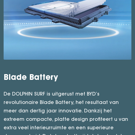
Blade Battery
8-in-1 aandrijflijn
De DOLPHIN SURF is uitgerust met BYD’s
Het absolute meesterwerk onder de motorkap is ’s
revolutionaire Blade Battery, het resultaat van
werelds eerste in serie geproduceerde 8-in-1
meer dan dertig jaar innovatie. Dankzij het
elektrische aandrijflijn. Door alle essentiële
extreem compacte, platte design profiteert u van
componenten naadloos te integreren in één
extra veel interieurruimte en een superieure
compacte module, wordt elke centimeter