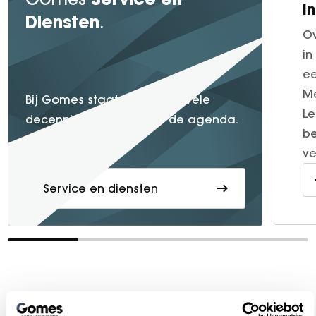
I
Diensten
.
Ov
in
ee
Me
service
Bij Gomes staat
al vele
Le
decennia lang hoog op de agenda.
be
ve
Service en diensten