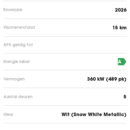
2026
Bouwjaar
15 km
Kilometerstand
APK geldig tot
A
Energie label
360 kW (489 pk)
Vermogen
5
Aantal deuren
Wit (Snow White Metallic)
Kleur