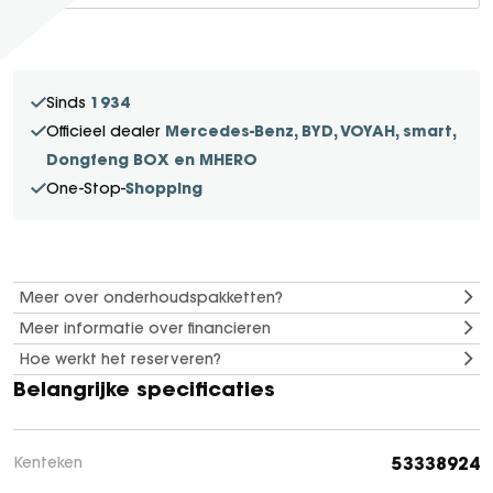
SEAL U
SEAL U DM-I
BYD SEAL 6 DM-I
1934
Sinds
SEAL 6 DM-I TOURING
Mercedes-Benz, BYD, VOYAH, smart,
Officieel dealer
SEALION 7
Dongfeng BOX en MHERO
DOLPHIN SURF
Shopping
One-Stop-
BYD DOLPHIN
DOLPHIN G DM-i
ATTO 3 EVO
Meer over onderhoudspakketten?
ATTO 2
Meer informatie over financieren
ATTO 2 DM-I
Hoe werkt het reserveren?
Belangrijke specificaties
53338924
Kenteken