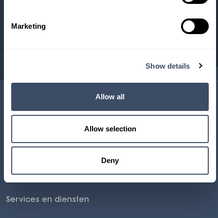
Vestiging
Marketing
Neem direct contact op met een vestiging naar keuze
Show details
Gomes Mobility
Gomes Energy
Allow all
Cars
Accupakketten
Allow selection
Vans
Laadpalen
Trucks
Zonnepanelen
Deny
Onderhoud
Services en diensten