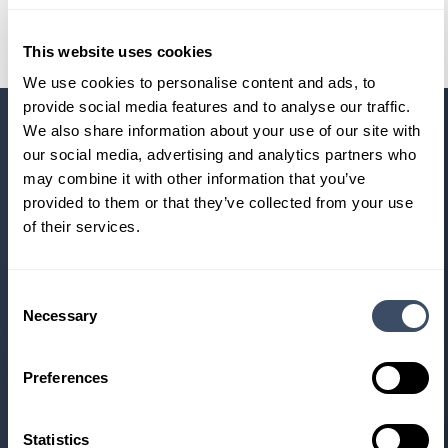
This website uses cookies
We use cookies to personalise content and ads, to
provide social media features and to analyse our traffic.
We also share information about your use of our site with
our social media, advertising and analytics partners who
Heeft u vragen?
may combine it with other information that you’ve
provided to them or that they’ve collected from your use
Wij helpen u verder.
of their services.
Proefrit maken
Consent
Necessary
Selection
Maak een proefrit in één van onze modellen
Preferences
Mail ons
Mail ons uw vraag en wij helpen u verder
Statistics