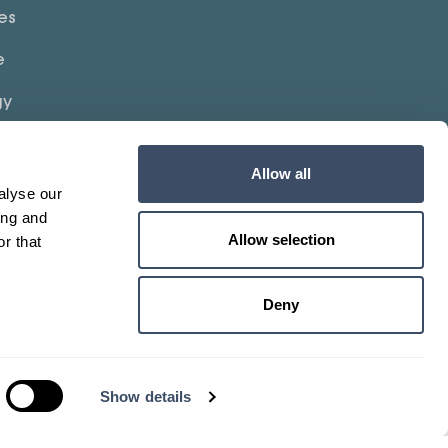
es
e
gy
Allow all
alyse our
ing and
Allow selection
r that
©2026 — Created by
Reyez!
Deny
Show details