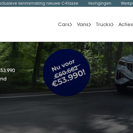
 Dongfeng
 53.990
mnd