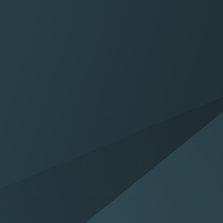
Proefrit maken
Mail
Maak een proefrit in één van
Mail ons uw 
onze modellen
helpen 