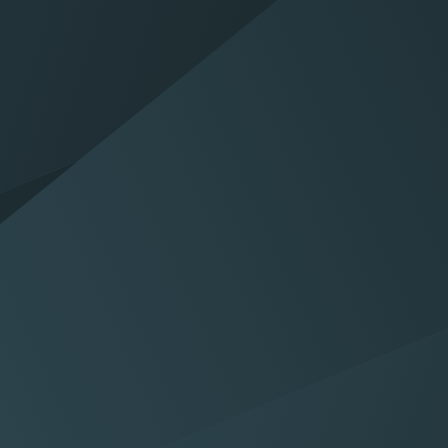
 ons
Vestiging
vraag en wij
Neem direct contact op met
u verder
een vestiging naar keuze