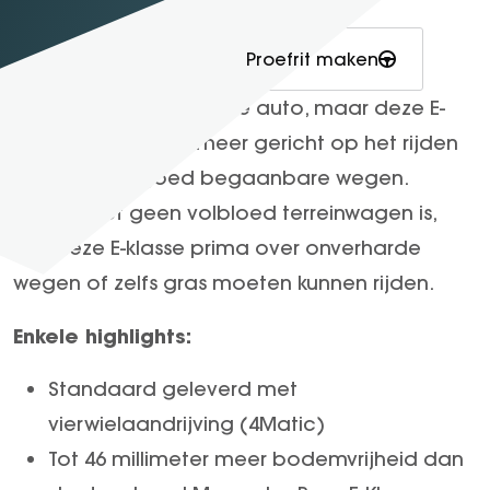
Garantie verlengen
E-Klasse Limousine
Arocs tot 500 ton
EQA
Econic
Gomes Select
Onze voorraad
Proefrit maken
EQB
eEconic
Trucks
Het is in wezen dezelfde auto, maar deze E-
EQE
FUSO
Klasse All-Terrain is meer gericht op het rijden
EQE SUV
Fuso Canter
EQS
Fuso eCanter
over minder goed begaanbare wegen.
EQS SUV
Hoewel het geen volbloed terreinwagen is,
EQV
zou deze E-klasse prima over onverharde
G-Klasse
wegen of zelfs gras moeten kunnen rijden.
GLA
GLB
Enkele highlights:
GLC
Standaard geleverd met
GLC Coupé
vierwielaandrijving (4Matic)
GLE
Tot 46 millimeter meer bodemvrijheid dan
GLE Coupé
GLS