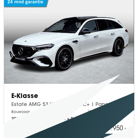
E-Klasse
Estate AMG 53 HYBRID 4MATIC+ | Panoramadak | Night Pakket II | Burmester | Trekhaak Wegklapbaar | Rijassistentiepakket Plus | Memory Pakket | 360° Camera | Head-up Display | DIGITAL LIGHT | Keyless-GO | Elektrisch Bedienbare Achterklep
Bouwjaar
Brandstof
Km-stand
2025
Electric + Petrol
16.140
99.950,-