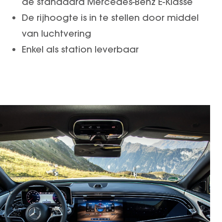
de standaard Mercedes-Benz E-Klasse
GT Coupé
De rijhoogte is in te stellen door middel
S-Klasse
van luchtvering
SL
Enkel als station leverbaar
smart
smart #1
smart #3
smart #5
VOYAH
Free
Dream
Dongfeng
Mhero
Box
BYD
SEAL