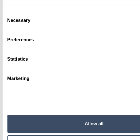
Tussenv.
Consent
Necessary
Selection
Preferences
Achternaam *
Statistics
E-mailadres *
Marketing
Telefoonnummer *
Allow all