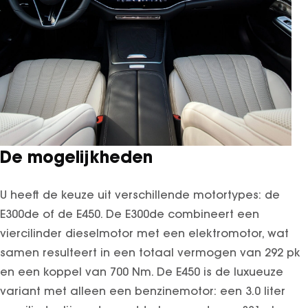
SEAL U
SEAL U DM-I
BYD SEAL 6 DM-I
SEAL 6 DM-I TOURING
SEALION 7
DOLPHIN SURF
BYD DOLPHIN
DOLPHIN G DM-i
De mogelijkheden
ATTO 3 EVO
ATTO 2
U heeft de keuze uit verschillende motortypes: de
ATTO 2 DM-I
E300de of de E450. De E300de combineert een
viercilinder dieselmotor met een elektromotor, wat
samen resulteert in een totaal vermogen van 292 pk
en een koppel van 700 Nm. De E450 is de luxueuze
variant met alleen een benzinemotor: een 3.0 liter