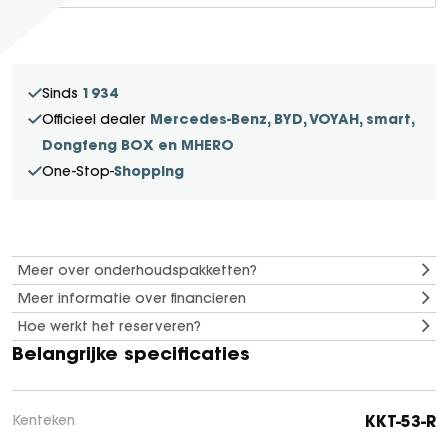
SEAL U
SEAL U DM-I
BYD SEAL 6 DM-I
1934
Sinds
SEAL 6 DM-I TOURING
Mercedes-Benz, BYD, VOYAH, smart,
Officieel dealer
SEALION 7
Dongfeng BOX en MHERO
DOLPHIN SURF
Shopping
One-Stop-
BYD DOLPHIN
DOLPHIN G DM-i
ATTO 3 EVO
Meer over onderhoudspakketten?
ATTO 2
Meer informatie over financieren
ATTO 2 DM-I
Hoe werkt het reserveren?
Belangrijke specificaties
KKT-53-R
Kenteken