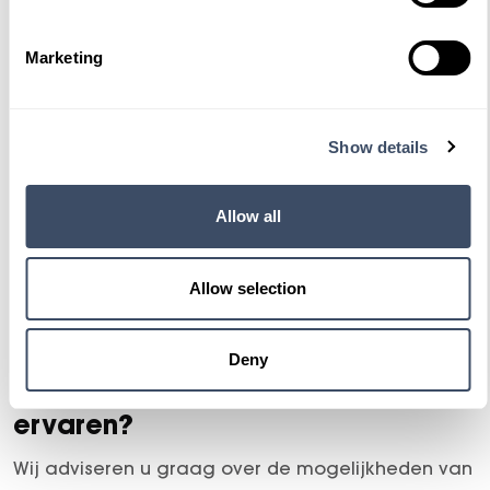
Bouwjaar
Brandstof
Km-stand
2025
Electric
7.013
Marketing
49.950,-
Proefrit maken
Bekijken
Show details
Allow all
Bekijk onze smart voorraad
Allow selection
Deny
Bent u klaar om een smart te
ervaren?
Wij adviseren u graag over de mogelijkheden van