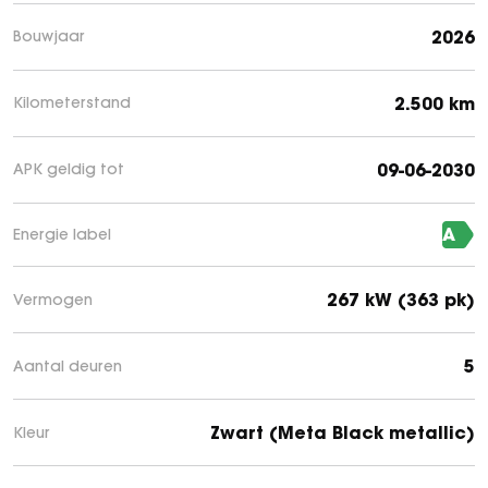
2026
Bouwjaar
2.500 km
Kilometerstand
09-06-2030
APK geldig tot
A
Energie label
267 kW (363 pk)
Vermogen
5
Aantal deuren
Zwart (Meta Black metallic)
Kleur