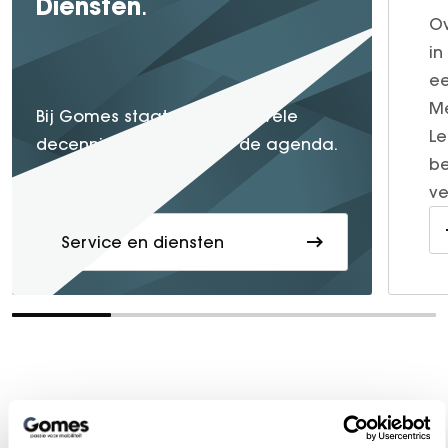
Diensten
.
Ov
in
ee
Me
service
Bij Gomes staat
al vele
Le
decennia lang hoog op de agenda.
be
ve
Service en diensten