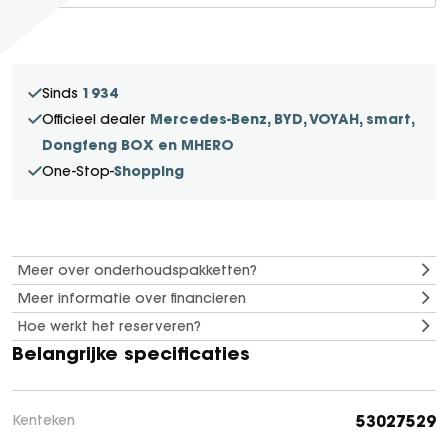
SEAL U
SEAL U DM-I
BYD SEAL 6 DM-I
1934
Sinds
SEAL 6 DM-I TOURING
Mercedes-Benz, BYD, VOYAH, smart,
Officieel dealer
SEALION 7
Dongfeng BOX en MHERO
DOLPHIN SURF
Shopping
One-Stop-
BYD DOLPHIN
DOLPHIN G DM-i
ATTO 3 EVO
Meer over onderhoudspakketten?
ATTO 2
Meer informatie over financieren
ATTO 2 DM-I
Hoe werkt het reserveren?
Belangrijke specificaties
53027529
Kenteken