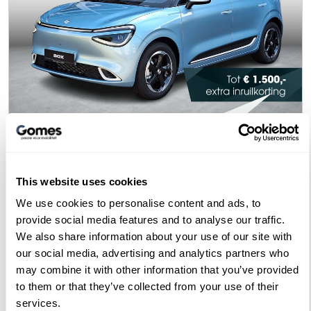
Box
Premium Edition 42 kWh | 360° camera | Adaptieve cruise control | Smartphone integratie | LED ver | Bestuurdersstoel verwarming + ventilatie | LED verlichting | Keyless entry
Bouwjaar
Brandstof
Km-stand
This website uses cookies
2026
Electric
15
We use cookies to personalise content and ads, to
24.499,-
24.898,-
provide social media features and to analyse our traffic.
We also share information about your use of our site with
Proefrit maken
Bekijken
our social media, advertising and analytics partners who
may combine it with other information that you’ve provided
to them or that they’ve collected from your use of their
services.