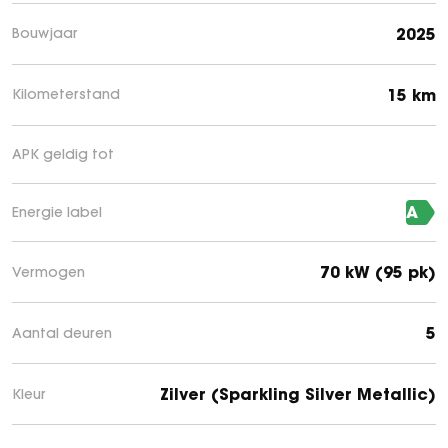
2025
Bouwjaar
15 km
Kilometerstand
APK geldig tot
A
Energie label
70 kW (95 pk)
Vermogen
5
Aantal deuren
Zilver (Sparkling Silver Metallic)
Kleur