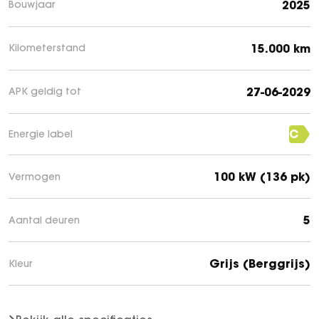
2025
Bouwjaar
15.000 km
Kilometerstand
27-06-2029
APK geldig tot
C
Energie label
100 kW (136 pk)
Vermogen
5
Aantal deuren
Grijs (Berggrijs)
Kleur