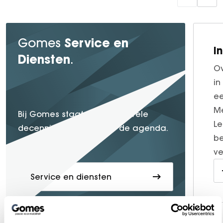
Service en
Gomes
I
Diensten
.
Ov
in
ee
Me
service
Bij Gomes staat
al vele
Le
decennia lang hoog op de agenda.
be
ve
Service en diensten