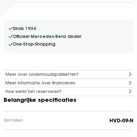
SEAL U
SEAL U DM-I
BYD SEAL 6 DM-I
1934
Sinds
SEAL 6 DM-I TOURING
Mercedes-Benz
Officieel
dealer
SEALION 7
One-Stop-Shopping
DOLPHIN SURF
BYD DOLPHIN
DOLPHIN G DM-i
Meer over onderhoudspakketten?
ATTO 3 EVO
Meer informatie over financieren
ATTO 2
Hoe werkt het reserveren?
ATTO 2 DM-I
Belangrijke specificaties
HVD-09-N
Kenteken