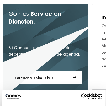
Service en
Gomes
I
Diensten
.
Ov
in
ee
Me
service
Bij Gomes staat
al vele
Le
decennia lang hoog op de agenda.
be
ve
Service en diensten