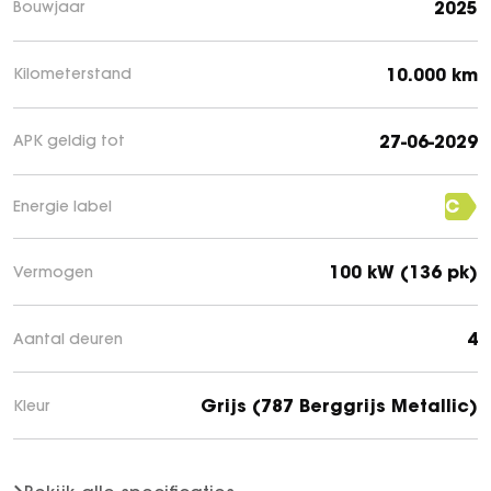
2025
Bouwjaar
10.000 km
Kilometerstand
27-06-2029
APK geldig tot
C
Energie label
100 kW (136 pk)
Vermogen
4
Aantal deuren
Grijs (787 Berggrijs Metallic)
Kleur