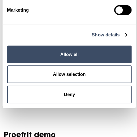
Marketing
C-Klasse
Estate 200 Ambition | Rijassistentiepakket | 360 Camera | Stoelverwarming
Bouwjaar
Brandstof
Km-stand
Show details
2015
Petrol
70.718
18.950,-
Allow all
Proefrit maken
Bekijken
Allow selection
Bekijk de voorraad
Deny
Proefrit demo