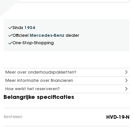
SEAL U
SEAL U DM-I
BYD SEAL 6 DM-I
1934
Sinds
SEAL 6 DM-I TOURING
Mercedes-Benz
Officieel
dealer
SEALION 7
One-Stop-Shopping
DOLPHIN SURF
BYD DOLPHIN
DOLPHIN G DM-i
Meer over onderhoudspakketten?
ATTO 3 EVO
Meer informatie over financieren
ATTO 2
Hoe werkt het reserveren?
ATTO 2 DM-I
Belangrijke specificaties
HVD-19-N
Kenteken