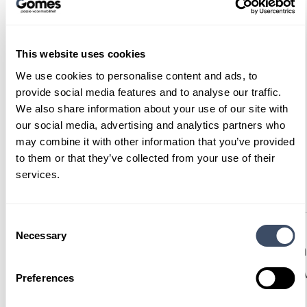
This website uses cookies
Bekijk de Dongfeng voorraad
We use cookies to personalise content and ads, to
provide social media features and to analyse our traffic.
We also share information about your use of our site with
our social media, advertising and analytics partners who
may combine it with other information that you’ve provided
to them or that they’ve collected from your use of their
Service en diensten
services.
Consent
Service en
Necessary
Gomes
Selection
I
Diensten
.
Ov
Preferences
in