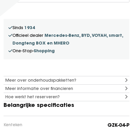
SEAL U
SEAL U DM-I
BYD SEAL 6 DM-I
1934
Sinds
SEAL 6 DM-I TOURING
Mercedes-Benz, BYD, VOYAH, smart,
Officieel dealer
SEALION 7
Dongfeng BOX en MHERO
DOLPHIN SURF
Shopping
One-Stop-
BYD DOLPHIN
DOLPHIN G DM-i
ATTO 3 EVO
Meer over onderhoudspakketten?
ATTO 2
Meer informatie over financieren
ATTO 2 DM-I
Hoe werkt het reserveren?
Belangrijke specificaties
GZK-04-P
Kenteken