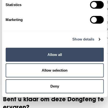
ee
Statistics
Me
service
Bij Gomes staat
al vele
Le
decennia lang hoog op de agenda.
Marketing
be
ve
Show details
Service en diensten
Allow all
Allow selection
Deny
Bent u klaar om deze Dongfeng te
ervaren?