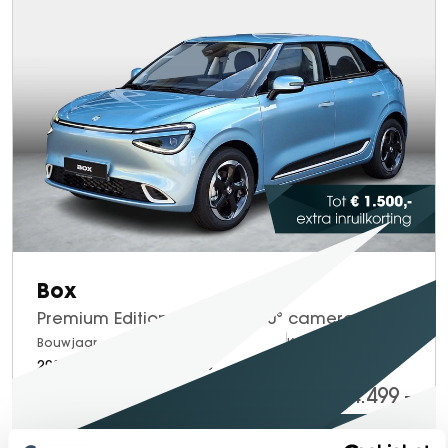
Box
Premium Edition 42 kWh | 360° camera | Adaptieve cruise control | Smartphone integratie | LED ver | Bestuurdersstoel verwarming + ventilatie | LED verlichting | Keyless entry
Bouwjaar
Brandstof
Km-stand
2026
Electric
15
24.499,-
24.898,-
Proefrit maken
Bekijken