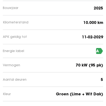
2025
Bouwjaar
10.000 km
Kilometerstand
11-02-2029
APK geldig tot
A
Energie label
70 kW (95 pk)
Vermogen
5
Aantal deuren
Groen (Lime + Wit Dak)
Kleur