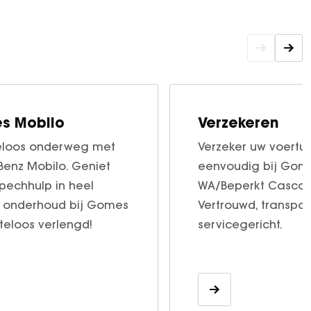
s Mobilo
Verzekeren
geloos onderweg met
Verzeker uw voertui
enz Mobilo. Geniet
eenvoudig bij Gomes
 pechhulp in heel
WA/Beperkt Casco 
a onderhoud bij Gomes
Vertrouwd, transpa
steloos verlengd!
servicegericht.