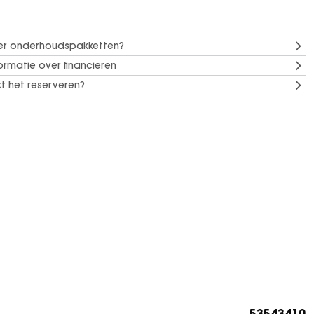
er onderhoudspakketten?
ormatie over financieren
t het reserveren?
53543410