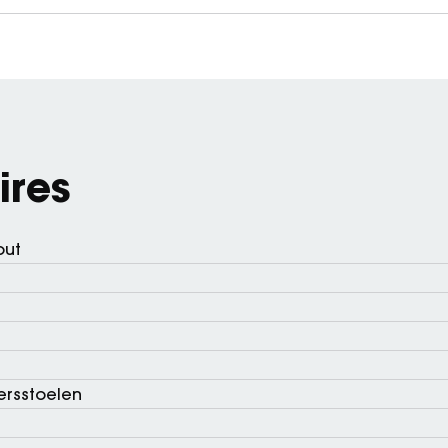
ires
out
ersstoelen