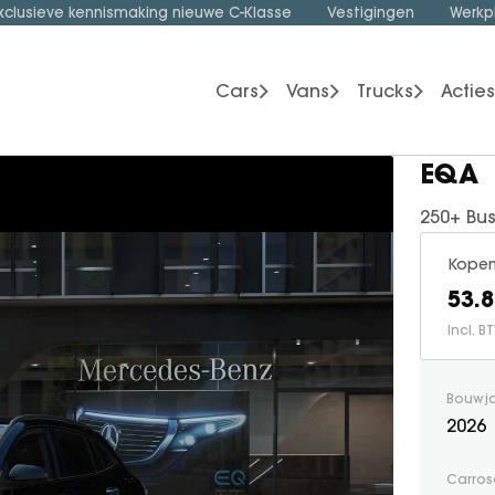
xclusieve kennismaking nieuwe C-Klasse
Vestigingen
Werkp
Cars
Vans
Trucks
Acties
EQA
250+ Bu
Kope
53.8
Incl. 
Bouwj
2026
Carros