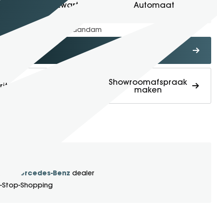
Zwart
Automaat
schikbaar
in
Gomes Zaandam
b interesse
Showroomafspraak
frit maken
maken
1934
ds
Mercedes-Benz
cieel
dealer
-Stop-Shopping