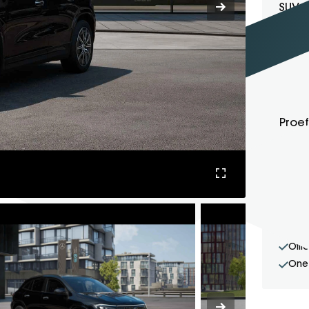
SUV
• Nog be
Ik he
Proe
Sin
Offi
One