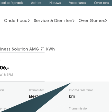
laatsafspraak
Acties
Nieuws
Vacatures
Over ons
Onderhoud
Service & Diensten
Over Gomes
siness Solution AMG 71 kWh
n
06,-
BTW & BPM
aar
Brandstof
Kilometerstand
Elektrisch
km
erie
Kleur
Transmissie