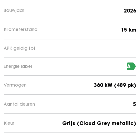
2026
Bouwjaar
15 km
Kilometerstand
APK geldig tot
A
Energie label
360 kW (489 pk)
Vermogen
5
Aantal deuren
Grijs (Cloud Grey metallic)
Kleur