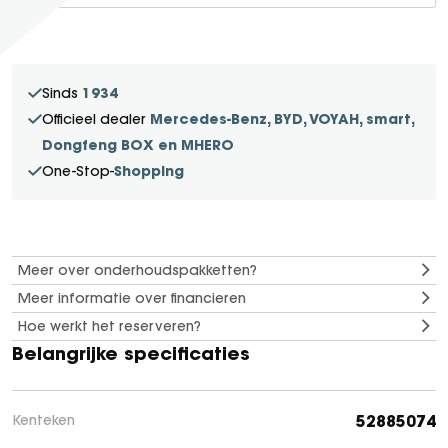
SEAL U
SEAL U DM-I
BYD SEAL 6 DM-I
1934
Sinds
SEAL 6 DM-I TOURING
Mercedes-Benz, BYD, VOYAH, smart,
Officieel dealer
SEALION 7
Dongfeng BOX en MHERO
DOLPHIN SURF
Shopping
One-Stop-
BYD DOLPHIN
DOLPHIN G DM-i
ATTO 3 EVO
Meer over onderhoudspakketten?
ATTO 2
Meer informatie over financieren
ATTO 2 DM-I
Hoe werkt het reserveren?
Belangrijke specificaties
52885074
Kenteken