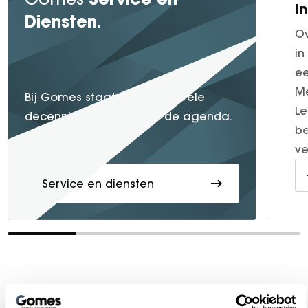
I
Diensten
.
Ov
in
ee
Me
service
Bij Gomes staat
al vele
Le
decennia lang hoog op de agenda.
be
ve
Service en diensten